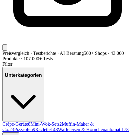
Preisvergleich · Testberichte · AI-Beratung
500+ Shops · 43.000+
Produkte · 107.000+ Tests
Filter
Unterkategorien
Crêpe-Geräte
8
Mini-Wok-Sets
2
Muffin-Maker &
Co.
23
Pizzaöfen
9
Raclette
143
Waffeleisen & Hörnchenautomat
178