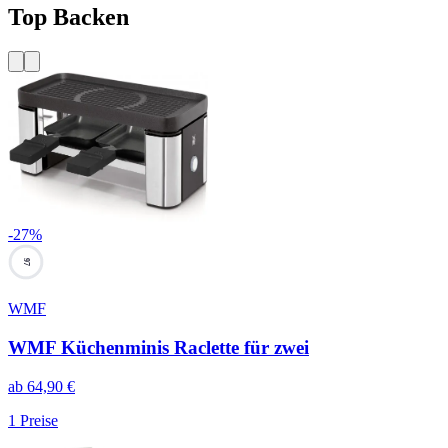
Top Backen
-
27
%
97
WMF
WMF Küchenminis Raclette für zwei
ab
64,90
€
1
Preise