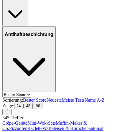
Antihaftbeschichtung
Sortierung:
Bester Score
Neueste
Meiste Tests
Name A-Z
Zeige:
|
|
24
48
96
345
Treffer
Crêpe-Geräte
Mini-Wok-Sets
Muffin-Maker &
Co.
Pizzaöfen
Raclette
Waffeleisen & Hörnchenautomat