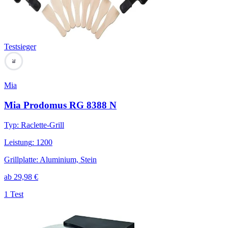
Testsieger
78
Mia
Mia Prodomus RG 8388 N
Typ
:
Raclette-Grill
Leistung
:
1200
Grillplatte
:
Aluminium, Stein
ab
29,98
€
1 Test