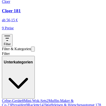
Cloer
Cloer 181
ab
56,15
€
9
Preise
Filter
Filter & Kategorien
Filter
Unterkategorien
Crêpe-Geräte
8
Mini-Wok-Sets
2
Muffin-Maker &
Co.
23
Pizzaöfen
9
Raclette
143
Waffeleisen & Hörnchenautomat
178