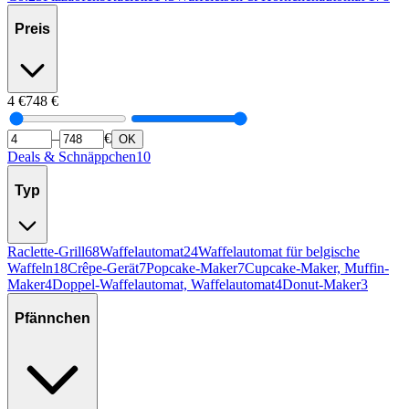
Preis
4
€
748
€
–
€
OK
Deals & Schnäppchen
10
Typ
Raclette-Grill
68
Waffelautomat
24
Waffelautomat für belgische
Waffeln
18
Crêpe-Gerät
7
Popcake-Maker
7
Cupcake-Maker, Muffin-
Maker
4
Doppel-Waffelautomat, Waffelautomat
4
Donut-Maker
3
Pfännchen