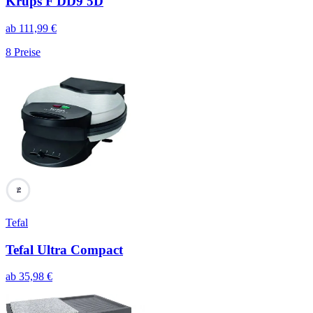
Krups F DD9 5D
ab
111,99
€
8
Preise
94
Tefal
Tefal Ultra Compact
ab
35,98
€