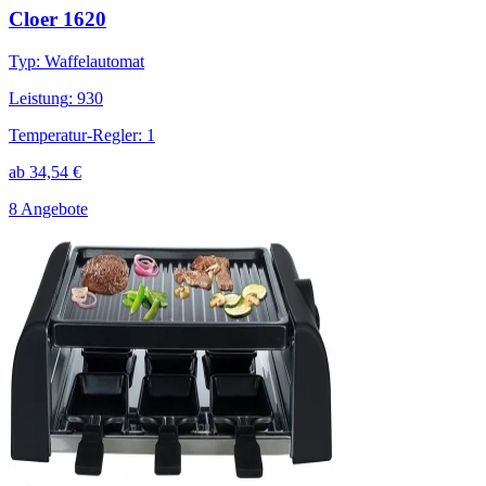
Cloer 1620
Typ
:
Waffelautomat
Leistung
:
930
Temperatur-Regler
:
1
ab
34,54
€
8 Angebote