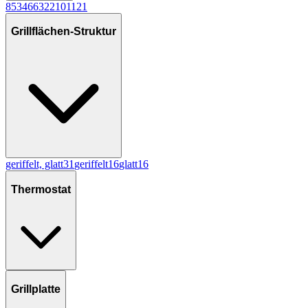
8
53
4
6
6
3
2
2
10
1
12
1
Grillflächen-Struktur
geriffelt, glatt
31
geriffelt
16
glatt
16
Thermostat
Grillplatte