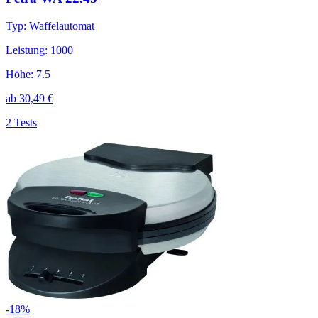
Typ
:
Waffelautomat
Leistung
:
1000
Höhe
:
7.5
ab
30,49
€
2 Tests
-
18
%