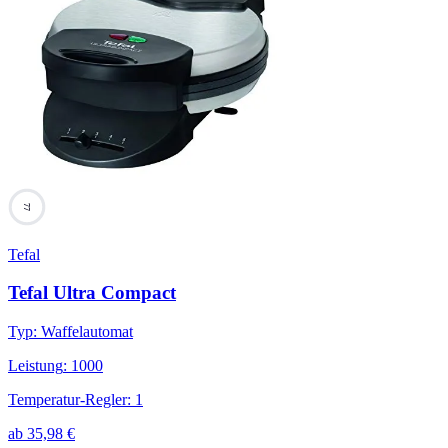
77
Tefal
Tefal Ultra Compact
Typ
:
Waffelautomat
Leistung
:
1000
Temperatur-Regler
:
1
ab
35,98
€