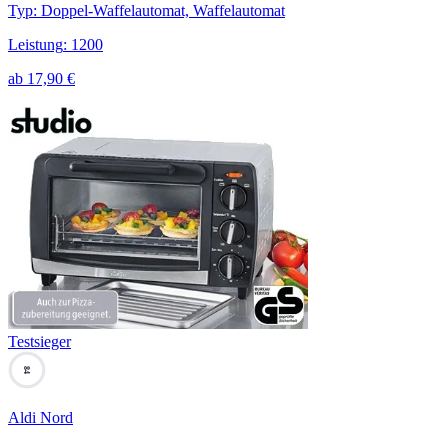
Typ
:
Doppel-Waffelautomat, Waffelautomat
Leistung
:
1200
ab
17,90
€
Testsieger
84
Aldi Nord