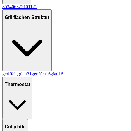
8
53
4
6
6
3
2
2
10
1
12
1
Grillflächen-Struktur
geriffelt, glatt
31
geriffelt
16
glatt
16
Thermostat
Grillplatte