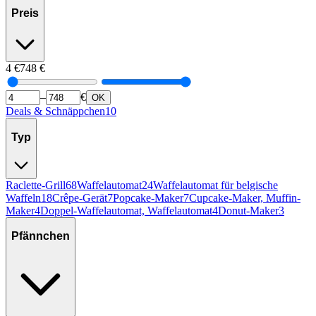
Preis
4
€
748
€
–
€
OK
Deals & Schnäppchen
10
Typ
Raclette-Grill
68
Waffelautomat
24
Waffelautomat für belgische
Waffeln
18
Crêpe-Gerät
7
Popcake-Maker
7
Cupcake-Maker, Muffin-
Maker
4
Doppel-Waffelautomat, Waffelautomat
4
Donut-Maker
3
Pfännchen