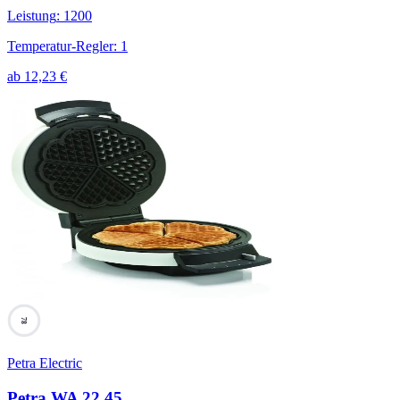
Leistung
:
1200
Temperatur-Regler
:
1
ab
12,23
€
78
Petra Electric
Petra WA 22.45