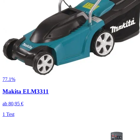
77.1%
Makita ELM3311
ab
80,95
€
1
Test