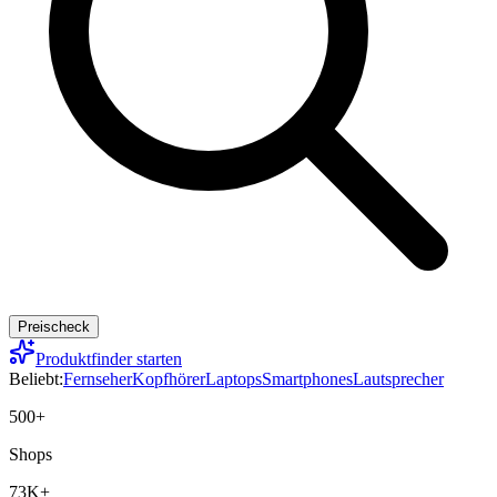
Preischeck
Produktfinder starten
Beliebt:
Fernseher
Kopfhörer
Laptops
Smartphones
Lautsprecher
500+
Shops
73K+