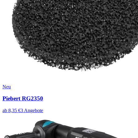
Neu
Piebert RG2350
ab
8,35
€
3
Angebote