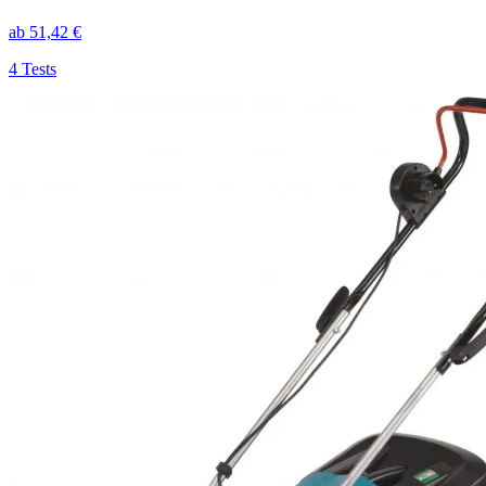
ab
51,42
€
4
Tests