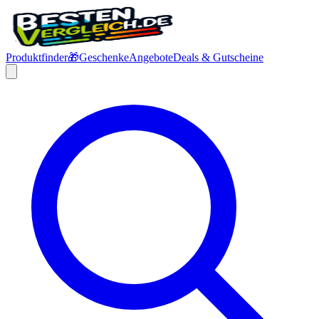
Produktfinder
🎁
Geschenke
Angebote
Deals & Gutscheine