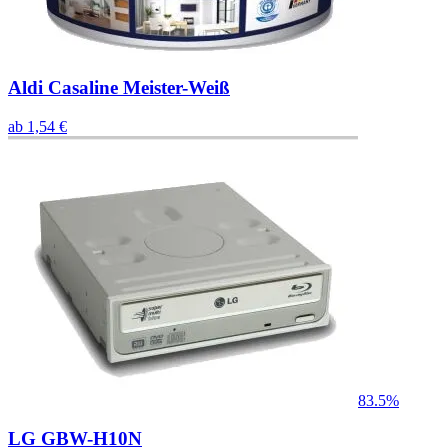
Aldi Casaline Meister-Weiß
ab
1,54
€
83.5%
LG GBW-H10N