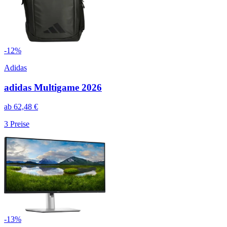
-
12
%
Adidas
adidas Multigame 2026
ab
62,48
€
3
Preise
-
13
%