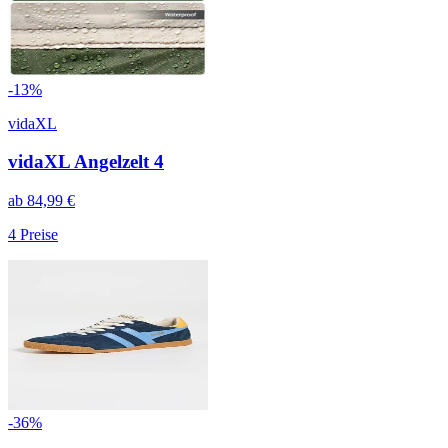
-
13
%
vidaXL
vidaXL Angelzelt 4
ab
84,99
€
4
Preise
-
36
%