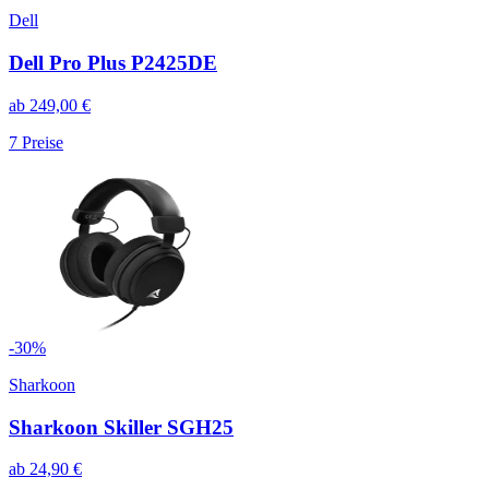
Dell
Dell Pro Plus P2425DE
ab
249,00
€
7
Preise
-
30
%
Sharkoon
Sharkoon Skiller SGH25
ab
24,90
€