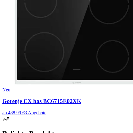
Neu
Gorenje CX bas BC6715E02XK
ab
488,99
€
3
Angebote