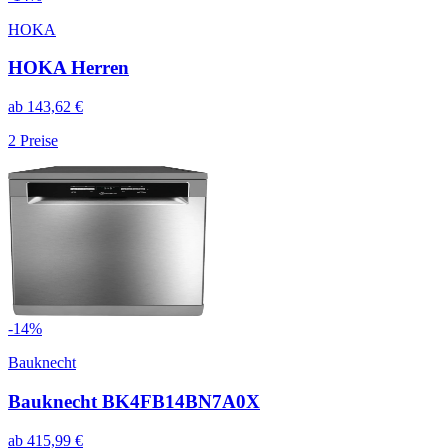
HOKA
HOKA Herren
ab
143,62
€
2
Preise
-
14
%
Bauknecht
Bauknecht BK4FB14BN7A0X
ab
415,99
€