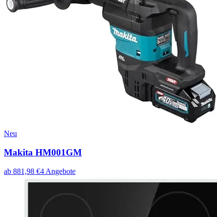
Neu
Makita HM001GM
ab
881,98
€
4
Angebote