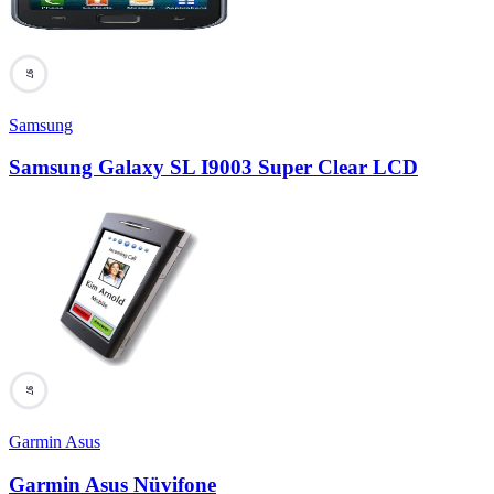
97
Samsung
Samsung Galaxy SL I9003 Super Clear LCD
97
Garmin Asus
Garmin Asus Nüvifone