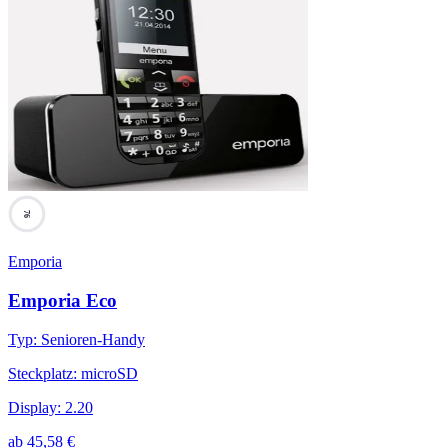
76
Emporia
Emporia Eco
Typ
:
Senioren-Handy
Steckplatz
:
microSD
Display
:
2.20
ab
45,58
€