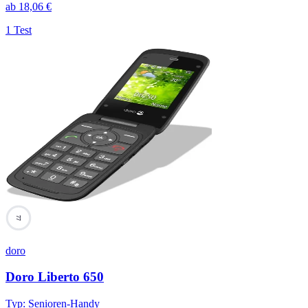
ab
18,06
€
1 Test
77
doro
Doro Liberto 650
Typ
:
Senioren-Handy