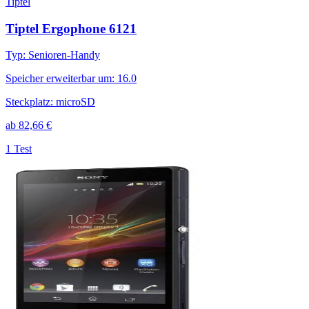
Tiptel
Tiptel Ergophone 6121
Typ
:
Senioren-Handy
Speicher erweiterbar um
:
16.0
Steckplatz
:
microSD
ab
82,66
€
1 Test