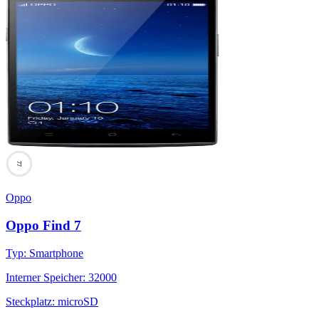
77
Oppo
Oppo Find 7
Typ
:
Smartphone
Interner Speicher
:
32000
Steckplatz
:
microSD