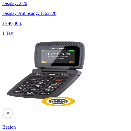
Display
:
2.20
Display-Auflösung
:
176x220
ab
46,46
€
1 Test
76
Beafon