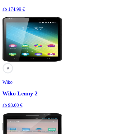
ab
174,99
€
96
Wiko
Wiko Lenny 2
ab
93,00
€