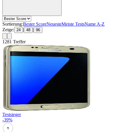
Sortierung:
Bester Score
Neueste
Meiste Tests
Name A-Z
Zeige:
|
|
24
48
96
1281
Treffer
Testsieger
-
39
%
87