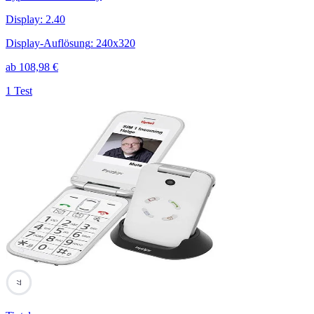
Display
:
2.40
Display-Auflösung
:
240x320
ab
108,98
€
1 Test
77