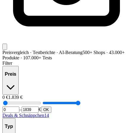
Preisvergleich · Testberichte · AI-Beratung
500+ Shops · 43.000+
Produkte · 107.000+ Tests
Filter
Preis
0
€
1.839
€
–
€
OK
Deals & Schnäppchen
14
Typ