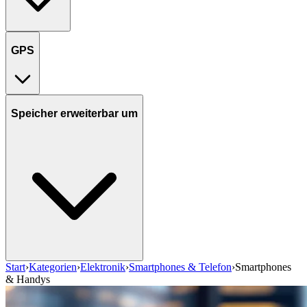
GPS
Speicher erweiterbar um
Start
›
Kategorien
›
Elektronik
›
Smartphones & Telefon
›
Smartphones
& Handys