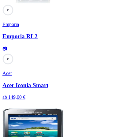
97
Emporia
Emporia RL2
📷
97
Acer
Acer Iconia Smart
ab
149,00
€