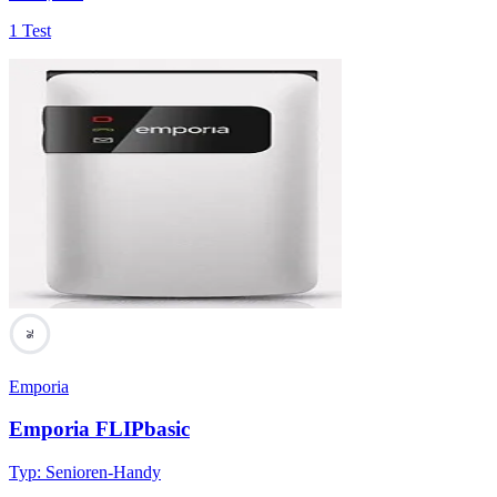
1 Test
76
Emporia
Emporia FLIPbasic
Typ
:
Senioren-Handy