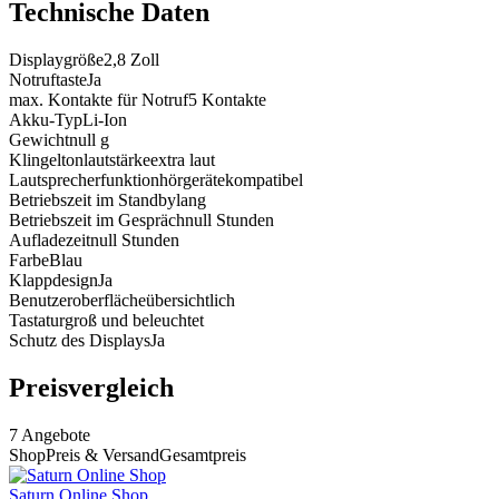
Technische Daten
Displaygröße
2,8
Zoll
Notruftaste
Ja
max. Kontakte für Notruf
5
Kontakte
Akku-Typ
Li-Ion
Gewicht
null
g
Klingeltonlautstärke
extra laut
Lautsprecherfunktion
hörgerätekompatibel
Betriebszeit im Standby
lang
Betriebszeit im Gespräch
null
Stunden
Aufladezeit
null
Stunden
Farbe
Blau
Klappdesign
Ja
Benutzeroberfläche
übersichtlich
Tastatur
groß und beleuchtet
Schutz des Displays
Ja
Preisvergleich
7
Angebote
Shop
Preis & Versand
Gesamtpreis
Saturn Online Shop