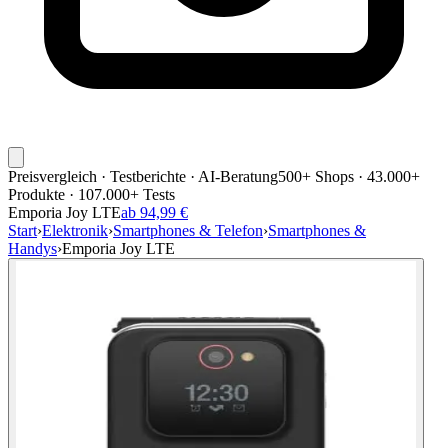
Preisvergleich · Testberichte · AI-Beratung
500+ Shops · 43.000+
Produkte · 107.000+ Tests
Emporia Joy LTE
ab 94,99 €
Start
›
Elektronik
›
Smartphones & Telefon
›
Smartphones &
Handys
›
Emporia Joy LTE