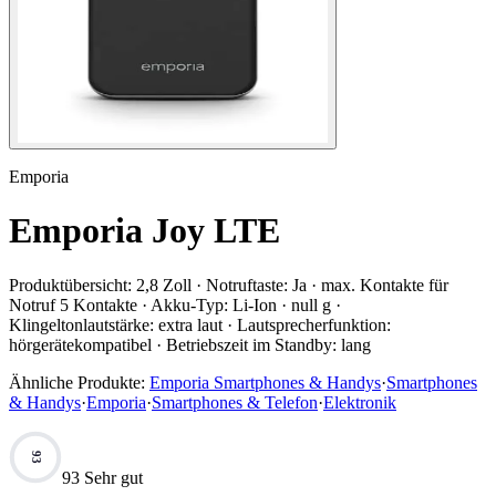
Emporia
Emporia Joy LTE
Produktübersicht:
2,8 Zoll · Notruftaste: Ja · max. Kontakte für
Notruf 5 Kontakte · Akku-Typ: Li-Ion · null g ·
Klingeltonlautstärke: extra laut · Lautsprecherfunktion:
hörgerätekompatibel · Betriebszeit im Standby: lang
Ähnliche Produkte:
Emporia Smartphones & Handys
·
Smartphones
& Handys
·
Emporia
·
Smartphones & Telefon
·
Elektronik
93
93 Sehr gut