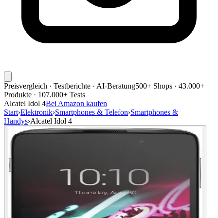
Preisvergleich · Testberichte · AI-Beratung
500+ Shops · 43.000+
Produkte · 107.000+ Tests
Alcatel Idol 4
Bei Amazon kaufen
Start
›
Elektronik
›
Smartphones & Telefon
›
Smartphones &
Handys
›
Alcatel Idol 4