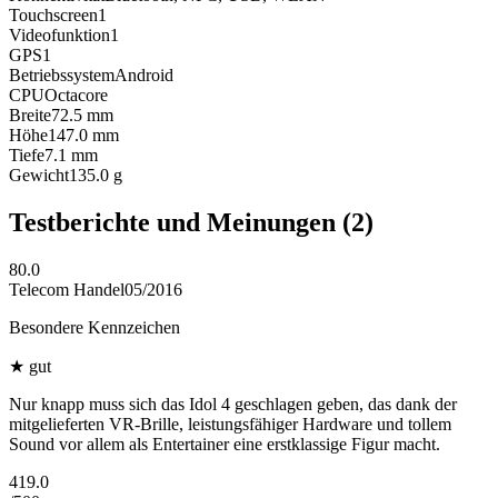
Touchscreen
1
Videofunktion
1
GPS
1
Betriebssystem
Android
CPU
Octacore
Breite
72.5
mm
Höhe
147.0
mm
Tiefe
7.1
mm
Gewicht
135.0
g
Testberichte und Meinungen
(2)
80.0
Telecom Handel
05/2016
Besondere Kennzeichen
★
gut
Nur knapp muss sich das Idol 4 geschlagen geben, das dank der
mitgelieferten VR-Brille, leistungsfähiger Hardware und tollem
Sound vor allem als Entertainer eine erstklassige Figur macht.
419.0