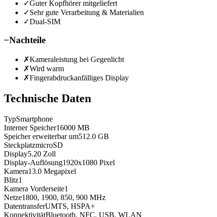
✓
Guter Kopfhörer mitgeliefert
✓
Sehr gute Verarbeitung & Materialien
✓
Dual-SIM
−
Nachteile
✗
Kameraleistung bei Gegenlicht
✗
Wird warm
✗
Fingerabdruckanfälliges Display
Technische Daten
Typ
Smartphone
Interner Speicher
16000
MB
Speicher erweiterbar um
512.0
GB
Steckplatz
microSD
Display
5.20
Zoll
Display-Auflösung
1920x1080
Pixel
Kamera
13.0
Megapixel
Blitz
1
Kamera Vorderseite
1
Netze
1800, 1900, 850, 900
MHz
Datentransfer
UMTS, HSPA+
Konnektivität
Bluetooth, NFC, USB, WLAN