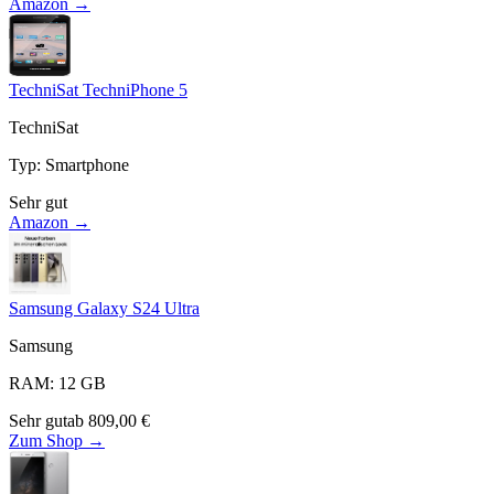
Amazon →
TechniSat TechniPhone 5
TechniSat
Typ
:
Smartphone
Sehr gut
Amazon →
Samsung Galaxy S24 Ultra
Samsung
RAM
:
12
GB
Sehr gut
ab
809,00
€
Zum Shop →