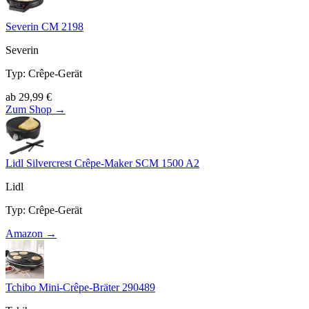
Severin CM 2198
Severin
Typ
:
Crêpe-Gerät
ab
29,99
€
Zum Shop →
Lidl Silvercrest Crêpe-Maker SCM 1500 A2
Lidl
Typ
:
Crêpe-Gerät
Amazon →
Tchibo Mini-Crêpe-Bräter 290489