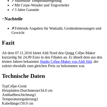
✓
Stufenlose Temperaturregelung
✓
Mit Crepe-Wender und Teigverteiler
✓
3 Jahre Garantie
−
Nachteile
✗
Fehlende Angaben für Wattzahl, Geräteabmessungen und
Gewicht
Fazit
Ab dem 07.11.2016 bietet Aldi Nord den Quigg Crêpe-Maker
kurzzeitig für 24,99 Euro in den Filialen an. Er ähnelt dem aus den
letzten Jahren bekannten
Studio Crêpe-Maker von Aldi Süd
, der
zuletzt ebenfalls zum gleichen Preis zu bekommen war.
Technische Daten
Typ
Crêpe-Gerät
Heizplatten-Durchmesser
34.0
cm
Antihaftbeschichtung
1
Temperaturregulierung
1
Kabellänge
150.0
cm