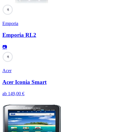
97
Emporia
Emporia RL2
📷
97
Acer
Acer Iconia Smart
ab
149,00
€