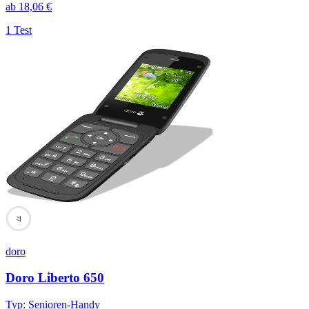
ab
18,06
€
1 Test
77
doro
Doro Liberto 650
Typ
:
Senioren-Handy