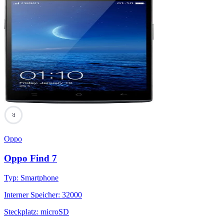
77
Oppo
Oppo Find 7
Typ
:
Smartphone
Interner Speicher
:
32000
Steckplatz
:
microSD