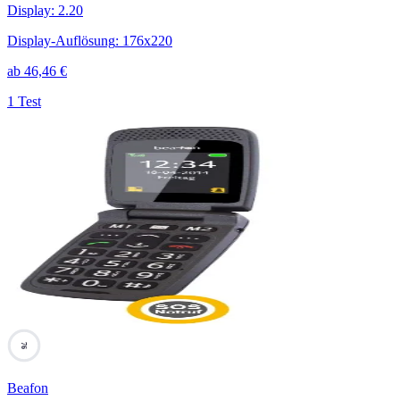
Display
:
2.20
Display-Auflösung
:
176x220
ab
46,46
€
1 Test
76
Beafon