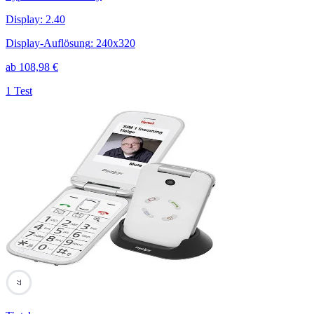
Display
:
2.40
Display-Auflösung
:
240x320
ab
108,98
€
1 Test
77