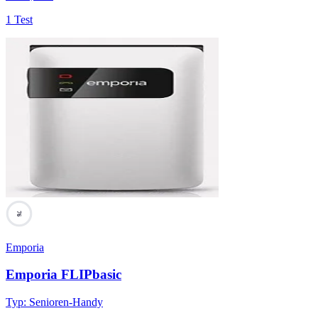
1 Test
76
Emporia
Emporia FLIPbasic
Typ
:
Senioren-Handy