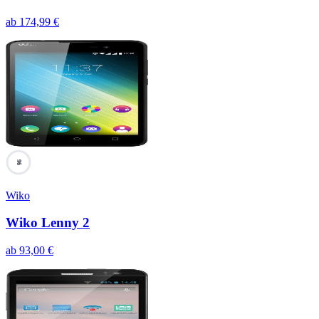
ab
174,99
€
96
Wiko
Wiko Lenny 2
ab
93,00
€