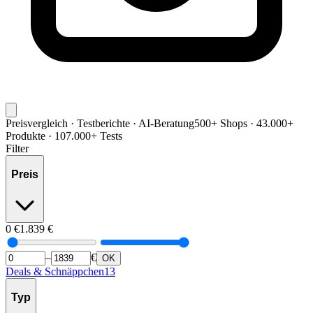
Preisvergleich · Testberichte · AI-Beratung
500+ Shops · 43.000+
Produkte · 107.000+ Tests
Filter
Preis
0
€
1.839
€
–
€
OK
Deals & Schnäppchen
13
Typ