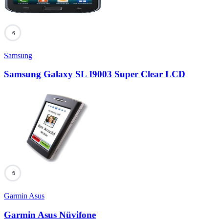
97
Samsung
Samsung Galaxy SL I9003 Super Clear LCD
97
Garmin Asus
Garmin Asus Nüvifone