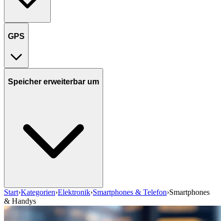
GPS
Speicher erweiterbar um
Start
›
Kategorien
›
Elektronik
›
Smartphones & Telefon
›
Smartphones
& Handys