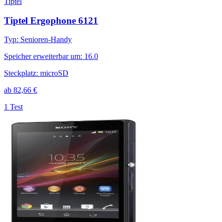
Tiptel
Tiptel Ergophone 6121
Typ
:
Senioren-Handy
Speicher erweiterbar um
:
16.0
Steckplatz
:
microSD
ab
82,66
€
1 Test