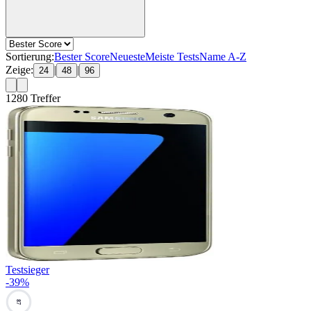
Sortierung:
Bester Score
Neueste
Meiste Tests
Name A-Z
Zeige:
|
|
24
48
96
1280
Treffer
Testsieger
-
39
%
87