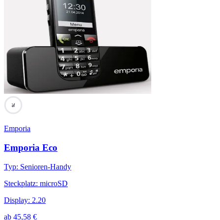
76
Emporia
Emporia Eco
Typ
:
Senioren-Handy
Steckplatz
:
microSD
Display
:
2.20
ab
45,58
€