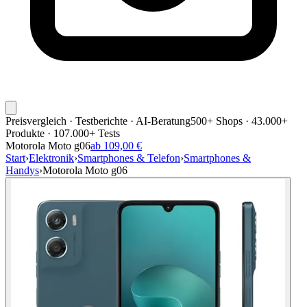
Preisvergleich · Testberichte · AI-Beratung
500+ Shops · 43.000+
Produkte · 107.000+ Tests
Motorola Moto g06
ab 109,00 €
Start
›
Elektronik
›
Smartphones & Telefon
›
Smartphones &
Handys
›
Motorola Moto g06