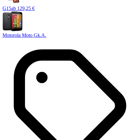
G15
ab
129,25 €
Motorola Moto G
k.A.