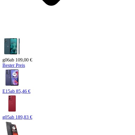
g06
ab
109,00 €
Bester Preis
E15
ab
85,46 €
g05
ab
189,83 €