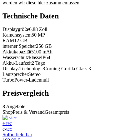
werden wir diese hier zusammenfassen.
Technische Daten
Displaygröße
6,88
Zoll
Kamerasystem
50
MP
RAM
12
GB
interner Speicher
256
GB
Akkukapazität
5100
mAh
Wasserschutzklasse
IP64
Akku-Laufzeit
2
Tage
Display-Technologie
Corning Gorilla Glass 3
Lautsprecher
Stereo
TurboPower-Laden
null
Preisvergleich
8
Angebote
Shop
Preis & Versand
Gesamtpreis
e-tec
e-tec
Sofort lieferbar