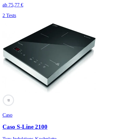
ab
75,77
€
2 Tests
77
Caso
Caso S-Line 2100
Typ
:
Induktions-Kochplatte