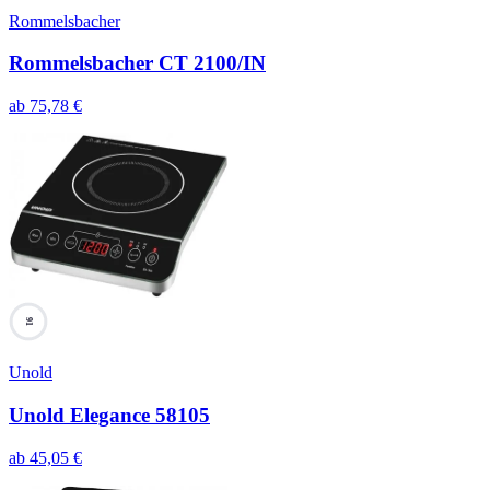
Rommelsbacher
Rommelsbacher CT 2100/IN
ab
75,78
€
91
Unold
Unold Elegance 58105
ab
45,05
€