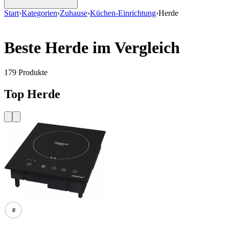
Start
›
Kategorien
›
Zuhause
›
Küchen-Einrichtung
›
Herde
Beste Herde im Vergleich
179
Produkte
Top Herde
96