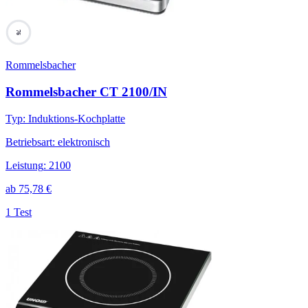
76
Rommelsbacher
Rommelsbacher CT 2100/IN
Typ
:
Induktions-Kochplatte
Betriebsart
:
elektronisch
Leistung
:
2100
ab
75,78
€
1 Test