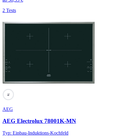
2 Tests
74
AEG
AEG Electrolux 78001K-MN
Typ
:
Einbau-Induktions-Kochfeld