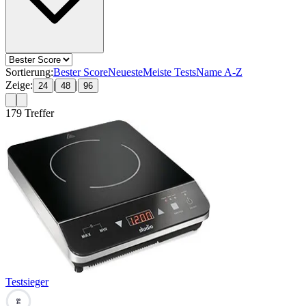
Sortierung:
Bester Score
Neueste
Meiste Tests
Name A-Z
Zeige:
|
|
24
48
96
179
Treffer
Testsieger
84