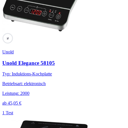
76
Unold
Unold Elegance 58105
Typ
:
Induktions-Kochplatte
Betriebsart
:
elektronisch
Leistung
:
2000
ab
45,05
€
1 Test