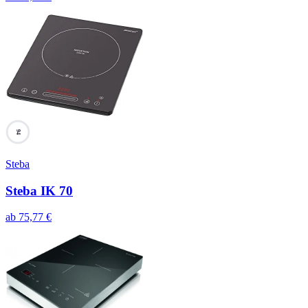
94
Steba
Steba IK 70
ab
75,77
€