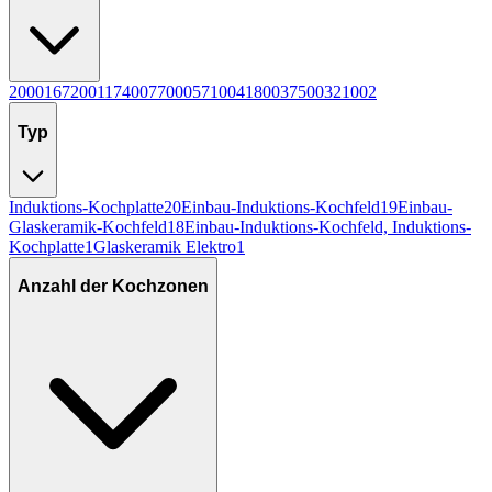
2000
16
7200
11
7400
7
7000
5
7100
4
1800
3
7500
3
2100
2
Typ
Induktions-Kochplatte
20
Einbau-Induktions-Kochfeld
19
Einbau-
Glaskeramik-Kochfeld
18
Einbau-Induktions-Kochfeld, Induktions-
Kochplatte
1
Glaskeramik Elektro
1
Anzahl der Kochzonen