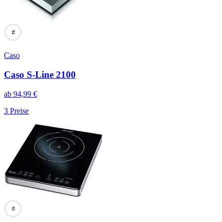
94
Caso
Caso S-Line 2100
ab
94,99
€
3
Preise
92