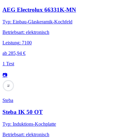
AEG Electrolux 66331K-MN
Typ
:
Einbau-Glaskeramik-Kochfeld
Betriebsart
:
elektronisch
Leistung
:
7100
ab
285,94
€
1 Test
📷
73
Steba
Steba IK 50 OT
Typ
:
Induktions-Kochplatte
Betriebsart
:
elektronisch