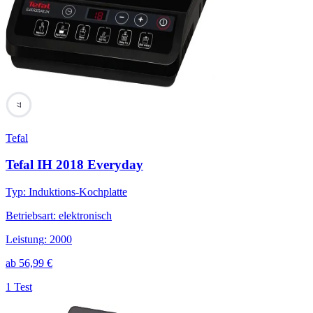
77
Tefal
Tefal IH 2018 Everyday
Typ
:
Induktions-Kochplatte
Betriebsart
:
elektronisch
Leistung
:
2000
ab
56,99
€
1 Test