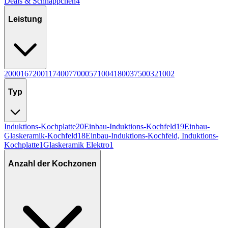
Deals & Schnäppchen
4
Leistung
2000
16
7200
11
7400
7
7000
5
7100
4
1800
3
7500
3
2100
2
Typ
Induktions-Kochplatte
20
Einbau-Induktions-Kochfeld
19
Einbau-
Glaskeramik-Kochfeld
18
Einbau-Induktions-Kochfeld, Induktions-
Kochplatte
1
Glaskeramik Elektro
1
Anzahl der Kochzonen