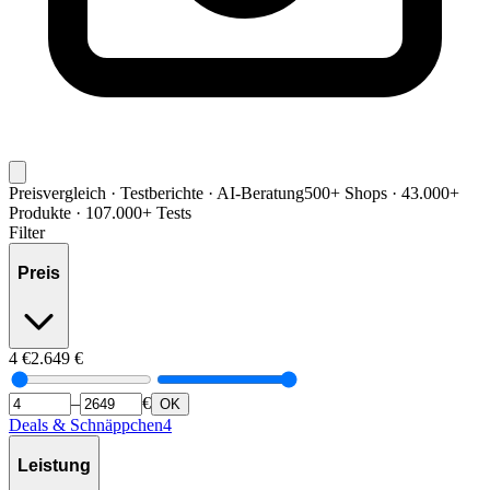
Preisvergleich · Testberichte · AI-Beratung
500+ Shops · 43.000+
Produkte · 107.000+ Tests
Filter
Preis
4
€
2.649
€
–
€
OK
Deals & Schnäppchen
4
Leistung