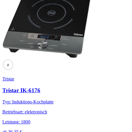
76
Tristar
Tristar IK-6176
Typ
:
Induktions-Kochplatte
Betriebsart
:
elektronisch
Leistung
:
1800
ab
36,35
€