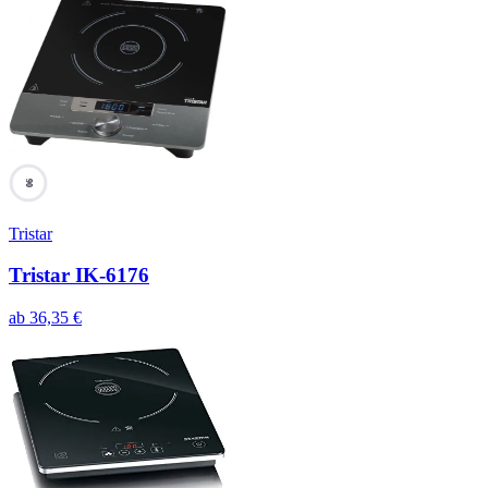
90
Tristar
Tristar IK-6176
ab
36,35
€