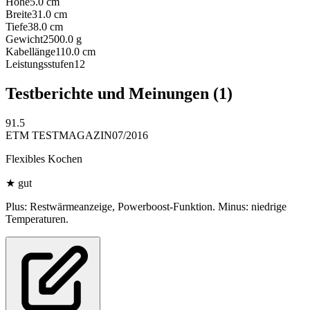
Höhe
5.0
cm
Breite
31.0
cm
Tiefe
38.0
cm
Gewicht
2500.0
g
Kabellänge
110.0
cm
Leistungsstufen
12
Testberichte und Meinungen
(1)
91.5
ETM TESTMAGAZIN
07/2016
Flexibles Kochen
★
gut
Plus: Restwärmeanzeige, Powerboost-Funktion. Minus: niedrige
Temperaturen.