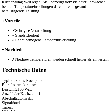
Küchenalltag Wert legen. Sie überzeugt trotz kleinerer Schwächen
bei den Temperatureinstellungen durch ihre insgesamt
herausragende Leistung.
+
Vorteile
✓
Sehr gute Verarbeitung
✓
Standsicherheit
✓
Recht homogene Temperaturverteilung
−
Nachteile
✗
Niedrige Temperaturen werden schnell heißer als eingestellt
Technische Daten
Typ
Induktions-Kochplatte
Betriebsart
elektronisch
Leistung
2100
Watt
Anzahl der Kochzonen
1
Abschaltautomatik
1
Signaltöne
1
Timer
1