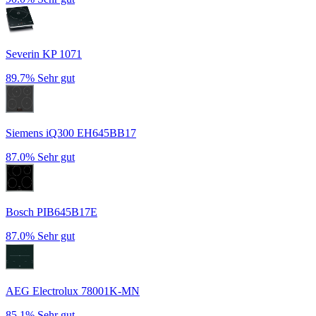
Severin KP 1071
89.7%
Sehr gut
Siemens iQ300 EH645BB17
87.0%
Sehr gut
Bosch PIB645B17E
87.0%
Sehr gut
AEG Electrolux 78001K-MN
85.1%
Sehr gut