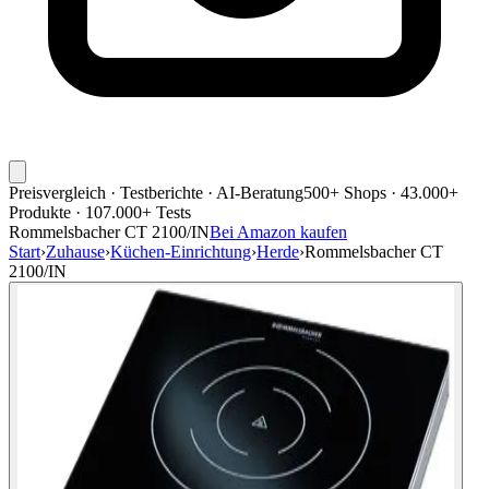
Preisvergleich · Testberichte · AI-Beratung
500+ Shops · 43.000+
Produkte · 107.000+ Tests
Rommelsbacher CT 2100/IN
Bei Amazon kaufen
Start
›
Zuhause
›
Küchen-Einrichtung
›
Herde
›
Rommelsbacher CT
2100/IN