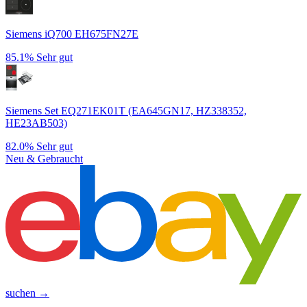
Siemens iQ700 EH675FN27E
85.1%
Sehr gut
Siemens Set EQ271EK01T (EA645GN17, HZ338352,
HE23AB503)
82.0%
Sehr gut
Neu & Gebraucht
suchen →