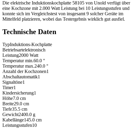
Die elektrische Induktionskochplatte 58105 von Unold verfügt über
eine Kochzone mit 2.000 Watt Leistung bei 10 Leistungsstufen und
konnte sich im Vergleichstest von insgesamt 9 solcher Geräte im
Mittelfeld platzieren, wobei das Testergebnis wirklich gut ausfiel.
Technische Daten
Typ
Induktions-Kochplatte
Betriebsart
elektronisch
Leistung
2000
Watt
Temperatur min.
60.0
°
Temperatur max.
240.0
°
Anzahl der Kochzonen
1
Abschaltautomatik
1
Signaltöne
1
Timer
1
Kindersicherung
1
Höhe
7.0
cm
Breite
29.0
cm
Tiefe
35.5
cm
Gewicht
2400.0
g
Kabellänge
145.0
cm
Leistungsstufen
10