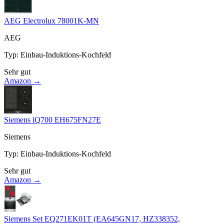
AEG Electrolux 78001K-MN
AEG
Typ
:
Einbau-Induktions-Kochfeld
Sehr gut
Amazon →
Siemens iQ700 EH675FN27E
Siemens
Typ
:
Einbau-Induktions-Kochfeld
Sehr gut
Amazon →
Siemens Set EQ271EK01T (EA645GN17, HZ338352,