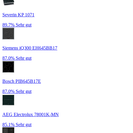
Severin KP 1071
89.7%
Sehr gut
Siemens iQ300 EH645BB17
87.0%
Sehr gut
Bosch PIB645B17E
87.0%
Sehr gut
AEG Electrolux 78001K-MN
85.1%
Sehr gut