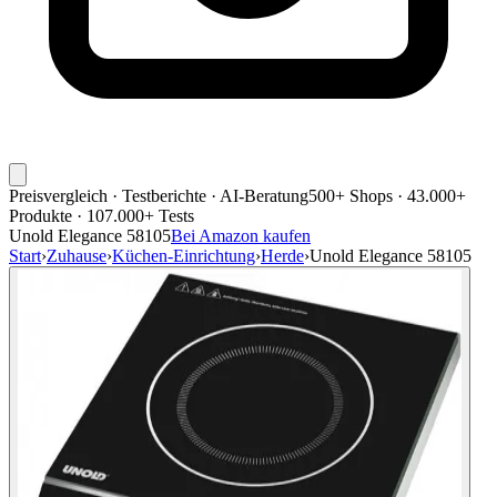
Preisvergleich · Testberichte · AI-Beratung
500+ Shops · 43.000+
Produkte · 107.000+ Tests
Unold Elegance 58105
Bei Amazon kaufen
Start
›
Zuhause
›
Küchen-Einrichtung
›
Herde
›
Unold Elegance 58105