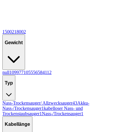
1500
2
1800
2
Gewicht
null
10
9
9
7
7
10
5
5
5
6
5
8
4
11
2
Typ
Nass-Trockensauger/ Allzwecksauger
43
Akku-
Nass-/Trockensauger
1
kabelloser Nass- und
Trockenstaubsauger
1
Nass-/Trockensauger
1
Kabellänge