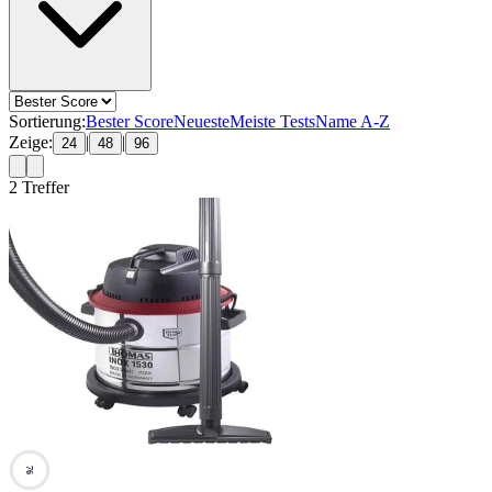
Sortierung:
Bester Score
Neueste
Meiste Tests
Name A-Z
Zeige:
|
|
24
48
96
2
Treffer
76