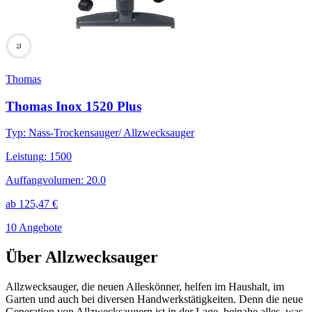
75
Thomas
Thomas Inox 1520 Plus
Typ
:
Nass-Trockensauger/ Allzwecksauger
Leistung
:
1500
Auffangvolumen
:
20.0
ab
125,47
€
10 Angebote
Über
Allzwecksauger
Allzwecksauger, die neuen Alleskönner, helfen im Haushalt, im
Garten und auch bei diversen Handwerkstätigkeiten. Denn die neue
Generation von Allzwecksaugern ist in der Lage, beinahe alles, was