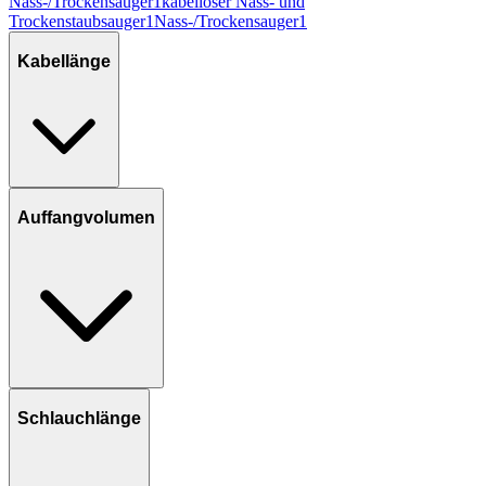
Nass-/Trockensauger
1
kabelloser Nass- und
Trockenstaubsauger
1
Nass-/Trockensauger
1
Kabellänge
Auffangvolumen
Schlauchlänge