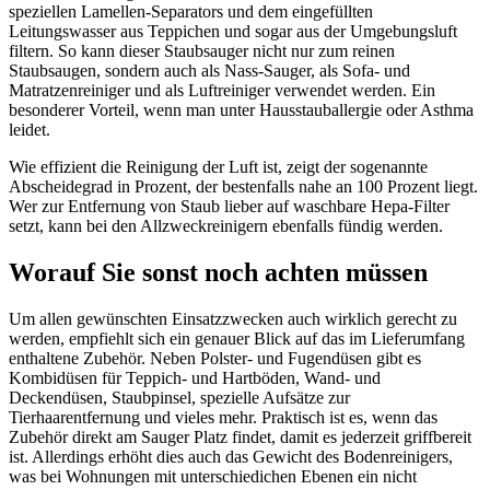
speziellen Lamellen-Separators und dem eingefüllten
Leitungswasser aus Teppichen und sogar aus der Umgebungsluft
filtern. So kann dieser Staubsauger nicht nur zum reinen
Staubsaugen, sondern auch als Nass-Sauger, als Sofa- und
Matratzenreiniger und als Luftreiniger verwendet werden. Ein
besonderer Vorteil, wenn man unter Hausstauballergie oder Asthma
leidet.
Wie effizient die Reinigung der Luft ist, zeigt der sogenannte
Abscheidegrad in Prozent, der bestenfalls nahe an 100 Prozent liegt.
Wer zur Entfernung von Staub lieber auf waschbare Hepa-Filter
setzt, kann bei den Allzweckreinigern ebenfalls fündig werden.
Worauf Sie sonst noch achten müssen
Um allen gewünschten Einsatzzwecken auch wirklich gerecht zu
werden, empfiehlt sich ein genauer Blick auf das im Lieferumfang
enthaltene Zubehör. Neben Polster- und Fugendüsen gibt es
Kombidüsen für Teppich- und Hartböden, Wand- und
Deckendüsen, Staubpinsel, spezielle Aufsätze zur
Tierhaarentfernung und vieles mehr. Praktisch ist es, wenn das
Zubehör direkt am Sauger Platz findet, damit es jederzeit griffbereit
ist. Allerdings erhöht dies auch das Gewicht des Bodenreinigers,
was bei Wohnungen mit unterschiedichen Ebenen ein nicht