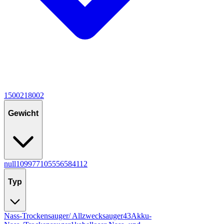
1500
2
1800
2
Gewicht
null
10
9
9
7
7
10
5
5
5
6
5
8
4
11
2
Typ
Nass-Trockensauger/ Allzwecksauger
43
Akku-