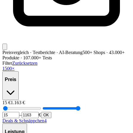
Preisvergleich · Testberichte · AI-Beratung
500+ Shops · 43.000+
Produkte · 107.000+ Tests
Filter
Zurücksetzen
1500
×
Preis
15
€
1.163
€
–
€
OK
Deals & Schnäppchen
4
Leistung