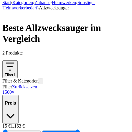
Start
›
Kategorien
›
Zuhause
›
Heimwerken
›
Sonstiger
Heimwerkerbedarf
›
Allzwecksauger
Beste Allzwecksauger im
Vergleich
2
Produkte
Filter
1
Filter & Kategorien
Filter
Zurücksetzen
1500
×
Preis
15
€
1.163
€