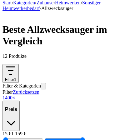
Start
›
Kategorien
›
Zuhause
›
Heimwerken
›
Sonstiger
Heimwerkerbedarf
›
Allzwecksauger
Beste Allzwecksauger im
Vergleich
12
Produkte
Filter
1
Filter & Kategorien
Filter
Zurücksetzen
1400
×
Preis
15
€
1.159
€