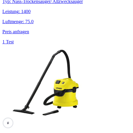
Typ
:
Nass-Trockensauger/ Allzwecksauger
Leistung
:
1400
Luftmenge
:
75.0
Preis anfragen
1 Test
56