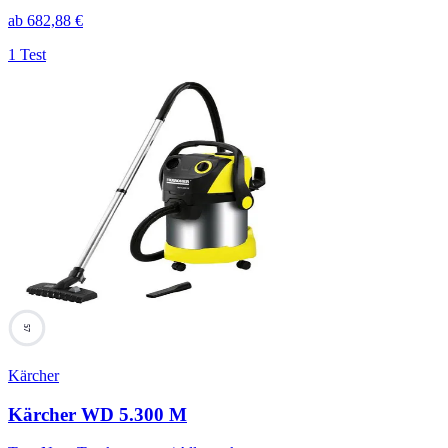
ab
682,88
€
1 Test
57
Kärcher
Kärcher WD 5.300 M