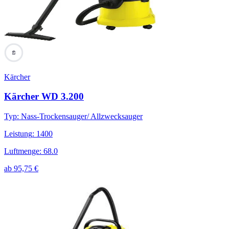
63
Kärcher
Kärcher WD 3.200
Typ
:
Nass-Trockensauger/ Allzwecksauger
Leistung
:
1400
Luftmenge
:
68.0
ab
95,75
€