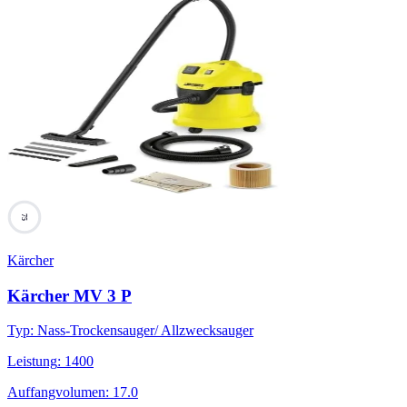
75
Kärcher
Kärcher MV 3 P
Typ
:
Nass-Trockensauger/ Allzwecksauger
Leistung
:
1400
Auffangvolumen
:
17.0