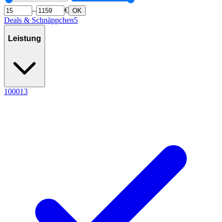
–
€
OK
Deals & Schnäppchen
5
Leistung
1000
13