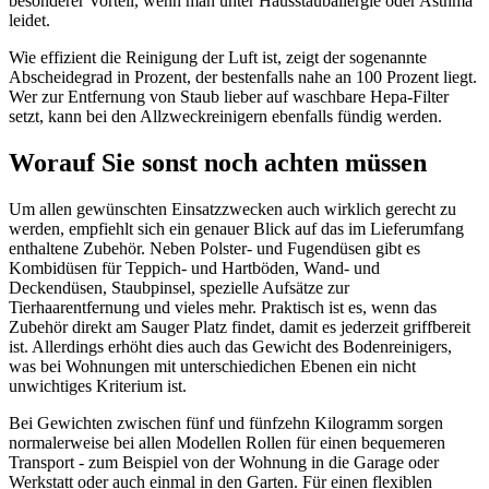
besonderer Vorteil, wenn man unter Hausstauballergie oder Asthma
leidet.
Wie effizient die Reinigung der Luft ist, zeigt der sogenannte
Abscheidegrad in Prozent, der bestenfalls nahe an 100 Prozent liegt.
Wer zur Entfernung von Staub lieber auf waschbare Hepa-Filter
setzt, kann bei den Allzweckreinigern ebenfalls fündig werden.
Worauf Sie sonst noch achten müssen
Um allen gewünschten Einsatzzwecken auch wirklich gerecht zu
werden, empfiehlt sich ein genauer Blick auf das im Lieferumfang
enthaltene Zubehör. Neben Polster- und Fugendüsen gibt es
Kombidüsen für Teppich- und Hartböden, Wand- und
Deckendüsen, Staubpinsel, spezielle Aufsätze zur
Tierhaarentfernung und vieles mehr. Praktisch ist es, wenn das
Zubehör direkt am Sauger Platz findet, damit es jederzeit griffbereit
ist. Allerdings erhöht dies auch das Gewicht des Bodenreinigers,
was bei Wohnungen mit unterschiedichen Ebenen ein nicht
unwichtiges Kriterium ist.
Bei Gewichten zwischen fünf und fünfzehn Kilogramm sorgen
normalerweise bei allen Modellen Rollen für einen bequemeren
Transport - zum Beispiel von der Wohnung in die Garage oder
Werkstatt oder auch einmal in den Garten. Für einen flexiblen