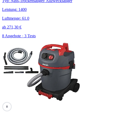
Typ
:
Nass-Trockensauger/ Allzwecksauger
Leistung
:
1400
Luftmenge
:
61.0
ab
271,30
€
8 Angebote · 3 Tests
65