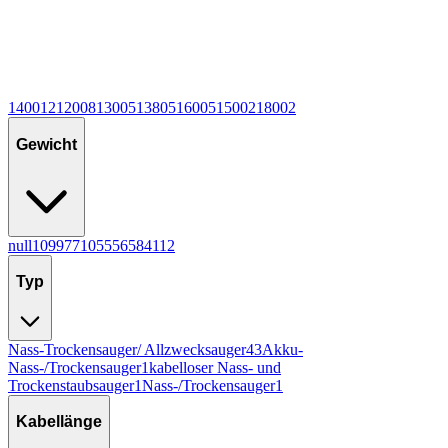
1400
12
1200
8
1300
5
1380
5
1600
5
1500
2
1800
2
Gewicht
null
10
9
9
7
7
10
5
5
5
6
5
8
4
11
2
Typ
Nass-Trockensauger/ Allzwecksauger
43
Akku-
Nass-/Trockensauger
1
kabelloser Nass- und
Trockenstaubsauger
1
Nass-/Trockensauger
1
Kabellänge