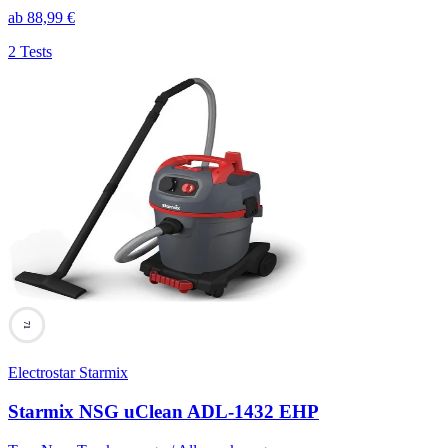
ab
88,99
€
2 Tests
71
Electrostar Starmix
Starmix NSG uClean ADL-1432 EHP