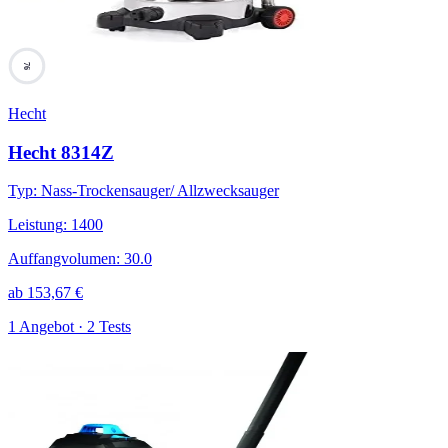
76
Hecht
Hecht 8314Z
Typ
:
Nass-Trockensauger/ Allzwecksauger
Leistung
:
1400
Auffangvolumen
:
30.0
ab
153,67
€
1 Angebot · 2 Tests