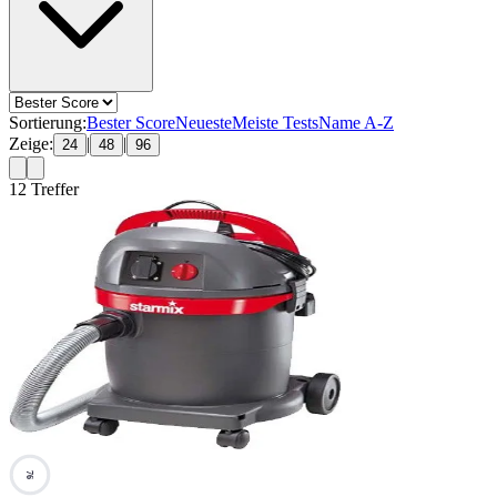
Sortierung:
Bester Score
Neueste
Meiste Tests
Name A-Z
Zeige:
|
|
24
48
96
12
Treffer
76