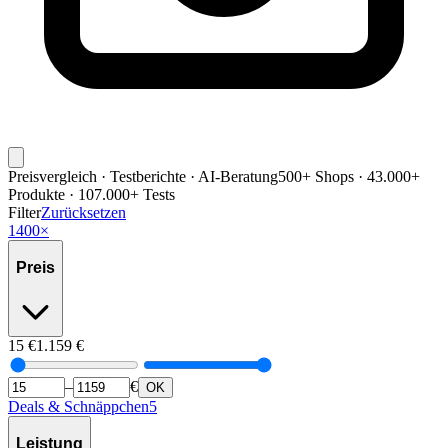
Preisvergleich · Testberichte · AI-Beratung
500+ Shops · 43.000+
Produkte · 107.000+ Tests
Filter
Zurücksetzen
1400
×
Preis
15
€
1.159
€
–
€
OK
Deals & Schnäppchen
5
Leistung