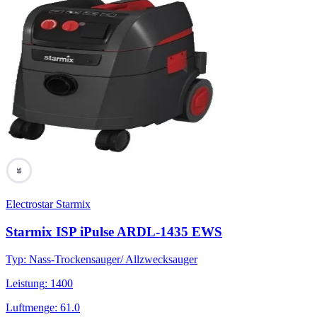
59
Electrostar Starmix
Starmix ISP iPulse ARDL-1435 EWS
Typ
:
Nass-Trockensauger/ Allzwecksauger
Leistung
:
1400
Luftmenge
:
61.0