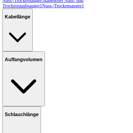
Nass-/Trockensauger
1
kabelloser Nass- und
Trockenstaubsauger
1
Nass-/Trockensauger
1
Kabellänge
Auffangvolumen
Schlauchlänge