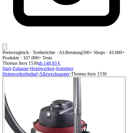
Preisvergleich · Testberichte · AI-Beratung
500+ Shops · 43.000+
Produkte · 107.000+ Tests
Thomas Inox 1530
ab 148,93 €
Start
›
Zuhause
›
Heimwerken
›
Sonstiger
Heimwerkerbedarf
›
Allzwecksauger
›
Thomas Inox 1530