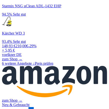
Starmix NSG uClean ADL-1432 EHP
94.5%
Sehr gut
Kärcher WD 3
93.4%
Sehr gut
148,93
€
210,00
€
-
29
%
+ 5,95 €
voelkner DE
zum Shop →
6
weitere Angebote ↓
Preis prüfen
zum Shop →
Neu & Gebraucht