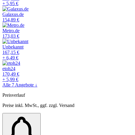
+
5,95
€
Galaxus.de
154,89
€
Metro.de
173,03
€
Unbekannt
167,15
€
+
6,49
€
etoh24
170,49
€
+
5,99
€
Alle
7
Angebote ↓
Preisverlauf
Preise inkl. MwSt., ggf. zzgl. Versand