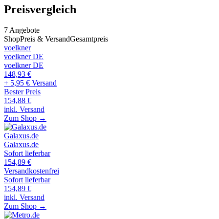
Preisvergleich
7
Angebote
Shop
Preis & Versand
Gesamtpreis
voelkner
voelkner DE
voelkner DE
148,93
€
+ 5,95 € Versand
Bester Preis
154,88
€
inkl. Versand
Zum Shop →
Galaxus.de
Galaxus.de
Sofort lieferbar
154,89
€
Versandkostenfrei
Sofort lieferbar
154,89
€
inkl. Versand
Zum Shop →