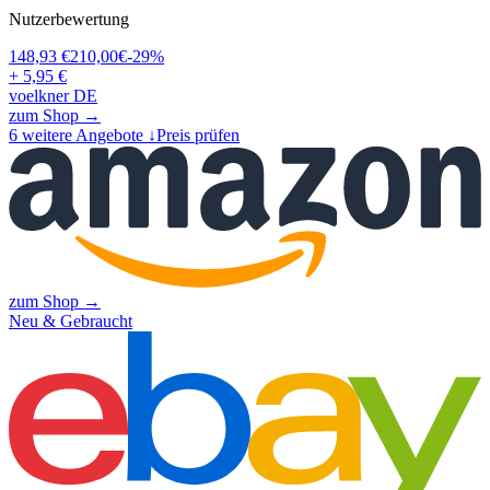
Nutzerbewertung
148,93
€
210,00
€
-
29
%
+ 5,95 €
voelkner DE
zum Shop →
6
weitere Angebote ↓
Preis prüfen
zum Shop →
Neu & Gebraucht