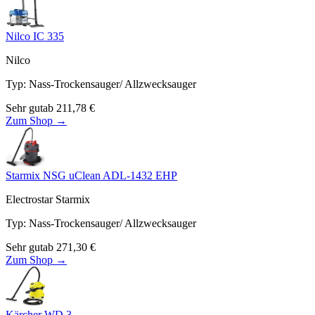
Nilco IC 335
Nilco
Typ
:
Nass-Trockensauger/ Allzwecksauger
Sehr gut
ab
211,78
€
Zum Shop →
Starmix NSG uClean ADL-1432 EHP
Electrostar Starmix
Typ
:
Nass-Trockensauger/ Allzwecksauger
Sehr gut
ab
271,30
€
Zum Shop →
Kärcher WD 3