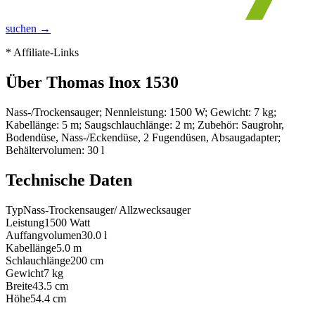
suchen →
* Affiliate-Links
Über
Thomas Inox 1530
Nass-/Trockensauger; Nennleistung: 1500 W; Gewicht: 7 kg;
Kabellänge: 5 m; Saugschlauchlänge: 2 m; Zubehör: Saugrohr,
Bodendüse, Nass-/Eckendüse, 2 Fugendüsen, Absaugadapter;
Behältervolumen: 30 l
Technische Daten
Typ
Nass-Trockensauger/ Allzwecksauger
Leistung
1500
Watt
Auffangvolumen
30.0
l
Kabellänge
5.0
m
Schlauchlänge
200
cm
Gewicht
7
kg
Breite
43.5
cm
Höhe
54.4
cm