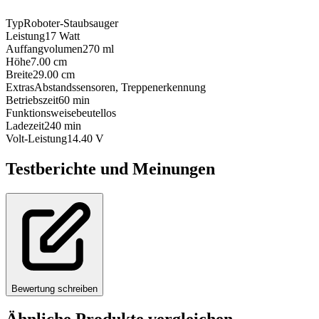
Typ
Roboter-Staubsauger
Leistung
17
Watt
Auffangvolumen
270
ml
Höhe
7.00
cm
Breite
29.00
cm
Extras
Abstandssensoren, Treppenerkennung
Betriebszeit
60
min
Funktionsweise
beutellos
Ladezeit
240
min
Volt-Leistung
14.40
V
Testberichte und Meinungen
Bewertung schreiben