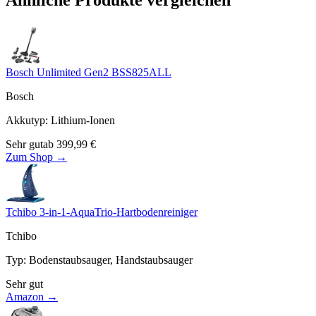
Ähnliche Produkte vergleichen
Bosch Unlimited Gen2 BSS825ALL
Bosch
Akkutyp
:
Lithium-Ionen
Sehr gut
ab
399,99
€
Zum Shop →
Tchibo 3-in-1-AquaTrio-Hartbodenreiniger
Tchibo
Typ
:
Bodenstaubsauger, Handstaubsauger
Sehr gut
Amazon →