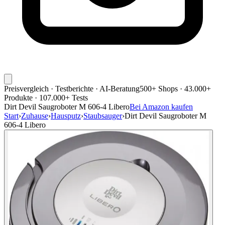
Preisvergleich · Testberichte · AI-Beratung
500+ Shops · 43.000+
Produkte · 107.000+ Tests
Dirt Devil Saugroboter M 606-4 Libero
Bei Amazon kaufen
Start
›
Zuhause
›
Hausputz
›
Staubsauger
›
Dirt Devil Saugroboter M
606-4 Libero