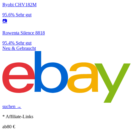
Ryobi CHV182M
95.6%
Sehr gut
📷
Rowenta Silence 8818
95.4%
Sehr gut
Neu & Gebraucht
suchen →
* Affiliate-Links
ab
80
€