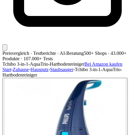
Preisvergleich · Testberichte · AI-Beratung
500+ Shops · 43.000+
Produkte · 107.000+ Tests
Tchibo 3-in-1-AquaTrio-Hartbodenreiniger
Bei Amazon kaufen
Start
›
Zuhause
›
Hausputz
›
Staubsauger
›
Tchibo 3-in-1-AquaTrio-
Hartbodenreiniger