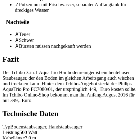
✓
Putzen nur mit Frischwasser, separater Auffangtank für
dreckiges Wasser
−
Nachteile
✗
Teuer
✗
Schwer
✗
Bürsten müssen nachgekauft werden
Fazit
Der Tchibo 3-in-1 AquaTrio Hartbodenreiniger ist ein beutelloser
Staubsauger, der den Boden im gleichen Arbeitsgang auch wischen
und trocknen kann. Hinter dem Tchibo-Angebot steckt der Philips
AquaTrio Pro FC7080/01, der ursprünglich 449,- Euro kosten sollte.
Im Tchibo Online-Shop bekommt man ihn Anfang August 2016 für
nur 399,- Euro.
Technische Daten
Typ
Bodenstaubsauger, Handstaubsauger
Leistung
500
Watt
Kabellänge
7.0
m