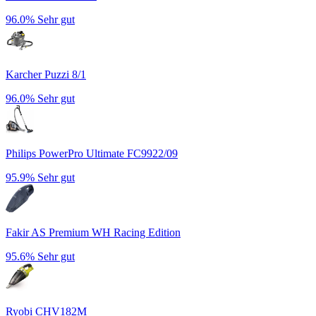
96.0%
Sehr gut
Karcher Puzzi 8/1
96.0%
Sehr gut
Philips PowerPro Ultimate FC9922/09
95.9%
Sehr gut
Fakir AS Premium WH Racing Edition
95.6%
Sehr gut
Ryobi CHV182M