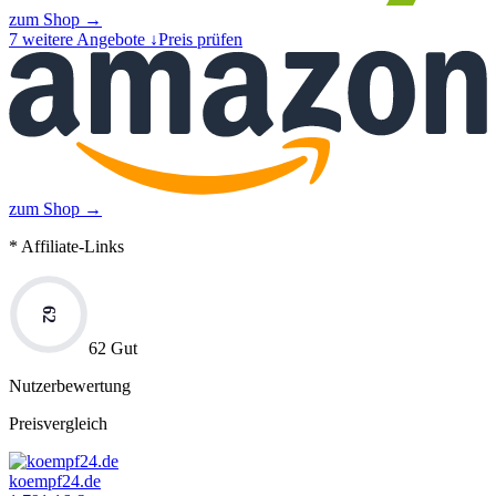
zum Shop →
7
weitere Angebote ↓
Preis prüfen
zum Shop →
* Affiliate-Links
62
62 Gut
Nutzerbewertung
Preisvergleich
koempf24.de