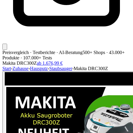
Preisvergleich · Testberichte · AI-Beratung
500+ Shops · 43.000+
Produkte · 107.000+ Tests
Makita DRC300Z
ab 1.676,99 €
Start
›
Zuhause
›
Hausputz
›
Staubsauger
›
Makita DRC300Z