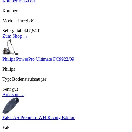
Karcher Puzzi 8/1
Karcher
Modell
:
Puzzi 8/1
Sehr gut
ab
447,64
€
Zum Shop →
Philips PowerPro Ultimate FC9922/09
Philips
Typ
:
Bodenstaubsauger
Sehr gut
Amazon →
Fakir AS Premium WH Racing Edition
Fakir