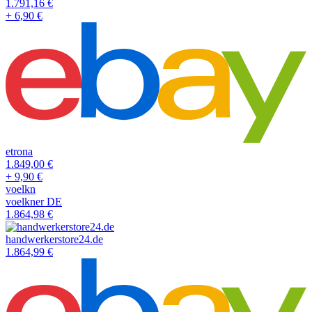
1.791,16
€
+
6,90
€
etrona
1.849,00
€
+
9,90
€
voelkn
voelkner DE
1.864,98
€
handwerkerstore24.de
1.864,99
€