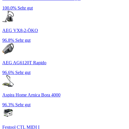
100.0%
Sehr gut
AEG VX8-2-ÖKO
96.8%
Sehr gut
AEG AG6120T Rapido
96.6%
Sehr gut
Aspira Home Arnica Bora 4000
96.3%
Sehr gut
Festool CTL MIDI I