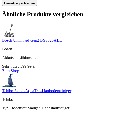
Bewertung schreiben
Ähnliche Produkte vergleichen
Bosch Unlimited Gen2 BSS825ALL
Bosch
Akkutyp
:
Lithium-Ionen
Sehr gut
ab
399,99
€
Zum Shop →
Tchibo 3-in-1-AquaTrio-Hartbodenreiniger
Tchibo
Typ
:
Bodenstaubsauger, Handstaubsauger