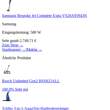
Samsung Bespoke Jet Complete Extra VS20A95943N
Samsung
Eingangsleistung
:
580
W
Sehr gut
ab
2.749,71
€
Zum Shop →
Staubsauger
→
|
Makita
→
Ähnliche Produkte
Bosch Unlimited Gen2 BSS825ALL
100.0%
Sehr gut
Tchibo 3-in-1-AquaTrio-Hartbodenreiniger