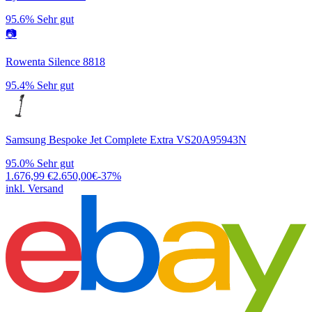
95.6%
Sehr gut
📷
Rowenta Silence 8818
95.4%
Sehr gut
Samsung Bespoke Jet Complete Extra VS20A95943N
95.0%
Sehr gut
1.676,99
€
2.650,00
€
-
37
%
inkl. Versand