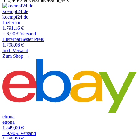
Shop
Preis & Versand
Gesamtpreis
koempf24.de
koempf24.de
Lieferbar
1.791,16
€
+ 6,90 € Versand
Lieferbar
Bester Preis
1.798,06
€
inkl. Versand
Zum Shop →
etrona
etrona
1.849,00
€
+ 9,90 € Versand
1.858,90
€