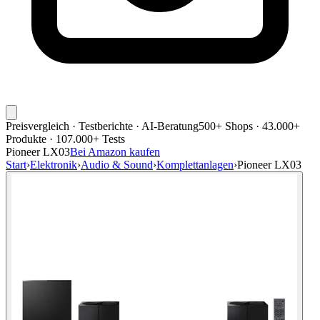
Preisvergleich · Testberichte · AI-Beratung
500+ Shops · 43.000+
Produkte · 107.000+ Tests
Pioneer LX03
Bei Amazon kaufen
Start
›
Elektronik
›
Audio & Sound
›
Komplettanlagen
›
Pioneer LX03