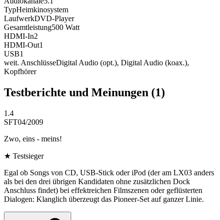
Audiokanäle
5.1
Typ
Heimkinosystem
Laufwerk
DVD-Player
Gesamtleistung
500
Watt
HDMI-In
2
HDMI-Out
1
USB
1
weit. Anschlüsse
Digital Audio (opt.), Digital Audio (koax.),
Kopfhörer
Testberichte und Meinungen
(1)
1.4
SFT
04/2009
Zwo, eins - meins!
★
Testsieger
Egal ob Songs von CD, USB-Stick oder iPod (der am LX03 anders
als bei den drei übrigen Kandidaten ohne zusätzlichen Dock
Anschluss findet) bei effektreichen Filmszenen oder geflüsterten
Dialogen: Klanglich überzeugt das Pioneer-Set auf ganzer Linie.