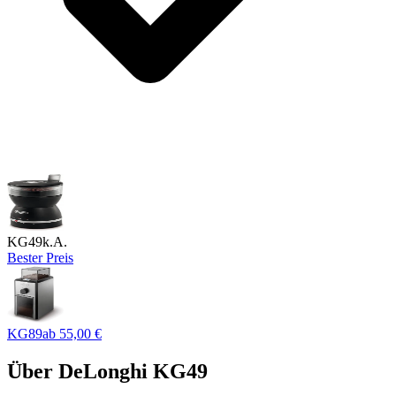
KG49
k.A.
Bester Preis
KG89
ab
55,00 €
Über
DeLonghi KG49