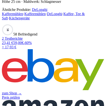
Höhe 25 cm · Mahlwerk: Schlagmesser
Ähnliche Produkte:
DeLonghi
Kaffeemühlen
·
Kaffeemühlen
·
DeLonghi
·
Kaffee, Tee &
Saft
·
Küchengeräte
58
58 Befriedigend
2
Testberichte
23,41
€
59,00
€
-
60
%
+ 17,93 €
zum Shop →
Preis prüfen