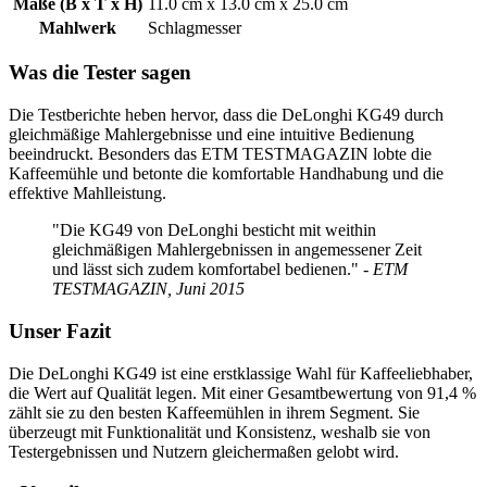
Maße (B x T x H)
11.0 cm x 13.0 cm x 25.0 cm
Mahlwerk
Schlagmesser
Was die Tester sagen
Die Testberichte heben hervor, dass die DeLonghi KG49 durch
gleichmäßige Mahlergebnisse und eine intuitive Bedienung
beeindruckt. Besonders das ETM TESTMAGAZIN lobte die
Kaffeemühle und betonte die komfortable Handhabung und die
effektive Mahlleistung.
"Die KG49 von DeLonghi besticht mit weithin
gleichmäßigen Mahlergebnissen in angemessener Zeit
und lässt sich zudem komfortabel bedienen."
- ETM
TESTMAGAZIN, Juni 2015
Unser Fazit
Die DeLonghi KG49 ist eine erstklassige Wahl für Kaffeeliebhaber,
die Wert auf Qualität legen. Mit einer Gesamtbewertung von 91,4 %
zählt sie zu den besten Kaffeemühlen in ihrem Segment. Sie
überzeugt mit Funktionalität und Konsistenz, weshalb sie von
Testergebnissen und Nutzern gleichermaßen gelobt wird.