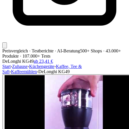
Preisvergleich · Testberichte · AI-Beratung
500+ Shops · 43.000+
Produkte · 107.000+ Tests
DeLonghi KG49
ab 23,41 €
Start
›
Zuhause
›
Küchengeräte
›
Kaffee, Tee &
Saft
›
Kaffeemühlen
›
DeLonghi KG49