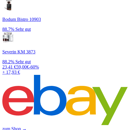
Bodum Bistro 10903
88.7%
Sehr gut
Severin KM 3873
88.2%
Sehr gut
23,41
€
59,00
€
-
60
%
+ 17,93 €
zum Shop →