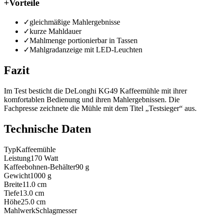
+
Vorteile
✓
gleichmäßige Mahlergebnisse
✓
kurze Mahldauer
✓
Mahlmenge portionierbar in Tassen
✓
Mahlgradanzeige mit LED-Leuchten
Fazit
Im Test besticht die DeLonghi KG49 Kaffeemühle mit ihrer
komfortablen Bedienung und ihren Mahlergebnissen. Die
Fachpresse zeichnete die Mühle mit dem Titel „Testsieger“ aus.
Technische Daten
Typ
Kaffeemühle
Leistung
170
Watt
Kaffeebohnen-Behälter
90
g
Gewicht
1000
g
Breite
11.0
cm
Tiefe
13.0
cm
Höhe
25.0
cm
Mahlwerk
Schlagmesser