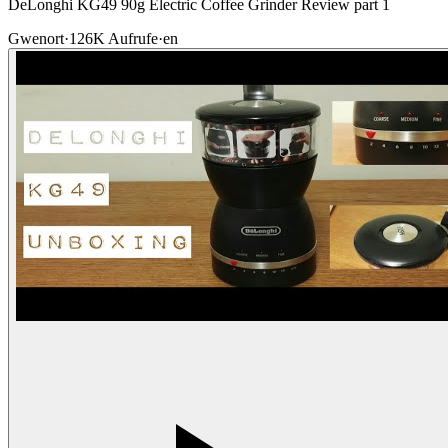
DeLonghi KG49 90g Electric Coffee Grinder Review part 1
Gwenort
·
126K
Aufrufe
·
en