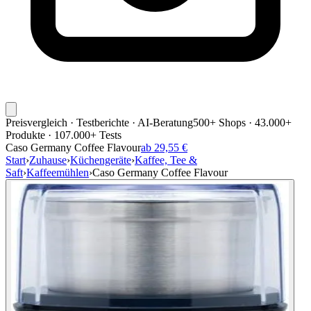
Preisvergleich · Testberichte · AI-Beratung
500+ Shops · 43.000+
Produkte · 107.000+ Tests
Caso Germany Coffee Flavour
ab 29,55 €
Start
›
Zuhause
›
Küchengeräte
›
Kaffee, Tee &
Saft
›
Kaffeemühlen
›
Caso Germany Coffee Flavour