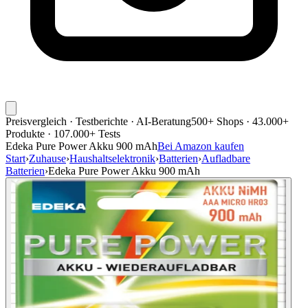
Preisvergleich · Testberichte · AI-Beratung
500+ Shops · 43.000+
Produkte · 107.000+ Tests
Edeka Pure Power Akku 900 mAh
Bei Amazon kaufen
Start
›
Zuhause
›
Haushaltselektronik
›
Batterien
›
Aufladbare
Batterien
›
Edeka Pure Power Akku 900 mAh