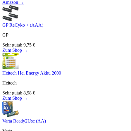
Amazon →
GP ReCyko + (AAA)
GP
Sehr gut
ab
9,75
€
Zum Shop →
Heitech Hei Energy Akku 2000
Heitech
Sehr gut
ab
8,98
€
Zum Shop →
Varta Ready2Use (AA)
Varta