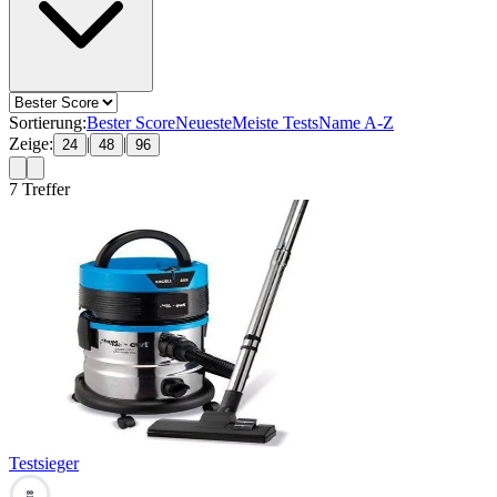
Sortierung:
Bester Score
Neueste
Meiste Tests
Name A-Z
Zeige:
|
|
24
48
96
7
Treffer
Testsieger
81