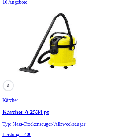
10 Angebote
60
Kärcher
Kärcher A 2534 pt
Typ
:
Nass-Trockensauger/ Allzwecksauger
Leistung
:
1400