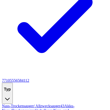
7
7
10
5
5
5
6
5
8
4
11
2
Typ
Nass-Trockensauger/ Allzwecksauger
43
Akku-