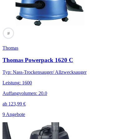
75
Thomas
Thomas Powerpack 1620 C
Typ
:
Nass-Trockensauger/ Allzwecksauger
Leistung
:
1600
Auffangvolumen
:
20.0
ab
123,99
€
9 Angebote