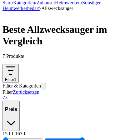
Start
›
Kategorien
›
Zuhause
›
Heimwerken
›
Sonstiger
Heimwerkerbedarf
›
Allzwecksauger
Beste Allzwecksauger im
Vergleich
7
Produkte
Filter
1
Filter & Kategorien
Filter
Zurücksetzen
7
×
Preis
15
€
1.163
€