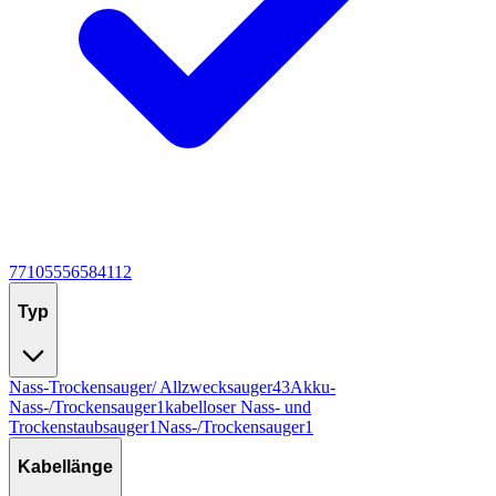
7
7
10
5
5
5
6
5
8
4
11
2
Typ
Nass-Trockensauger/ Allzwecksauger
43
Akku-
Nass-/Trockensauger
1
kabelloser Nass- und
Trockenstaubsauger
1
Nass-/Trockensauger
1
Kabellänge