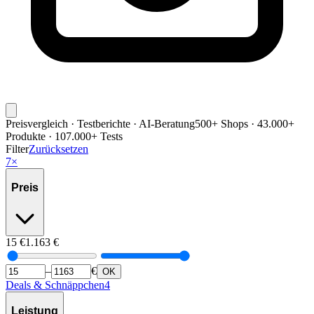
Preisvergleich · Testberichte · AI-Beratung
500+ Shops · 43.000+
Produkte · 107.000+ Tests
Filter
Zurücksetzen
7
×
Preis
15
€
1.163
€
–
€
OK
Deals & Schnäppchen
4
Leistung