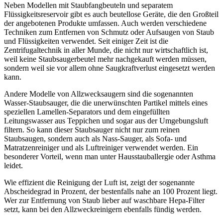
Neben Modellen mit Staubfangbeuteln und separatem
Flüssigkeitsreservoir gibt es auch beutellose Geräte, die den Großteil
der angebotenen Produkte umfassen. Auch werden verschiedene
Techniken zum Entfernen von Schmutz oder Aufsaugen von Staub
und Flüssigkeiten verwendet. Seit einiger Zeit ist die
Zentrifugaltechnik in aller Munde, die nicht nur wirtschaftlich ist,
weil keine Staubsaugerbeutel mehr nachgekauft werden müssen,
sondern weil sie vor allem ohne Saugkraftverlust eingesetzt werden
kann.
Andere Modelle von Allzwecksaugern sind die sogenannten
Wasser-Staubsauger, die die unerwünschten Partikel mittels eines
speziellen Lamellen-Separators und dem eingefüllten
Leitungswasser aus Teppichen und sogar aus der Umgebungsluft
filtern. So kann dieser Staubsauger nicht nur zum reinen
Staubsaugen, sondern auch als Nass-Sauger, als Sofa- und
Matratzenreiniger und als Luftreiniger verwendet werden. Ein
besonderer Vorteil, wenn man unter Hausstauballergie oder Asthma
leidet.
Wie effizient die Reinigung der Luft ist, zeigt der sogenannte
Abscheidegrad in Prozent, der bestenfalls nahe an 100 Prozent liegt.
Wer zur Entfernung von Staub lieber auf waschbare Hepa-Filter
setzt, kann bei den Allzweckreinigern ebenfalls fündig werden.