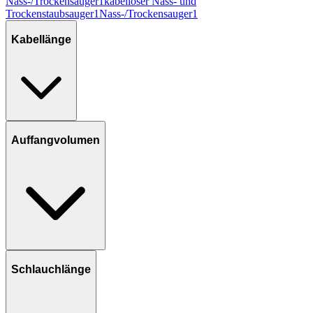
Nass-/Trockensauger
1
kabelloser Nass- und
Trockenstaubsauger
1
Nass-/Trockensauger
1
Kabellänge
Auffangvolumen
Schlauchlänge