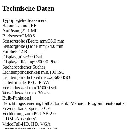
Technische Daten
Typ
Spiegelreflexkamera
Bajonett
Canon EF
Auflösung
21.1
MP
Bildsensor
CMOS
Sensorgröße (Breite mm)
36.0
mm
Sensorgröße (Höhe mm)
24.0
mm
Farbtiefe
42
Bit
Displaygröße
3.00
Zoll
Displayauflösung
920000
Pixel
Sucher
optischer Sucher
Lichtempfindlichkeit min.
100
ISO
Lichtempfindlichkeit max.
25600
ISO
Dateiformate
JPEG, RAW
Verschlusszeit min.
1/8000
sek
Verschlusszeit max.
30
sek
Bulb-Funktion
1
Belichtungssteuerung
Halbautomatik, Manuell, Programmautomatik
Erweiterbarer Speicher
CF
Verbindung zum PC
USB 2.0
HDMI-Anschluss
1
Video
Full-HD, HD, VGA