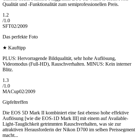
Qualität und -Funktionalität zum semiprofessionellen Preis.
1.2
/
1.0
SFT
02/2009
Das perfekte Foto
★
Kauftipp
PLUS: Hervorragende Bildqualität, sehr hohe Auflösung,
Videomodus (Full-HD), Rauschverhalten. MINUS: Kein interner
Blitz.
1.3
/
1.0
MACup
02/2009
Gipfeltreffen
Die EOS 5D Mark II kombiniert eine fast ebenso hohe effektive
Auflösung [wie die EOS-1D Mark III] mit einem auf Available-
Light-Tauglichkeit getrimmten Rauschverhalten, was sie zur
attraktiven Herausforderin der Nikon D700 im selben Preissegment
macht...