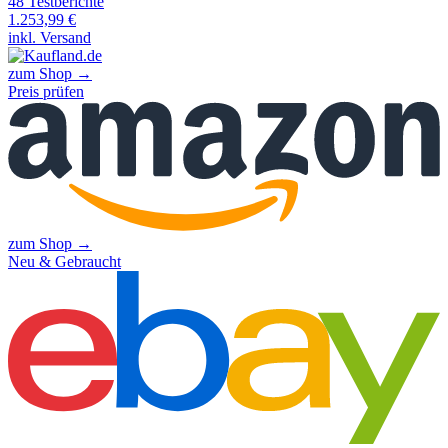
48
Testberichte
1.253,99
€
inkl. Versand
zum Shop →
Preis prüfen
zum Shop →
Neu & Gebraucht