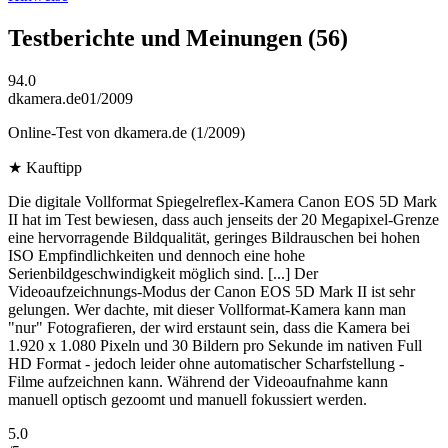
Testberichte und Meinungen
(56)
94.0
dkamera.de
01/2009
Online-Test von dkamera.de (1/2009)
★
Kauftipp
Die digitale Vollformat Spiegelreflex-Kamera Canon EOS 5D Mark
II hat im Test bewiesen, dass auch jenseits der 20 Megapixel-Grenze
eine hervorragende Bildqualität, geringes Bildrauschen bei hohen
ISO Empfindlichkeiten und dennoch eine hohe
Serienbildgeschwindigkeit möglich sind. [...] Der
Videoaufzeichnungs-Modus der Canon EOS 5D Mark II ist sehr
gelungen. Wer dachte, mit dieser Vollformat-Kamera kann man
"nur" Fotografieren, der wird erstaunt sein, dass die Kamera bei
1.920 x 1.080 Pixeln und 30 Bildern pro Sekunde im nativen Full
HD Format - jedoch leider ohne automatischer Scharfstellung -
Filme aufzeichnen kann. Während der Videoaufnahme kann
manuell optisch gezoomt und manuell fokussiert werden.
5.0