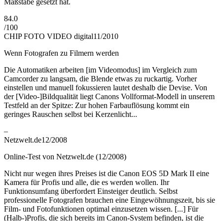
Maßstäbe gesetzt hat.
84.0
/
100
CHIP FOTO VIDEO digital
11/2010
Wenn Fotografen zu Filmern werden
Die Automatiken arbeiten [im Videomodus] im Vergleich zum
Camcorder zu langsam, die Blende etwas zu ruckartig. Vorher
einstellen und manuell fokussieren lautet deshalb die Devise. Von
der [Video-]Bildqualität liegt Canons Vollformat-Modell in unserem
Testfeld an der Spitze: Zur hohen Farbauflösung kommt ein
geringes Rauschen selbst bei Kerzenlicht...
–
Netzwelt.de
12/2008
Online-Test von Netzwelt.de (12/2008)
Nicht nur wegen ihres Preises ist die Canon EOS 5D Mark II eine
Kamera für Profis und alle, die es werden wollen. Ihr
Funktionsumfang überfordert Einsteiger deutlich. Selbst
professionelle Fotografen brauchen eine Eingewöhnungszeit, bis sie
Film- und Fotofunktionen optimal einzusetzen wissen. [...] Für
(Halb-)Profis, die sich bereits im Canon-System befinden, ist die