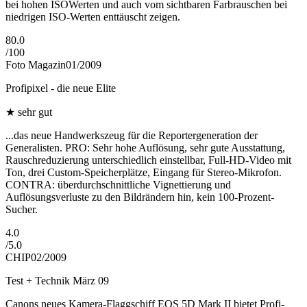
bei hohen ISOWerten und auch vom sichtbaren Farbrauschen bei
niedrigen ISO-Werten enttäuscht zeigen.
80.0
/
100
Foto Magazin
01/2009
Profipixel - die neue Elite
★
sehr gut
...das neue Handwerkszeug für die Reportergeneration der
Generalisten. PRO: Sehr hohe Auflösung, sehr gute Ausstattung,
Rauschreduzierung unterschiedlich einstellbar, Full-HD-Video mit
Ton, drei Custom-Speicherplätze, Eingang für Stereo-Mikrofon.
CONTRA: überdurchschnittliche Vignettierung und
Auflösungsverluste zu den Bildrändern hin, kein 100-Prozent-
Sucher.
4.0
/
5.0
CHIP
02/2009
Test + Technik März 09
Canons neues Kamera-Flaggschiff EOS 5D Mark II bietet Profi-