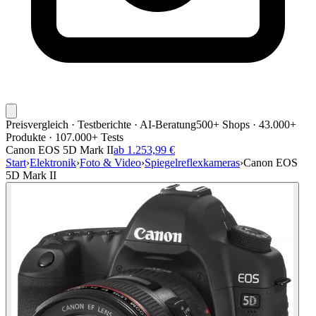
Preisvergleich · Testberichte · AI-Beratung
500+ Shops · 43.000+
Produkte · 107.000+ Tests
Canon EOS 5D Mark II
ab 1.253,99 €
Start
›
Elektronik
›
Foto & Video
›
Spiegelreflexkameras
›
Canon EOS
5D Mark II