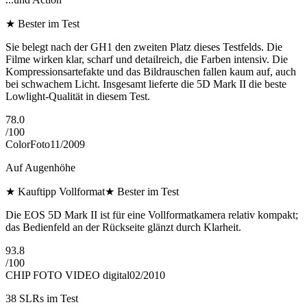
★
Bester im Test
Sie belegt nach der GH1 den zweiten Platz dieses Testfelds. Die
Filme wirken klar, scharf und detailreich, die Farben intensiv. Die
Kompressionsartefakte und das Bildrauschen fallen kaum auf, auch
bei schwachem Licht. Insgesamt lieferte die 5D Mark II die beste
Lowlight-Qualität in diesem Test.
78.0
/
100
ColorFoto
11/2009
Auf Augenhöhe
★
Kauftipp Vollformat
★
Bester im Test
Die EOS 5D Mark II ist für eine Vollformatkamera relativ kompakt;
das Bedienfeld an der Rückseite glänzt durch Klarheit.
93.8
/
100
CHIP FOTO VIDEO digital
02/2010
38 SLRs im Test