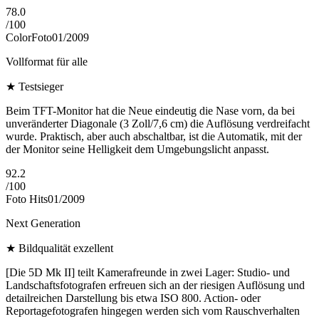
78.0
/
100
ColorFoto
01/2009
Vollformat für alle
★
Testsieger
Beim TFT-Monitor hat die Neue eindeutig die Nase vorn, da bei
unveränderter Diagonale (3 Zoll/7,6 cm) die Auflösung verdreifacht
wurde. Praktisch, aber auch abschaltbar, ist die Automatik, mit der
der Monitor seine Helligkeit dem Umgebungslicht anpasst.
92.2
/
100
Foto Hits
01/2009
Next Generation
★
Bildqualität exzellent
[Die 5D Mk II] teilt Kamerafreunde in zwei Lager: Studio- und
Landschaftsfotografen erfreuen sich an der riesigen Auflösung und
detailreichen Darstellung bis etwa ISO 800. Action- oder
Reportagefotografen hingegen werden sich vom Rauschverhalten