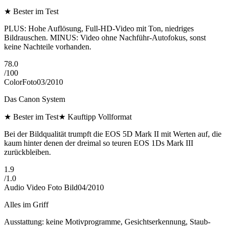
★
Bester im Test
PLUS: Hohe Auflösung, Full-HD-Video mit Ton, niedriges
Bildrauschen. MINUS: Video ohne Nachführ-Autofokus, sonst
keine Nachteile vorhanden.
78.0
/
100
ColorFoto
03/2010
Das Canon System
★
Bester im Test
★
Kauftipp Vollformat
Bei der Bildqualität trumpft die EOS 5D Mark II mit Werten auf, die
kaum hinter denen der dreimal so teuren EOS 1Ds Mark III
zurückbleiben.
1.9
/
1.0
Audio Video Foto Bild
04/2010
Alles im Griff
Ausstattung: keine Motivprogramme, Gesichtserkennung, Staub-