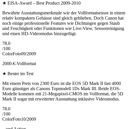
★
EISA-Award – Best Product 2009-2010
Bewährte Ausstattungsmerkmale wie der Vollformatsensor in einem
relativ kompakten Gehäuse sind gleich geblieben. Doch Canon hat
noch einige professionelle Features wie Dichtungen gegen Staub
und Feuchtigkeit oder Funktionen wie Live-View, Sensorreinigung
und einen HD-Videomodus hinzugefügt.
78.0
/
100
ColorFoto
09/2009
2000-€-Vollformat
★
Bester im Test
Mit einem Preis von 2300 Euro ist die EOS 5D Mark II fast 4000
Euro günstiger als Canons Topmodell 1Ds Mark III. Beide EOS-
Modelle kommen mit 21-Megapixel-CMOS im Vollformat, die 5D
Mark II sogar mit erweiterter Ausstattung inklusive Videomodus.
78.0
/
100
ColorFoto
10/2009
...und Action