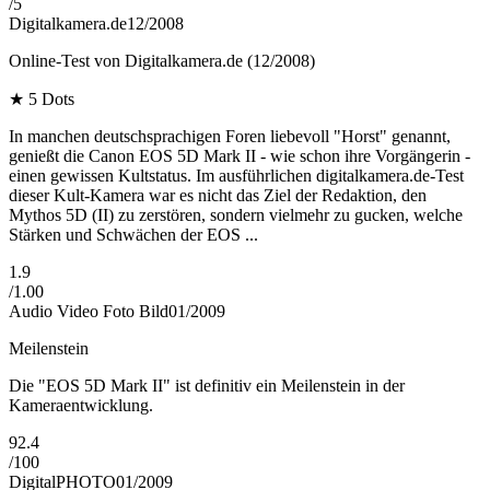
/
5
Digitalkamera.de
12/2008
Online-Test von Digitalkamera.de (12/2008)
★
5 Dots
In manchen deutschsprachigen Foren liebevoll "Horst" genannt,
genießt die Canon EOS 5D Mark II - wie schon ihre Vorgängerin -
einen gewissen Kultstatus. Im ausführlichen digitalkamera.de-Test
dieser Kult-Kamera war es nicht das Ziel der Redaktion, den
Mythos 5D (II) zu zerstören, sondern vielmehr zu gucken, welche
Stärken und Schwächen der EOS ...
1.9
/
1.00
Audio Video Foto Bild
01/2009
Meilenstein
Die "EOS 5D Mark II" ist definitiv ein Meilenstein in der
Kameraentwicklung.
92.4
/
100
DigitalPHOTO
01/2009