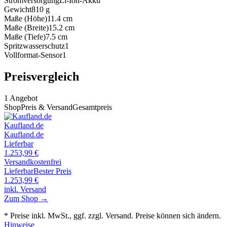
Stromversorgung
Li-Ion-Akku
Gewicht
810
g
Maße (Höhe)
11.4
cm
Maße (Breite)
15.2
cm
Maße (Tiefe)
7.5
cm
Spritzwasserschutz
1
Vollformat-Sensor
1
Preisvergleich
1
Angebot
Shop
Preis & Versand
Gesamtpreis
Kaufland.de
Kaufland.de
Lieferbar
1.253,99
€
Versandkostenfrei
Lieferbar
Bester Preis
1.253,99
€
inkl. Versand
Zum Shop →
* Preise inkl. MwSt., ggf. zzgl. Versand. Preise können sich ändern.
Hinweise