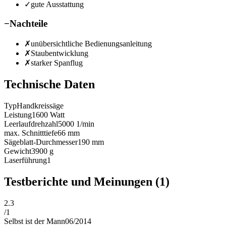
✓
gute Ausstattung
−
Nachteile
✗
unübersichtliche Bedienungsanleitung
✗
Staubentwicklung
✗
starker Spanflug
Technische Daten
Typ
Handkreissäge
Leistung
1600
Watt
Leerlaufdrehzahl
5000
1/min
max. Schnitttiefe
66
mm
Sägeblatt-Durchmesser
190
mm
Gewicht
3900
g
Laserführung
1
Testberichte und Meinungen
(1)
2.3
/
1
Selbst ist der Mann
06/2014