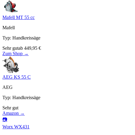
Mafell MT 55 cc
Mafell
Typ
:
Handkreissäge
Sehr gut
ab
449,95
€
Zum Shop →
AEG KS 55 C
AEG
Typ
:
Handkreissäge
Sehr gut
Amazon →
📷
Worx WX431