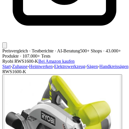
Preisvergleich · Testberichte · AI-Beratung
500+ Shops · 43.000+
Produkte · 107.000+ Tests
Ryobi RWS1600-K
Bei Amazon kaufen
Start
›
Zuhause
›
Heimwerken
›
Elektrowerkzeug
›
Sägen
›
Handkreissägen
RWS1600-K