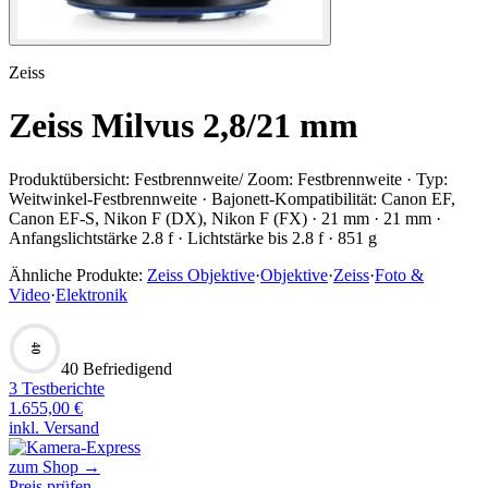
Zeiss
Zeiss Milvus 2,8/21 mm
Produktübersicht:
Festbrennweite/ Zoom: Festbrennweite · Typ:
Weitwinkel-Festbrennweite · Bajonett-Kompatibilität: Canon EF,
Canon EF-S, Nikon F (DX), Nikon F (FX) · 21 mm · 21 mm ·
Anfangslichtstärke 2.8 f · Lichtstärke bis 2.8 f · 851 g
Ähnliche Produkte:
Zeiss Objektive
·
Objektive
·
Zeiss
·
Foto &
Video
·
Elektronik
40
40 Befriedigend
3
Testberichte
1.655,00
€
inkl. Versand
zum Shop →
Preis prüfen