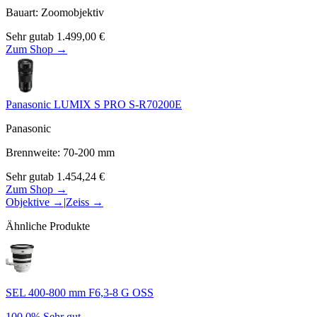
Bauart
:
Zoomobjektiv
Sehr gut
ab
1.499,00
€
Zum Shop →
Panasonic LUMIX S PRO S-R70200E
Panasonic
Brennweite
:
70-200
mm
Sehr gut
ab
1.454,24
€
Zum Shop →
Objektive
→
|
Zeiss
→
Ähnliche Produkte
SEL 400-800 mm F6,3-8 G OSS
100.0%
Sehr gut