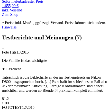
Sofort lieferbar
Bester Preis
1.655,00
€
inkl. Versand
Zum Shop →
* Preise inkl. MwSt., ggf. zzgl. Versand. Preise können sich ändern.
Hinweise
Testberichte und Meinungen
(7)
–
Foto Hits
11/2015
Die Familie ist das wichtigste
★
Exzellent
Tatsächlich ist die Bildschärfe an der im Test eingesetzten Nikon
D800 ausgesprochen hoch. […] Es schafft im schlechtesten Fall also
4/5 der maximalen Auflösung. Farbige Kontrastkanten sind nahezu
unsichtbar und werden ab Blende f4 praktisch komplett eliminiert.
81.2
/
100
FOTOTEST
12/2015