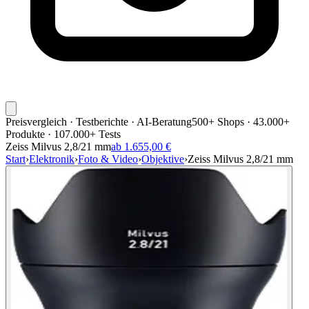
Preisvergleich · Testberichte · AI-Beratung
500+ Shops · 43.000+
Produkte · 107.000+ Tests
Zeiss Milvus 2,8/21 mm
ab 1.655,00 €
Start
›
Elektronik
›
Foto & Video
›
Objektive
›
Zeiss Milvus 2,8/21 mm