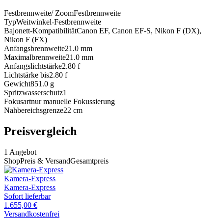
Festbrennweite/ Zoom
Festbrennweite
Typ
Weitwinkel-Festbrennweite
Bajonett-Kompatibilität
Canon EF, Canon EF-S, Nikon F (DX),
Nikon F (FX)
Anfangsbrennweite
21.0
mm
Maximalbrennweite
21.0
mm
Anfangslichtstärke
2.80
f
Lichtstärke bis
2.80
f
Gewicht
851.0
g
Spritzwasserschutz
1
Fokusart
nur manuelle Fokussierung
Nahbereichsgrenze
22
cm
Preisvergleich
1
Angebot
Shop
Preis & Versand
Gesamtpreis
Kamera-Express
Kamera-Express
Sofort lieferbar
1.655,00
€
Versandkostenfrei