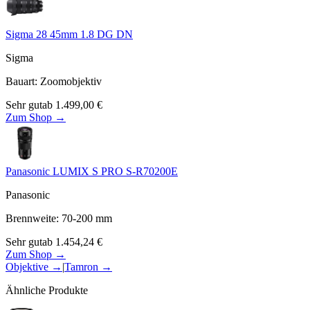
Sigma 28 45mm 1.8 DG DN
Sigma
Bauart
:
Zoomobjektiv
Sehr gut
ab
1.499,00
€
Zum Shop →
Panasonic LUMIX S PRO S-R70200E
Panasonic
Brennweite
:
70-200
mm
Sehr gut
ab
1.454,24
€
Zum Shop →
Objektive
→
|
Tamron
→
Ähnliche Produkte