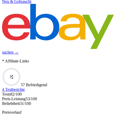
Neu & Gebraucht
suchen →
* Affiliate-Links
57
57 Befriedigend
4
Testberichte
Tests
82
/100
Preis-Leistung
53
/100
Beliebtheit
31
/100
Preisverlauf