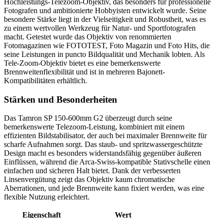
Hochleistungs-Telezoom-Objektiv, das besonders für professionelle
Fotografen und ambitionierte Hobbyisten entwickelt wurde. Seine
besondere Stärke liegt in der Vielseitigkeit und Robustheit, was es
zu einem wertvollen Werkzeug für Natur- und Sportfotografen
macht. Getestet wurde das Objektiv von renommierten
Fotomagazinen wie FOTOTEST, Foto Magazin und Foto Hits, die
seine Leistungen in puncto Bildqualität und Mechanik lobten. Als
Tele-Zoom-Objektiv bietet es eine bemerkenswerte
Brennweitenflexibilität und ist in mehreren Bajonett-
Kompatibilitäten erhältlich.
Stärken und Besonderheiten
Das Tamron SP 150-600mm G2 überzeugt durch seine
bemerkenswerte Telezoom-Leistung, kombiniert mit einem
effizienten Bildstabilisator, der auch bei maximaler Brennweite für
scharfe Aufnahmen sorgt. Das staub- und spritzwassergeschützte
Design macht es besonders widerstandsfähig gegenüber äußeren
Einflüssen, während die Arca-Swiss-kompatible Stativschelle einen
einfachen und sicheren Halt bietet. Dank der verbesserten
Linsenvergütung zeigt das Objektiv kaum chromatische
Aberrationen, und jede Brennweite kann fixiert werden, was eine
flexible Nutzung erleichtert.
Eigenschaft
Wert