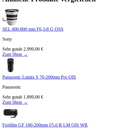
SEL 400-800 mm F6,3-8 G OSS
Sony
Sehr gut
ab
2.999,00
€
Zum Shop →
Panasonic Lumix S 70-200mm Pro OIS
Panasonic
Sehr gut
ab
1.899,00
€
Zum Shop →
Fujifilm GF 100-200mm f/5.6 R LM OIS WR