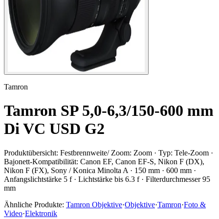
Tamron
Tamron SP 5,0-6,3/150-600 mm
Di VC USD G2
Produktübersicht:
Festbrennweite/ Zoom: Zoom · Typ: Tele-Zoom ·
Bajonett-Kompatibilität: Canon EF, Canon EF-S, Nikon F (DX),
Nikon F (FX), Sony / Konica Minolta A · 150 mm · 600 mm ·
Anfangslichtstärke 5 f · Lichtstärke bis 6.3 f · Filterdurchmesser 95
mm
Ähnliche Produkte:
Tamron Objektive
·
Objektive
·
Tamron
·
Foto &
Video
·
Elektronik