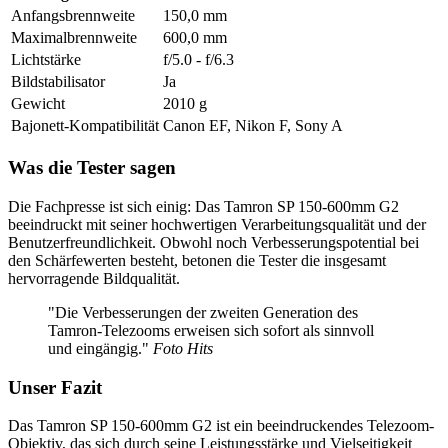
Anfangsbrennweite
150,0 mm
Maximalbrennweite
600,0 mm
Lichtstärke
f/5.0 - f/6.3
Bildstabilisator
Ja
Gewicht
2010 g
Bajonett-Kompatibilität
Canon EF, Nikon F, Sony A
Was die Tester sagen
Die Fachpresse ist sich einig: Das Tamron SP 150-600mm G2
beeindruckt mit seiner hochwertigen Verarbeitungsqualität und der
Benutzerfreundlichkeit. Obwohl noch Verbesserungspotential bei
den Schärfewerten besteht, betonen die Tester die insgesamt
hervorragende Bildqualität.
"Die Verbesserungen der zweiten Generation des
Tamron-Telezooms erweisen sich sofort als sinnvoll
und eingängig."
Foto Hits
Unser Fazit
Das Tamron SP 150-600mm G2 ist ein beeindruckendes Telezoom-
Objektiv, das sich durch seine Leistungsstärke und Vielseitigkeit