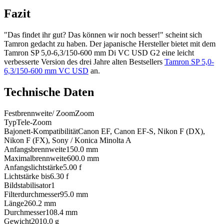
Fazit
"Das findet ihr gut? Das können wir noch besser!" scheint sich
Tamron gedacht zu haben. Der japanische Hersteller bietet mit dem
Tamron SP 5,0-6,3/150-600 mm Di VC USD G2 eine leicht
verbesserte Version des drei Jahre alten Bestsellers
Tamron SP 5,0-
6,3/150-600 mm VC USD
an.
Technische Daten
Festbrennweite/ Zoom
Zoom
Typ
Tele-Zoom
Bajonett-Kompatibilität
Canon EF, Canon EF-S, Nikon F (DX),
Nikon F (FX), Sony / Konica Minolta A
Anfangsbrennweite
150.0
mm
Maximalbrennweite
600.0
mm
Anfangslichtstärke
5.00
f
Lichtstärke bis
6.30
f
Bildstabilisator
1
Filterdurchmesser
95.0
mm
Länge
260.2
mm
Durchmesser
108.4
mm
Gewicht
2010.0
g