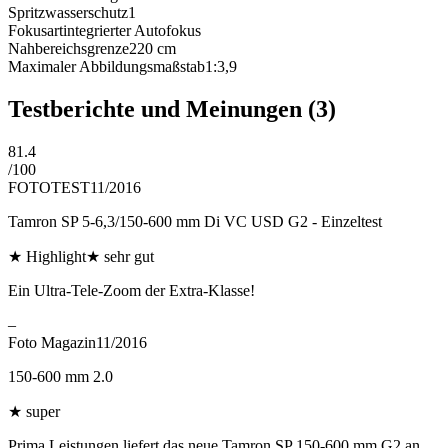
Spritzwasserschutz
1
Fokusart
integrierter Autofokus
Nahbereichsgrenze
220
cm
Maximaler Abbildungsmaßstab
1:3,9
Testberichte und Meinungen
(3)
81.4
/
100
FOTOTEST
11/2016
Tamron SP 5-6,3/150-600 mm Di VC USD G2 - Einzeltest
★
Highlight
★
sehr gut
Ein Ultra-Tele-Zoom der Extra-Klasse!
–
Foto Magazin
11/2016
150-600 mm 2.0
★
super
Prima Leistungen liefert das neue Tamron SP 150-600 mm G2 an