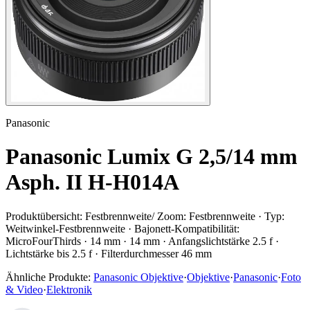
Panasonic
Panasonic Lumix G 2,5/14 mm
Asph. II H-H014A
Produktübersicht:
Festbrennweite/ Zoom: Festbrennweite · Typ:
Weitwinkel-Festbrennweite · Bajonett-Kompatibilität:
MicroFourThirds · 14 mm · 14 mm · Anfangslichtstärke 2.5 f ·
Lichtstärke bis 2.5 f · Filterdurchmesser 46 mm
Ähnliche Produkte:
Panasonic Objektive
·
Objektive
·
Panasonic
·
Foto
& Video
·
Elektronik