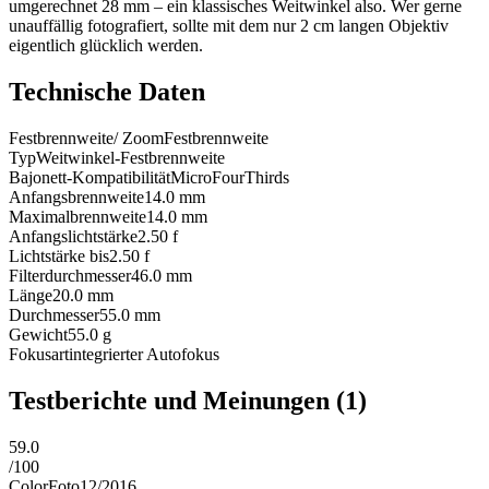
umgerechnet 28 mm – ein klassisches Weitwinkel also. Wer gerne
unauffällig fotografiert, sollte mit dem nur 2 cm langen Objektiv
eigentlich glücklich werden.
Technische Daten
Festbrennweite/ Zoom
Festbrennweite
Typ
Weitwinkel-Festbrennweite
Bajonett-Kompatibilität
MicroFourThirds
Anfangsbrennweite
14.0
mm
Maximalbrennweite
14.0
mm
Anfangslichtstärke
2.50
f
Lichtstärke bis
2.50
f
Filterdurchmesser
46.0
mm
Länge
20.0
mm
Durchmesser
55.0
mm
Gewicht
55.0
g
Fokusart
integrierter Autofokus
Testberichte und Meinungen
(1)
59.0
/
100
ColorFoto
12/2016