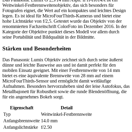
Weitwinkel-Festbrennweitenobjektiv, das sich besonders für
Fotografen eignet, die Wert auf ein kompaktes und leichtes Design
legen. Es ist ideal für MicroFourThirds-Kameras und bietet eine
hohe Lichtstärke von f/2,5. Getestet wurde das Objektiv von der
renommierten Fachzeitschrift ColorFoto im Dezember 2016. In der
Kategorie der Objektive punktet dieses Modell vor allem durch
seine Portabilität und Bildqualität in der Bildmitte.
Stärken und Besonderheiten
Das Panasonic Lumix Objektiv zeichnet sich durch seine äußerst
dünne und leichte Bauweise aus und ist damit perfekt für den
mobilen Einsatz geeignet. Mit einer Festbrennweite von 14 mm
bietet es eine äquivalente Brennweite von 28 mm auf einem
MicroFourThirds-Sensor und ermöglicht damit weitläufige
Aufnahmen. Besonders hervorzuheben sind der leise Autofokus, das
Metallbajonett für Robustheit sowie die runde Blendenöffnung, die
für ein angenehmes Bokeh sorgt.
Eigenschaft
Detail
Typ
Weitwinkel-Festbrennweite
Anfangsbrennweite
14.0 mm
Anfangslichtstärke
f/2.50