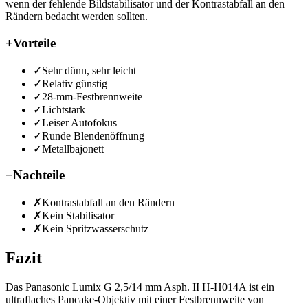
wenn der fehlende Bildstabilisator und der Kontrastabfall an den
Rändern bedacht werden sollten.
+
Vorteile
✓
Sehr dünn, sehr leicht
✓
Relativ günstig
✓
28-mm-Festbrennweite
✓
Lichtstark
✓
Leiser Autofokus
✓
Runde Blendenöffnung
✓
Metallbajonett
−
Nachteile
✗
Kontrastabfall an den Rändern
✗
Kein Stabilisator
✗
Kein Spritzwasserschutz
Fazit
Das Panasonic Lumix G 2,5/14 mm Asph. II H-H014A ist ein
ultraflaches Pancake-Objektiv mit einer Festbrennweite von