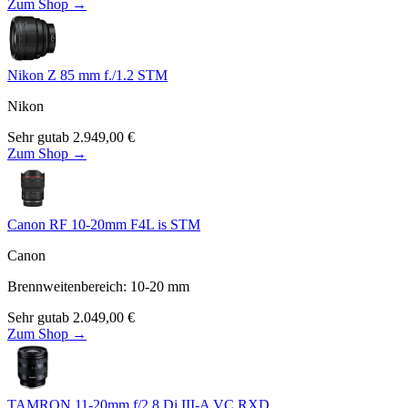
Zum Shop →
Nikon Z 85 mm f./1.2 STM
Nikon
Sehr gut
ab
2.949,00
€
Zum Shop →
Canon RF 10-20mm F4L is STM
Canon
Brennweitenbereich
:
10-20
mm
Sehr gut
ab
2.049,00
€
Zum Shop →
TAMRON 11-20mm f/2.8 Di III-A VC RXD