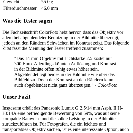
Gewicht
55.0 g
Filterdurchmesser
46.0 mm
Was die Tester sagen
Die Fachzeitschrift ColorFoto hebt hervor, dass das Objektiv vor
allem bei abgeblendeter Benutzung in der Bildmitte überzeugt,
jedoch an den Rändern Schwächen im Kontrast zeigt. Das folgende
Zitat fasst die Meinung der Tester treffend zusammen:
"Das 14-mm-Objektiv mit Lichtstärke 2,5 kostet nur
300 Euro. Allerdings könnten Auflösung und Kontrast
in der Bildmitte offen ruhig etwas höher sein.
Abgeblendet legt beides in der Bildmitte wie über das
Bildfeld zu. Doch der Kontrast an den Rändern kann
auch abgeblendet nicht ganz überzeugen."
- ColorFoto
Unser Fazit
Insgesamt erhält das Panasonic Lumix G 2,5/14 mm Asph. II H-
H014A eine befriedigende Bewertung von 59%, was auf seine
kompakte Bauweise und die solide Leistung in der Bildmitte
zurückzuführen ist. Für Fotografen, die ein leichtes und
transportables Objektiv suchen, ist es eine interessante Option, auch