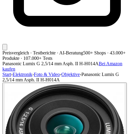
Preisvergleich · Testberichte · AI-Beratung
500+ Shops · 43.000+
Produkte · 107.000+ Tests
Panasonic Lumix G 2,5/14 mm Asph. II H-H014A
Bei Amazon
kaufen
Start
›
Elektronik
›
Foto & Video
›
Objektive
›
Panasonic Lumix G
2,5/14 mm Asph. II H-H014A