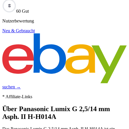
60
60 Gut
Nutzerbewertung
Neu & Gebraucht
suchen →
* Affiliate-Links
Über
Panasonic Lumix G 2,5/14 mm
Asph. II H-H014A
Das Panasonic Lumix G 2,5/14 mm Asph. II H-H014A ist ein