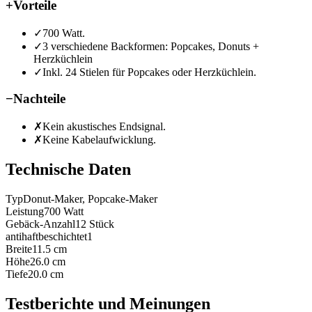
+
Vorteile
✓
700 Watt.
✓
3 verschiedene Backformen: Popcakes, Donuts +
Herzküchlein
✓
Inkl. 24 Stielen für Popcakes oder Herzküchlein.
−
Nachteile
✗
Kein akustisches Endsignal.
✗
Keine Kabelaufwicklung.
Technische Daten
Typ
Donut-Maker, Popcake-Maker
Leistung
700
Watt
Gebäck-Anzahl
12
Stück
antihaftbeschichtet
1
Breite
11.5
cm
Höhe
26.0
cm
Tiefe
20.0
cm
Testberichte und Meinungen