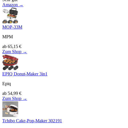
Amazon →
MOP-33M
MPM
ab
65,15
€
Zum Shop →
EPIQ Donut-Maker 3in1
Epiq
ab
54,99
€
Zum Shop →
Tchibo Cake-Pop-Maker 302191