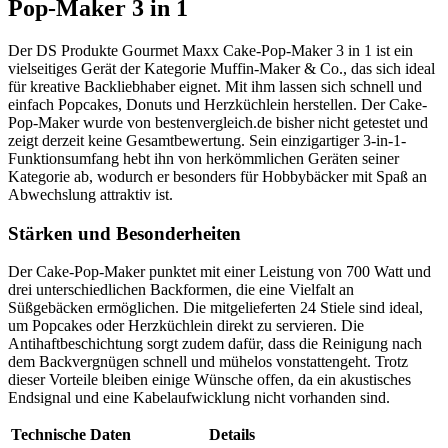
Pop-Maker 3 in 1
Der DS Produkte Gourmet Maxx Cake-Pop-Maker 3 in 1 ist ein
vielseitiges Gerät der Kategorie Muffin-Maker & Co., das sich ideal
für kreative Backliebhaber eignet. Mit ihm lassen sich schnell und
einfach Popcakes, Donuts und Herzküchlein herstellen. Der Cake-
Pop-Maker wurde von bestenvergleich.de bisher nicht getestet und
zeigt derzeit keine Gesamtbewertung. Sein einzigartiger 3-in-1-
Funktionsumfang hebt ihn von herkömmlichen Geräten seiner
Kategorie ab, wodurch er besonders für Hobbybäcker mit Spaß an
Abwechslung attraktiv ist.
Stärken und Besonderheiten
Der Cake-Pop-Maker punktet mit einer Leistung von 700 Watt und
drei unterschiedlichen Backformen, die eine Vielfalt an
Süßgebäcken ermöglichen. Die mitgelieferten 24 Stiele sind ideal,
um Popcakes oder Herzküchlein direkt zu servieren. Die
Antihaftbeschichtung sorgt zudem dafür, dass die Reinigung nach
dem Backvergnügen schnell und mühelos vonstattengeht. Trotz
dieser Vorteile bleiben einige Wünsche offen, da ein akustisches
Endsignal und eine Kabelaufwicklung nicht vorhanden sind.
Technische Daten
Details