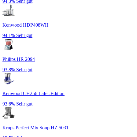
94.3%
Sehr gut
Kenwood HDP408WH
94.1%
Sehr gut
Philips HR 2094
93.8%
Sehr gut
Kenwood CH256 Lafer-Edition
93.6%
Sehr gut
Krups Perfect Mix Soup HZ 5031