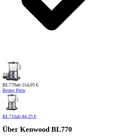
BL770
ab
114,95 €
Bester Preis
BL710
ab
84,25 €
Über
Kenwood BL770