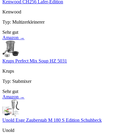
Kenwood CH256 Lafer-Edition
Kenwood
Typ
:
Multizerkleinerer
Sehr gut
Amazon →
Krups Perfect Mix Soup HZ 5031
Krups
Typ
:
Stabmixer
Sehr gut
Amazon →
Unold Esge Zauberstab M 180 S Edition Schuhbeck
Unold