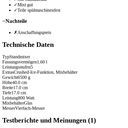
✓
Mixt gut
✓
Teile spülmaschinenfest
−
Nachteile
✗
Anschaffungspreis
Technische Daten
Typ
Standmixer
Fassungsvermögen
1.60
l
Leistungsstufen
5
Extras
Crushed-Ice-Funktion, Mixbehälter
Gewicht
6500
g
Höhe
40.0
cm
Breite
17.0
cm
Tiefe
17.0
cm
Leistung
800
Watt
Mixbehälter
Glas
Messer
Vierfach-Messer
Testberichte und Meinungen
(1)