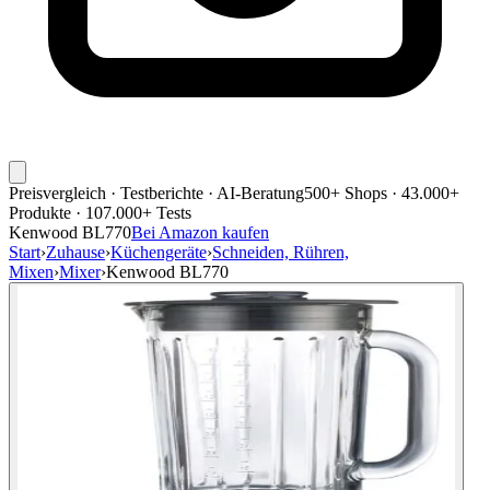
Preisvergleich · Testberichte · AI-Beratung
500+ Shops · 43.000+
Produkte · 107.000+ Tests
Kenwood BL770
Bei Amazon kaufen
Start
›
Zuhause
›
Küchengeräte
›
Schneiden, Rühren,
Mixen
›
Mixer
›
Kenwood BL770