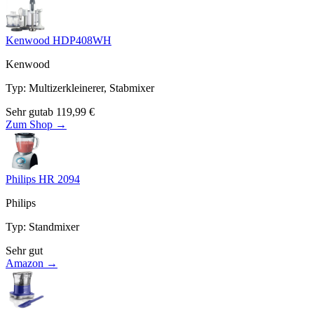
Kenwood HDP408WH
Kenwood
Typ
:
Multizerkleinerer, Stabmixer
Sehr gut
ab
119,99
€
Zum Shop →
Philips HR 2094
Philips
Typ
:
Standmixer
Sehr gut
Amazon →