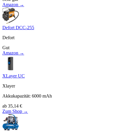
Amazon →
Defort DCC-255
Defort
Gut
Amazon →
XLayer UC
Xlayer
Akkukapazität
:
6000
mAh
ab
35,14
€
Zum Shop →