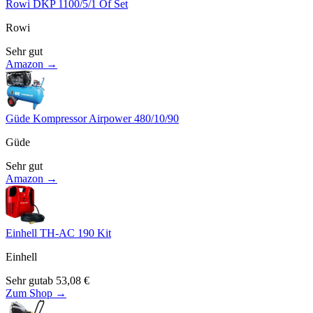
Rowi DKP 1100/5/1 Of Set
Rowi
Sehr gut
Amazon →
Güde Kompressor Airpower 480/10/90
Güde
Sehr gut
Amazon →
Einhell TH-AC 190 Kit
Einhell
Sehr gut
ab
53,08
€
Zum Shop →