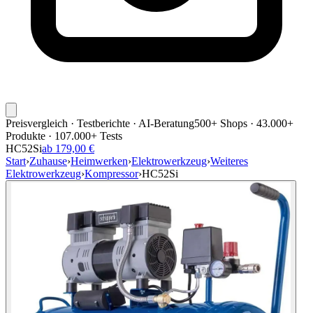
Preisvergleich · Testberichte · AI-Beratung
500+ Shops · 43.000+
Produkte · 107.000+ Tests
HC52Si
ab 179,00 €
Start
›
Zuhause
›
Heimwerken
›
Elektrowerkzeug
›
Weiteres
Elektrowerkzeug
›
Kompressor
›
HC52Si