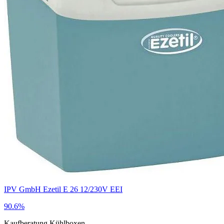
IPV GmbH Ezetil E 26 12/230V EEI
90.6%
Kaufberatung
Kühlboxen