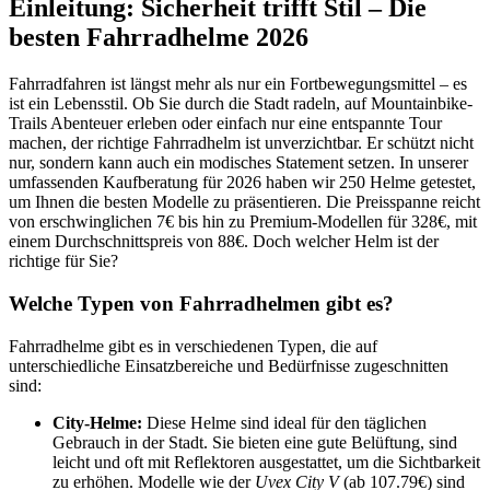
Einleitung: Sicherheit trifft Stil – Die
besten Fahrradhelme 2026
Fahrradfahren ist längst mehr als nur ein Fortbewegungsmittel – es
ist ein Lebensstil. Ob Sie durch die Stadt radeln, auf Mountainbike-
Trails Abenteuer erleben oder einfach nur eine entspannte Tour
machen, der richtige Fahrradhelm ist unverzichtbar. Er schützt nicht
nur, sondern kann auch ein modisches Statement setzen. In unserer
umfassenden Kaufberatung für 2026 haben wir 250 Helme getestet,
um Ihnen die besten Modelle zu präsentieren. Die Preisspanne reicht
von erschwinglichen 7€ bis hin zu Premium-Modellen für 328€, mit
einem Durchschnittspreis von 88€. Doch welcher Helm ist der
richtige für Sie?
Welche Typen von Fahrradhelmen gibt es?
Fahrradhelme gibt es in verschiedenen Typen, die auf
unterschiedliche Einsatzbereiche und Bedürfnisse zugeschnitten
sind:
City-Helme:
Diese Helme sind ideal für den täglichen
Gebrauch in der Stadt. Sie bieten eine gute Belüftung, sind
leicht und oft mit Reflektoren ausgestattet, um die Sichtbarkeit
zu erhöhen. Modelle wie der
Uvex City V
(ab 107.79€) sind