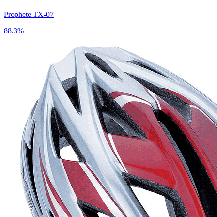
Prophete TX-07
88.3%