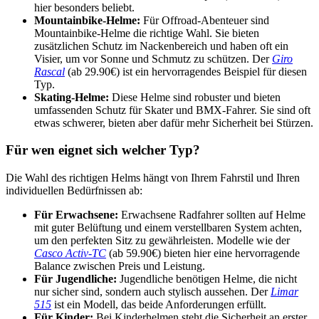
hier besonders beliebt.
Mountainbike-Helme:
Für Offroad-Abenteuer sind
Mountainbike-Helme die richtige Wahl. Sie bieten
zusätzlichen Schutz im Nackenbereich und haben oft ein
Visier, um vor Sonne und Schmutz zu schützen. Der
Giro
Rascal
(ab 29.90€) ist ein hervorragendes Beispiel für diesen
Typ.
Skating-Helme:
Diese Helme sind robuster und bieten
umfassenden Schutz für Skater und BMX-Fahrer. Sie sind oft
etwas schwerer, bieten aber dafür mehr Sicherheit bei Stürzen.
Für wen eignet sich welcher Typ?
Die Wahl des richtigen Helms hängt von Ihrem Fahrstil und Ihren
individuellen Bedürfnissen ab:
Für Erwachsene:
Erwachsene Radfahrer sollten auf Helme
mit guter Belüftung und einem verstellbaren System achten,
um den perfekten Sitz zu gewährleisten. Modelle wie der
Casco Activ-TC
(ab 59.90€) bieten hier eine hervorragende
Balance zwischen Preis und Leistung.
Für Jugendliche:
Jugendliche benötigen Helme, die nicht
nur sicher sind, sondern auch stylisch aussehen. Der
Limar
515
ist ein Modell, das beide Anforderungen erfüllt.
Für Kinder:
Bei Kinderhelmen steht die Sicherheit an erster