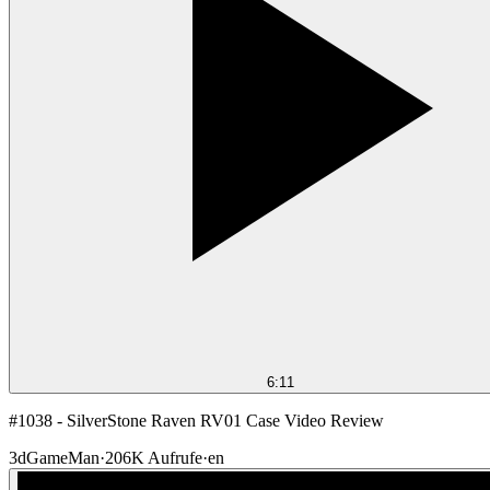
6:11
#1038 - SilverStone Raven RV01 Case Video Review
3dGameMan
·
206K
Aufrufe
·
en