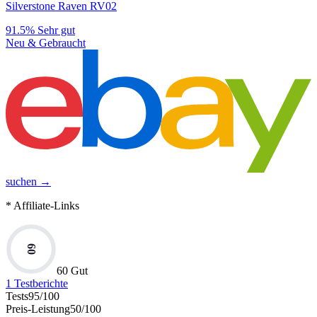
Silverstone Raven RV02
91.5%
Sehr gut
Neu & Gebraucht
suchen →
* Affiliate-Links
60
60 Gut
1
Testberichte
Tests
95
/100
Preis-Leistung
50
/100