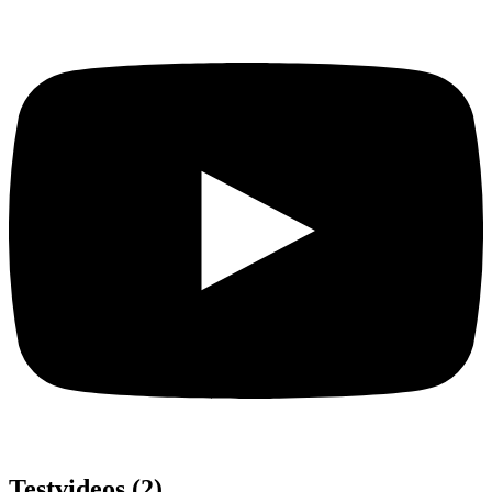
Testvideos (
2
)