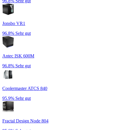
96.8%
Sehr gut
Jonsbo VR1
96.8%
Sehr gut
Antec ISK 600M
96.8%
Sehr gut
Coolermaster ATCS 840
95.9%
Sehr gut
Fractal Design Node 804