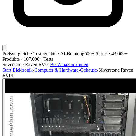
Preisvergleich · Testberichte · AI-Beratung
500+ Shops · 43.000+
Produkte · 107.000+ Tests
Silverstone Raven RV01
Bei Amazon kaufen
Start
›
Elektronik
›
Computer & Hardware
›
Gehäuse
›
Silverstone Raven
RV01