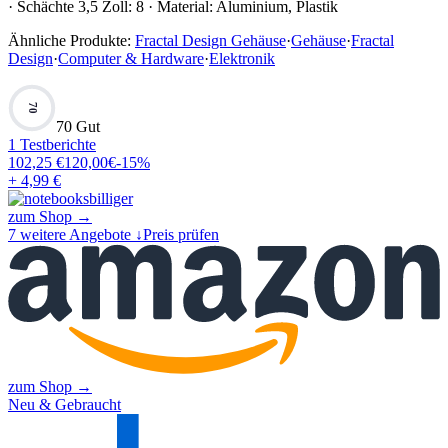
· Schächte 3,5 Zoll: 8 · Material: Aluminium, Plastik
Ähnliche Produkte:
Fractal Design Gehäuse
·
Gehäuse
·
Fractal
Design
·
Computer & Hardware
·
Elektronik
70
70 Gut
1
Testberichte
102,25
€
120,00
€
-
15
%
+ 4,99 €
zum Shop →
7
weitere Angebote ↓
Preis prüfen
zum Shop →
Neu & Gebraucht