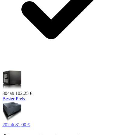
804
ab
102,25 €
Bester Preis
202
ab
81,00 €