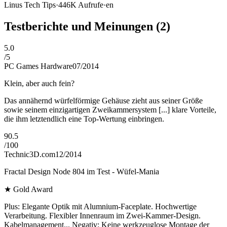
Linus Tech Tips
·
446K
Aufrufe
·
en
Testberichte und Meinungen
(2)
5.0
/
5
PC Games Hardware
07/2014
Klein, aber auch fein?
Das annähernd würfelförmige Gehäuse zieht aus seiner Größe
sowie seinem einzigartigen Zweikammersystem [...] klare Vorteile,
die ihm letztendlich eine Top-Wertung einbringen.
90.5
/
100
Technic3D.com
12/2014
Fractal Design Node 804 im Test - Wüfel-Mania
★
Gold Award
Plus: Elegante Optik mit Alumnium-Faceplate. Hochwertige
Verarbeitung. Flexibler Innenraum im Zwei-Kammer-Design.
Kabelmanagement... Negativ: Keine werkzeuglose Montage der