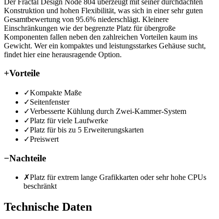
Der Fractal Design Node 804 überzeugt mit seiner durchdachten
Konstruktion und hohen Flexibilität, was sich in einer sehr guten
Gesamtbewertung von 95.6% niederschlägt. Kleinere
Einschränkungen wie der begrenzte Platz für übergroße
Komponenten fallen neben den zahlreichen Vorteilen kaum ins
Gewicht. Wer ein kompaktes und leistungsstarkes Gehäuse sucht,
findet hier eine herausragende Option.
+
Vorteile
✓
Kompakte Maße
✓
Seitenfenster
✓
Verbesserte Kühlung durch Zwei-Kammer-System
✓
Platz für viele Laufwerke
✓
Platz für bis zu 5 Erweiterungskarten
✓
Preiswert
−
Nachteile
✗
Platz für extrem lange Grafikkarten oder sehr hohe CPUs
beschränkt
Technische Daten