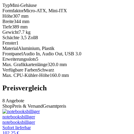
Typ
Mini-Gehäuse
Formfaktor
Micro-ATX, Mini-ITX
Höhe
307
mm
Breite
344
mm
Tiefe
389
mm
Gewicht
7.7
kg
Schächte 3,5 Zoll
8
Fenster
1
Material
Aluminium, Plastik
Frontpanel
Audio In, Audio Out, USB 3.0
Erweiterungsslots
5
Max. Grafikkartenlänge
320.0
mm
Verfügbare Farben
Schwarz
Max. CPU-Kühler-Höhe
160.0
mm
Preisvergleich
8
Angebote
Shop
Preis & Versand
Gesamtpreis
notebooksbilliger
notebooksbilliger
Sofort lieferbar
102,25
€