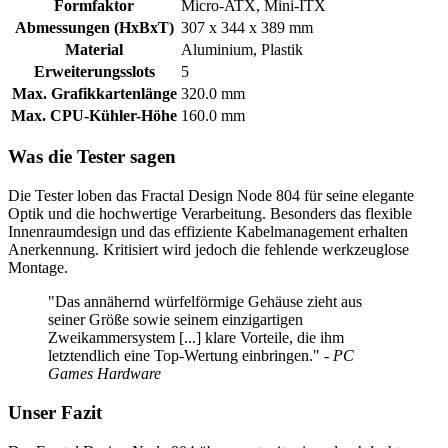
Formfaktor
Micro-ATX, Mini-ITX
Abmessungen (HxBxT)
307 x 344 x 389 mm
Material
Aluminium, Plastik
Erweiterungsslots
5
Max. Grafikkartenlänge
320.0 mm
Max. CPU-Kühler-Höhe
160.0 mm
Was die Tester sagen
Die Tester loben das Fractal Design Node 804 für seine elegante
Optik und die hochwertige Verarbeitung. Besonders das flexible
Innenraumdesign und das effiziente Kabelmanagement erhalten
Anerkennung. Kritisiert wird jedoch die fehlende werkzeuglose
Montage.
"Das annähernd würfelförmige Gehäuse zieht aus
seiner Größe sowie seinem einzigartigen
Zweikammersystem [...] klare Vorteile, die ihm
letztendlich eine Top-Wertung einbringen."
- PC
Games Hardware
Unser Fazit