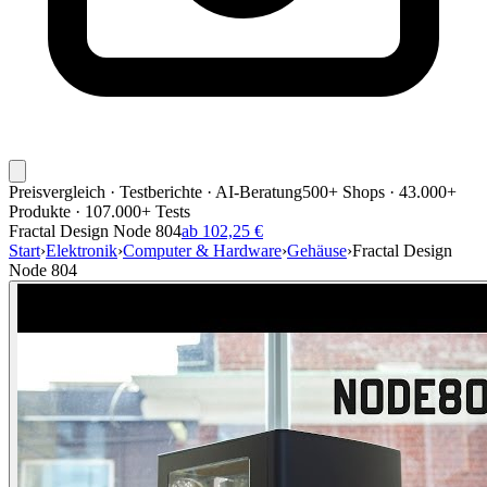
Preisvergleich · Testberichte · AI-Beratung
500+ Shops · 43.000+
Produkte · 107.000+ Tests
Fractal Design Node 804
ab 102,25 €
Start
›
Elektronik
›
Computer & Hardware
›
Gehäuse
›
Fractal Design
Node 804