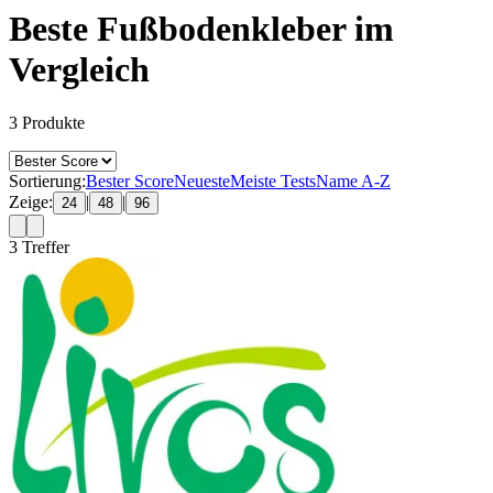
Beste Fußbodenkleber im
Vergleich
3
Produkte
Sortierung:
Bester Score
Neueste
Meiste Tests
Name A-Z
Zeige:
|
|
24
48
96
3
Treffer