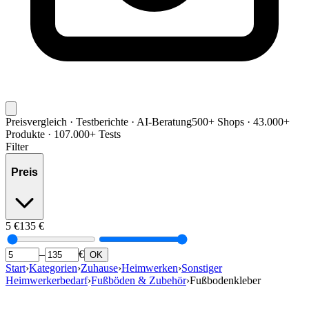
Preisvergleich · Testberichte · AI-Beratung
500+ Shops · 43.000+
Produkte · 107.000+ Tests
Filter
Preis
5
€
135
€
–
€
OK
Start
›
Kategorien
›
Zuhause
›
Heimwerken
›
Sonstiger
Heimwerkerbedarf
›
Fußböden & Zubehör
›
Fußbodenkleber