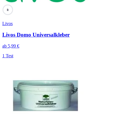
44
Livos
Livos Domo Universalkleber
ab
5,99
€
1 Test