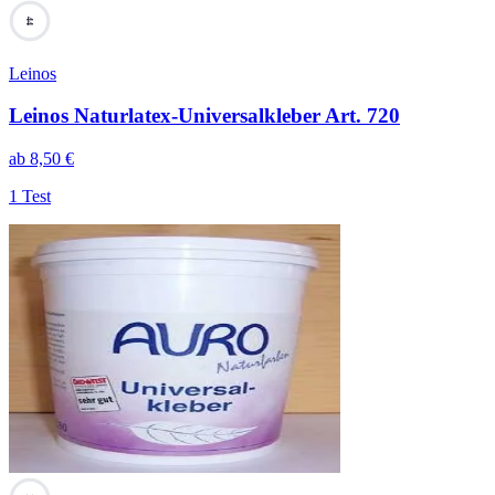
44
Leinos
Leinos Naturlatex-Universalkleber Art. 720
ab
8,50
€
1 Test