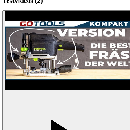
Testvideos (
2
)