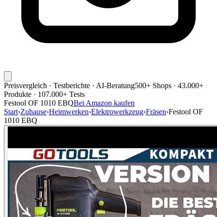
Preisvergleich · Testberichte · AI-Beratung
500+ Shops · 43.000+
Produkte · 107.000+ Tests
Festool OF 1010 EBQ
Bei Amazon kaufen
Start
›
Zuhause
›
Heimwerken
›
Elektrowerkzeug
›
Fräsen
›
Festool OF
1010 EBQ