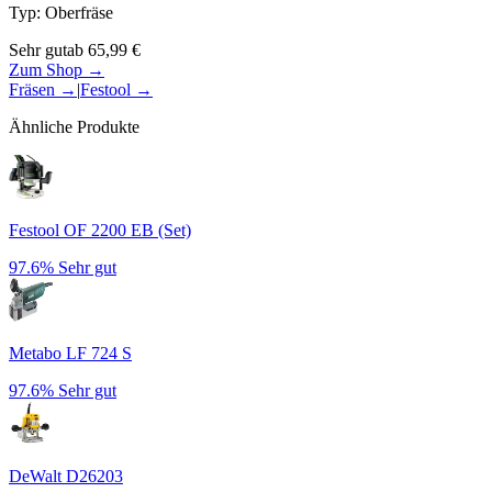
Typ
:
Oberfräse
Sehr gut
ab
65,99
€
Zum Shop →
Fräsen
→
|
Festool
→
Ähnliche Produkte
Festool OF 2200 EB (Set)
97.6%
Sehr gut
Metabo LF 724 S
97.6%
Sehr gut
DeWalt D26203