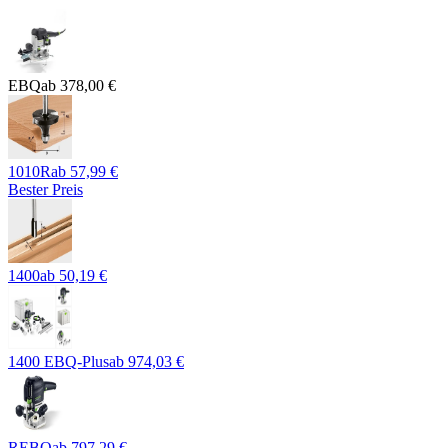
EBQ
ab
378,00 €
1010R
ab
57,99 €
Bester Preis
1400
ab
50,19 €
1400 EBQ-Plus
ab
974,03 €
REBQ
ab
797,29 €