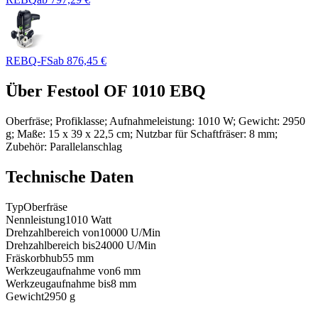
REBQ-FS
ab
876,45 €
Über
Festool OF 1010 EBQ
Oberfräse; Profiklasse; Aufnahmeleistung: 1010 W; Gewicht: 2950
g; Maße: 15 x 39 x 22,5 cm; Nutzbar für Schaftfräser: 8 mm;
Zubehör: Parallelanschlag
Technische Daten
Typ
Oberfräse
Nennleistung
1010
Watt
Drehzahlbereich von
10000
U/Min
Drehzahlbereich bis
24000
U/Min
Fräskorbhub
55
mm
Werkzeugaufnahme von
6
mm
Werkzeugaufnahme bis
8
mm
Gewicht
2950
g