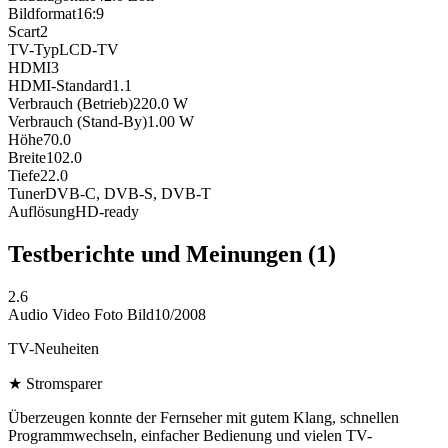
Bildformat
16:9
Scart
2
TV-Typ
LCD-TV
HDMI
3
HDMI-Standard
1.1
Verbrauch (Betrieb)
220.0
W
Verbrauch (Stand-By)
1.00
W
Höhe
70.0
Breite
102.0
Tiefe
22.0
Tuner
DVB-C, DVB-S, DVB-T
Auflösung
HD-ready
Testberichte und Meinungen
(1)
2.6
Audio Video Foto Bild
10/2008
TV-Neuheiten
★
Stromsparer
Überzeugen konnte der Fernseher mit gutem Klang, schnellen
Programmwechseln, einfacher Bedienung und vielen TV-