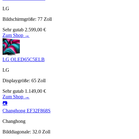
LG
Bildschirmgröße
:
77
Zoll
Sehr gut
ab
2.599,00
€
Zum Shop →
LG OLED65C5ELB
LG
Displaygröße
:
65
Zoll
Sehr gut
ab
1.149,00
€
Zum Shop →
📷
Changhong EF32F868S
Changhong
Bilddiagonale
:
32.0
Zoll