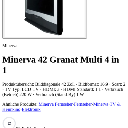
Minerva
Minerva 42 Granat Multi 4 in
1
Produktübersicht:
Bilddiagonale 42 Zoll · Bildformat: 16:9 · Scart: 2
· TV-Typ: LCD-TV · HDMI: 3 · HDMI-Standard: 1.1 · Verbrauch
(Betrieb) 220 W · Verbrauch (Stand-By) 1 W
Ähnliche Produkte:
Minerva Fernseher
·
Fernseher
·
Minerva
·
TV &
Heimkino
·
Elektronik
52