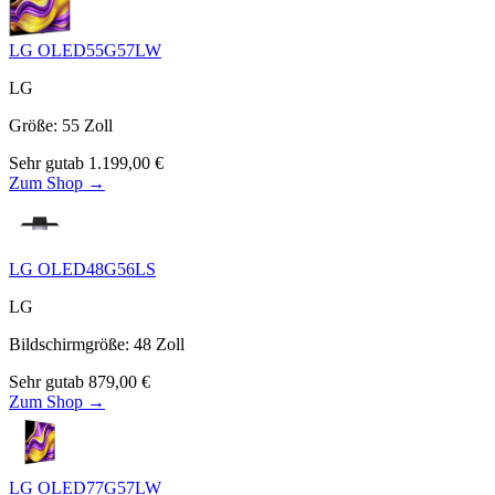
LG OLED55G57LW
LG
Größe
:
55
Zoll
Sehr gut
ab
1.199,00
€
Zum Shop →
LG OLED48G56LS
LG
Bildschirmgröße
:
48
Zoll
Sehr gut
ab
879,00
€
Zum Shop →
LG OLED77G57LW