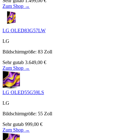
Sehr gut
ab
1.499,00
€
Zum Shop →
LG OLED83G57LW
LG
Bildschirmgröße
:
83
Zoll
Sehr gut
ab
3.649,00
€
Zum Shop →
LG OLED55G59LS
LG
Bildschirmgröße
:
55
Zoll
Sehr gut
ab
999,00
€
Zum Shop →