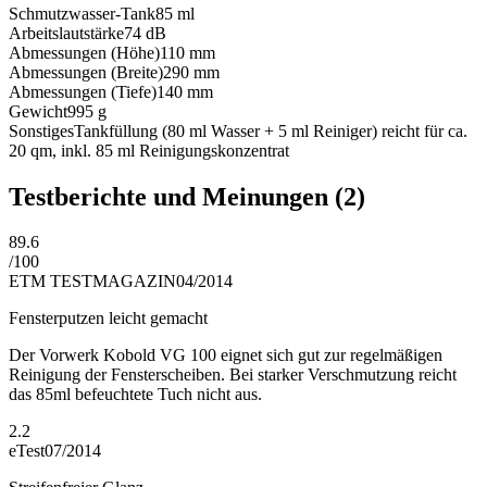
Schmutzwasser-Tank
85
ml
Arbeitslautstärke
74
dB
Abmessungen (Höhe)
110
mm
Abmessungen (Breite)
290
mm
Abmessungen (Tiefe)
140
mm
Gewicht
995
g
Sonstiges
Tankfüllung (80 ml Wasser + 5 ml Reiniger) reicht für ca.
20 qm, inkl. 85 ml Reinigungskonzentrat
Testberichte und Meinungen
(2)
89.6
/
100
ETM TESTMAGAZIN
04/2014
Fensterputzen leicht gemacht
Der Vorwerk Kobold VG 100 eignet sich gut zur regelmäßigen
Reinigung der Fensterscheiben. Bei starker Verschmutzung reicht
das 85ml befeuchtete Tuch nicht aus.
2.2
eTest
07/2014