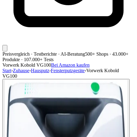
Preisvergleich · Testberichte · AI-Beratung
500+ Shops · 43.000+
Produkte · 107.000+ Tests
Vorwerk Kobold VG100
Bei Amazon kaufen
Start
›
Zuhause
›
Hausputz
›
Fensterputzgeräte
›
Vorwerk Kobold
VG100