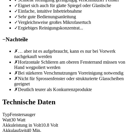
✓
Eignet sich auch für glatte Spiegel oder Glastische
✓
Einfache, intuitive Inbetriebnahme
✓
Sehr gute Bedienungsanleitung
✓
Vergleichsweise großes Mikrofasertuch
✓
Ergiebiges Reinigungskonzentrat...
−
Nachteile
✗
… aber ist es aufgebraucht, kann es nur bei Vorwerk
nachgekauft werden
✗
Horizontale Schlieren am oberen Fensterrand müssen von
Hand wegpoliert werden
✗
Bei stärkeren Verschmutzungen Vorreinigung notwendig
✗
Nicht für Sprossenfenster oder strukturierte Glasscheiben
geeignet
✗
Deutlich teurer als Konkurrenzprodukte
Technische Daten
Typ
Fenstersauger
Watt
30
Watt
Akkuleistung in Volt
10.8
Volt
Akkulaufzeit
40
Min.