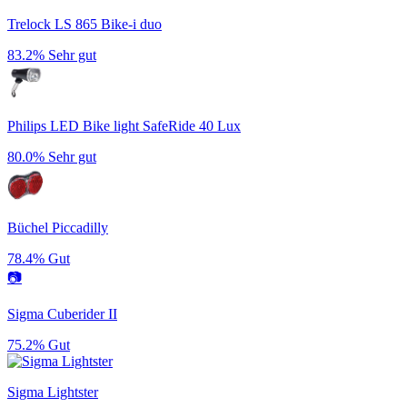
Trelock LS 865 Bike-i duo
83.2%
Sehr gut
Philips LED Bike light SafeRide 40 Lux
80.0%
Sehr gut
Büchel Piccadilly
78.4%
Gut
📷
Sigma Cuberider II
75.2%
Gut
Sigma Lightster