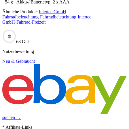
· 54 g · Akku-/ Batterietyp: 2 x AAA
Ähnliche Produkte:
Intertec GmbH
Fahrradbeleuchtung
·
Fahrradbeleuchtung
·
Intertec
GmbH
·
Fahrrad
·
Freizeit
68
68 Gut
Nutzerbewertung
Neu & Gebraucht
suchen →
* Affiliate-Links