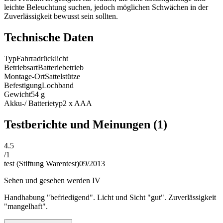
leichte Beleuchtung suchen, jedoch möglichen Schwächen in der
Zuverlässigkeit bewusst sein sollten.
Technische Daten
Typ
Fahrradrücklicht
Betriebsart
Batteriebetrieb
Montage-Ort
Sattelstütze
Befestigung
Lochband
Gewicht
54
g
Akku-/ Batterietyp
2 x AAA
Testberichte und Meinungen
(1)
4.5
/
1
test (Stiftung Warentest)
09/2013
Sehen und gesehen werden IV
Handhabung "befriedigend". Licht und Sicht "gut". Zuverlässigkeit
"mangelhaft".