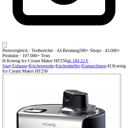
Preisvergleich · Testberichte · AI-Beratung
500+ Shops · 43.000+
Produkte · 107.000+ Tests
H.Koenig Ice Cream Maker HF250
ab 184,22 €
Start
›
Zuhause
›
Küchengeräte
›
Küchenhelfer
›
Eismaschinen
›
H.Koenig
Ice Cream Maker HF250