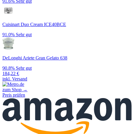
91.6%
Sehr gut
Cuisinart Duo Cream ICE40BCE
91.0%
Sehr gut
DeLonghi Ariete Gran Gelato 638
90.8%
Sehr gut
184,22
€
inkl. Versand
zum Shop →
Preis prüfen