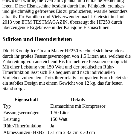
entwickelt wurde, die Wert auf Qualität und einfache Bedienung
legen. Diese Eismaschine besticht durch ihre Fähigkeit, cremiges
und gleichmäßig gefrorenes Eis zu produzieren, was sie besonders
attraktiv für Familien und Vielverwender macht. Getestet im Juni
2013 von ETM TESTMAGAZIN, überzeugt die HF250 durch
überzeugende Ergebnisse in der Kategorie Eismaschinen.
Stärken und Besonderheiten
Die H.Koenig Ice Cream Maker HF250 zeichnet sich besonders
durch ihr großes Fassungsvermögen von 1,5 Litern aus, welches die
Zubereitung von ausreichend Eis für mehrere Personen ermöglicht.
Mit einer Leistung von 150 Watt und der praktischen Rühr-
Timerfunktion lässt sich Eis bequem und nach individuellen
Vorlieben zubereiten. Trotz ihrer relativ kompakten Form bietet sie
ein stabiles Design mit einem Gewicht von 12 kg, das für festen
Stand sorgt.
Eigenschaft
Details
Typ
Eismaschine mit Kompressor
Fassungsvermögen
1.50 Liter
Leistung
150 Watt
Rühr-Timerfunktion
Ja
Abmessungen (HxBxT)
31 cm x 32 cm x 30 cm