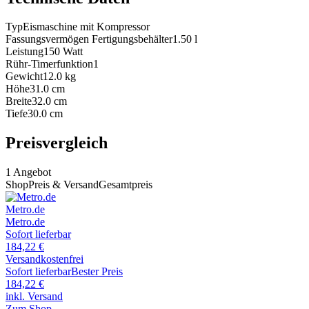
Typ
Eismaschine mit Kompressor
Fassungsvermögen Fertigungsbehälter
1.50
l
Leistung
150
Watt
Rühr-Timerfunktion
1
Gewicht
12.0
kg
Höhe
31.0
cm
Breite
32.0
cm
Tiefe
30.0
cm
Preisvergleich
1
Angebot
Shop
Preis & Versand
Gesamtpreis
Metro.de
Metro.de
Sofort lieferbar
184,22
€
Versandkostenfrei
Sofort lieferbar
Bester Preis
184,22
€
inkl. Versand
Zum Shop →