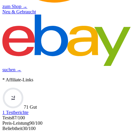
zum Shop →
Neu & Gebraucht
suchen →
* Affiliate-Links
71
71 Gut
1
Testberichte
Tests
87
/100
Preis-Leistung
90
/100
Beliebtheit
30
/100