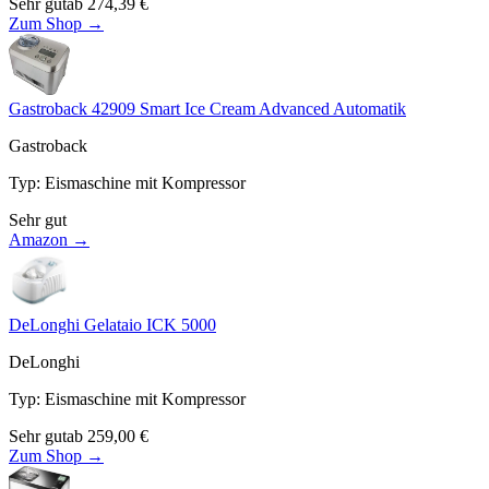
Sehr gut
ab
274,39
€
Zum Shop →
Gastroback 42909 Smart Ice Cream Advanced Automatik
Gastroback
Typ
:
Eismaschine mit Kompressor
Sehr gut
Amazon →
DeLonghi Gelataio ICK 5000
DeLonghi
Typ
:
Eismaschine mit Kompressor
Sehr gut
ab
259,00
€
Zum Shop →