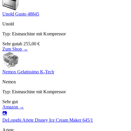
Unold Gusto 48845
Unold
Typ
:
Eismaschine mit Kompressor
Sehr gut
ab
255,00
€
Zum Shop →
Nemox Gelatissimo K-Tech
Nemox
Typ
:
Eismaschine mit Kompressor
Sehr gut
Amazon →
📷
DeLonghi Ariete Disney Ice Cream Maker 645/1
Ariete