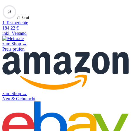
71
71 Gut
1
Testberichte
184,22
€
inkl. Versand
zum Shop →
Preis prüfen
zum Shop →
Neu & Gebraucht