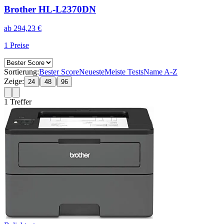
Brother HL-L2370DN
ab
294,23
€
1
Preise
Sortierung:
Bester Score
Neueste
Meiste Tests
Name A-Z
Zeige:
|
|
24
48
96
1
Treffer