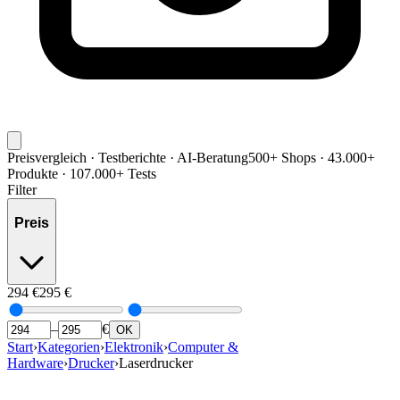
Preisvergleich · Testberichte · AI-Beratung
500+ Shops · 43.000+
Produkte · 107.000+ Tests
Filter
Preis
294
€
295
€
–
€
OK
Start
›
Kategorien
›
Elektronik
›
Computer &
Hardware
›
Drucker
›
Laserdrucker