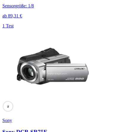
Sensorgröße
:
1/8
ab
89,31
€
1 Test
79
Sony
Sony DCR-SR75E