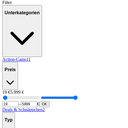
Filter
Unterkategorien
Action-Cams
11
Preis
19
€
5.999
€
–
€
OK
Deals & Schnäppchen
2
Typ