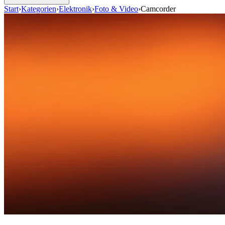
Start
›
Kategorien
›
Elektronik
›
Foto & Video
›
Camcorder