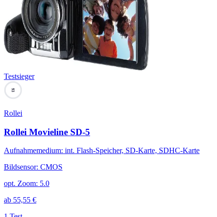
Testsieger
93
Rollei
Rollei Movieline SD-5
Aufnahmemedium
:
int. Flash-Speicher, SD-Karte, SDHC-Karte
Bildsensor
:
CMOS
opt. Zoom
:
5.0
ab
55,55
€
1 Test