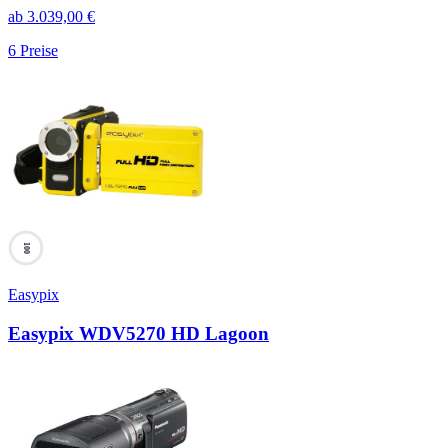
ab
3.039,00
€
6
Preise
100
Easypix
Easypix WDV5270 HD Lagoon