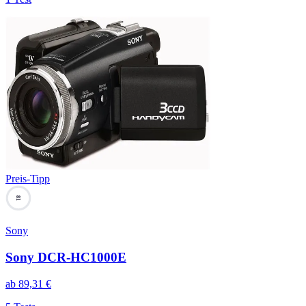
Preis-Tipp
81
Sony
Sony DCR-HC1000E
ab
89,31
€