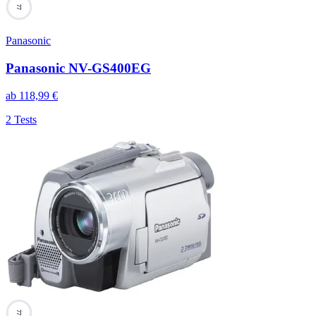
77
Panasonic
Panasonic NV-GS400EG
ab
118,99
€
2 Tests
77