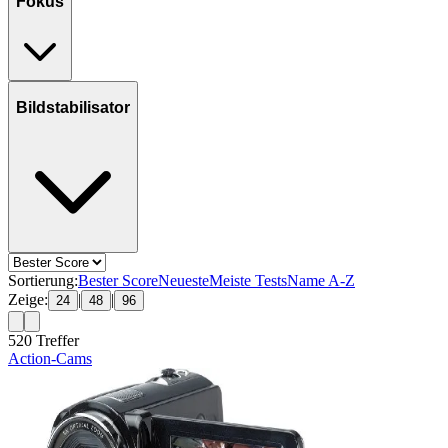
Fokus
Bildstabilisator
Sortierung:
Bester Score
Neueste
Meiste Tests
Name A-Z
Zeige:
|
|
24
48
96
520
Treffer
Action-Cams