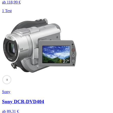
ab
118,99
€
1 Test
77
Sony
Sony DCR-DVD404
ab
89,31
€