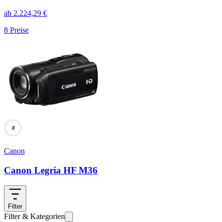
ab
2.224,29
€
8
Preise
96
Canon
Canon Legria HF M36
Filter
Filter & Kategorien