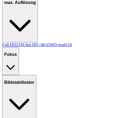
max. Auflösung
Full-HD
216
Ultra HD (4k)
25
HD-ready
24
Fokus
Bildstabilisator