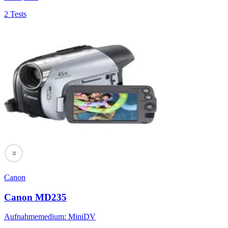
2 Tests
77
Canon
Canon MD235
Aufnahmemedium
:
MiniDV