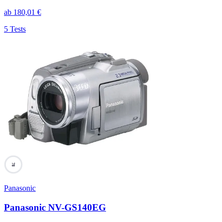
ab
180,01
€
5 Tests
78
Panasonic
Panasonic NV-GS140EG