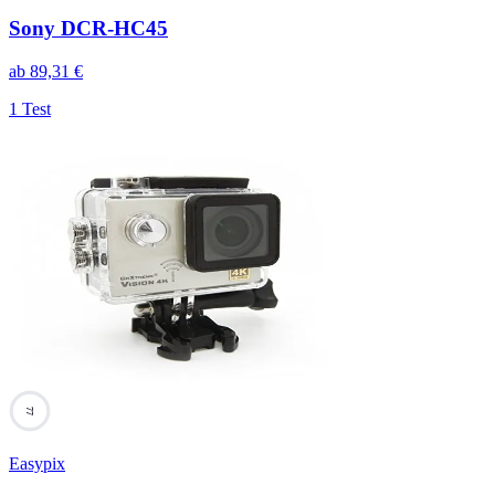
Sony DCR-HC45
ab
89,31
€
1 Test
77
Easypix