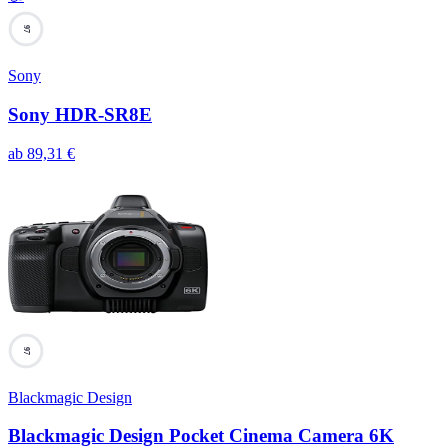
97
Sony
Sony HDR-SR8E
ab
89,31
€
97
Blackmagic Design
Blackmagic Design Pocket Cinema Camera 6K