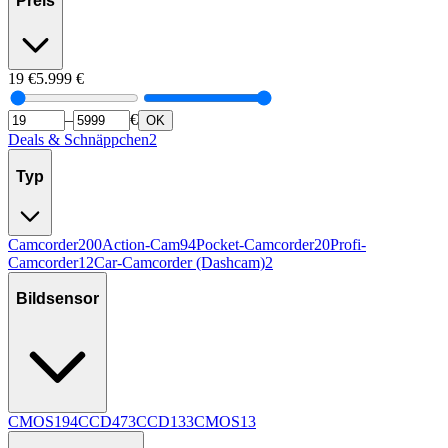
Preis
19
€
5.999
€
–
€
OK
Deals & Schnäppchen
2
Typ
Camcorder
200
Action-Cam
94
Pocket-Camcorder
20
Profi-
Camcorder
12
Car-Camcorder (Dashcam)
2
Bildsensor
CMOS
194
CCD
47
3CCD
13
3CMOS
13