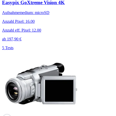
Easypix GoXtreme Vision 4K
Aufnahmemedium
:
microSD
Anzahl Pixel
:
16.00
Anzahl eff. Pixel
:
12.00
ab
197,90
€
5 Tests