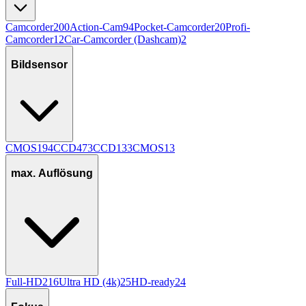
Camcorder
200
Action-Cam
94
Pocket-Camcorder
20
Profi-
Camcorder
12
Car-Camcorder (Dashcam)
2
Bildsensor
CMOS
194
CCD
47
3CCD
13
3CMOS
13
max. Auflösung
Full-HD
216
Ultra HD (4k)
25
HD-ready
24