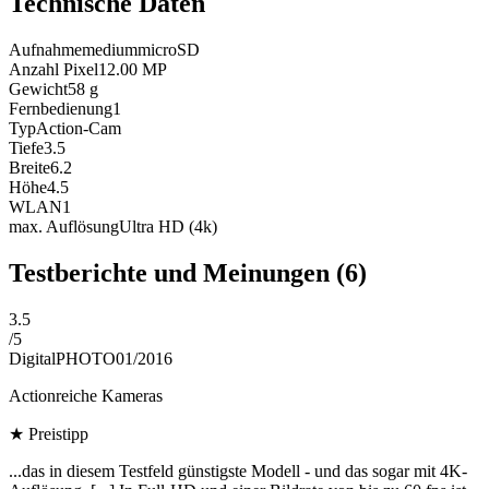
Technische Daten
Aufnahmemedium
microSD
Anzahl Pixel
12.00
MP
Gewicht
58
g
Fernbedienung
1
Typ
Action-Cam
Tiefe
3.5
Breite
6.2
Höhe
4.5
WLAN
1
max. Auflösung
Ultra HD (4k)
Testberichte und Meinungen
(6)
3.5
/
5
DigitalPHOTO
01/2016
Actionreiche Kameras
★
Preistipp
...das in diesem Testfeld günstigste Modell - und das sogar mit 4K-