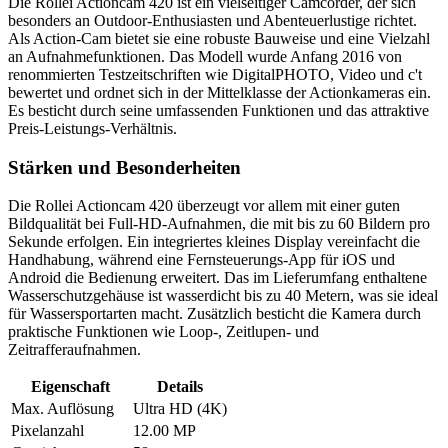
Die Rollei Actioncam 420 ist ein vielseitiger Camcorder, der sich
besonders an Outdoor-Enthusiasten und Abenteuerlustige richtet.
Als Action-Cam bietet sie eine robuste Bauweise und eine Vielzahl
an Aufnahmefunktionen. Das Modell wurde Anfang 2016 von
renommierten Testzeitschriften wie DigitalPHOTO, Video und c't
bewertet und ordnet sich in der Mittelklasse der Actionkameras ein.
Es besticht durch seine umfassenden Funktionen und das attraktive
Preis-Leistungs-Verhältnis.
Stärken und Besonderheiten
Die Rollei Actioncam 420 überzeugt vor allem mit einer guten
Bildqualität bei Full-HD-Aufnahmen, die mit bis zu 60 Bildern pro
Sekunde erfolgen. Ein integriertes kleines Display vereinfacht die
Handhabung, während eine Fernsteuerungs-App für iOS und
Android die Bedienung erweitert. Das im Lieferumfang enthaltene
Wasserschutzgehäuse ist wasserdicht bis zu 40 Metern, was sie ideal
für Wassersportarten macht. Zusätzlich besticht die Kamera durch
praktische Funktionen wie Loop-, Zeitlupen- und
Zeitrafferaufnahmen.
Eigenschaft
Details
Max. Auflösung
Ultra HD (4K)
Pixelanzahl
12.00 MP