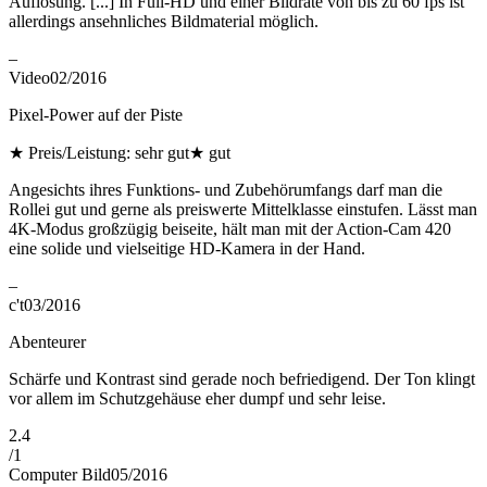
Auflösung. [...] In Full-HD und einer Bildrate von bis zu 60 fps ist
allerdings ansehnliches Bildmaterial möglich.
–
Video
02/2016
Pixel-Power auf der Piste
★
Preis/Leistung: sehr gut
★
gut
Angesichts ihres Funktions- und Zubehörumfangs darf man die
Rollei gut und gerne als preiswerte Mittelklasse einstufen. Lässt man
4K-Modus großzügig beiseite, hält man mit der Action-Cam 420
eine solide und vielseitige HD-Kamera in der Hand.
–
c't
03/2016
Abenteurer
Schärfe und Kontrast sind gerade noch befriedigend. Der Ton klingt
vor allem im Schutzgehäuse eher dumpf und sehr leise.
2.4
/
1
Computer Bild
05/2016