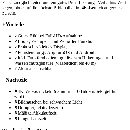
Einsatzmöglichkeiten und ein gutes Preis-Leistungs-Verhältnis Wert
legen, ohne auf die höchste Bildqualität im 4K-Bereich angewiesen
zu sein.
+
Vorteile
✓
Gutes Bild bei Full-HD-Aufnahme
✓
Loop-, Zeitlupen- und Zeitraffer-Funktion
✓
Praktisches kleines Display
✓
Fernsteuerungs-App für iOS und Android
✓
Inkl. Funkfernbedienung, diversen Halterungen und
Wasserschutzgehäuse (wasserdicht bis 40 m)
✓
Akku austauschbar
−
Nachteile
✗
4K-Videos ruckeln (da nur mit 10 Bildern/Sek. gefilmt
wird)
✗
Bildrauschen bei schwachem Licht
✗
Dumpfer, relativ leiser Ton
✗
Mäßige Akkulaufzeit
✗
Lange Ladezeit