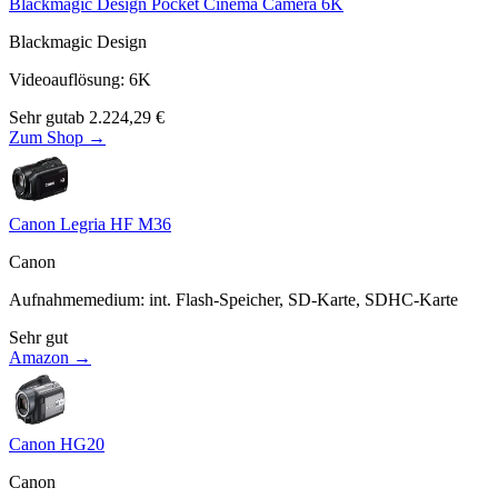
Blackmagic Design Pocket Cinema Camera 6K
Blackmagic Design
Videoauflösung
:
6K
Sehr gut
ab
2.224,29
€
Zum Shop →
Canon Legria HF M36
Canon
Aufnahmemedium
:
int. Flash-Speicher, SD-Karte, SDHC-Karte
Sehr gut
Amazon →
Canon HG20
Canon