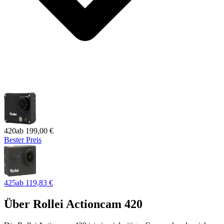
420
ab
199,00 €
Bester Preis
425
ab
119,83 €
Über
Rollei Actioncam 420