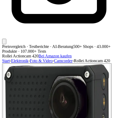
Preisvergleich · Testberichte · AI-Beratung
500+ Shops · 43.000+
Produkte · 107.000+ Tests
Rollei Actioncam 420
Bei Amazon kaufen
Start
›
Elektronik
›
Foto & Video
›
Camcorder
›
Rollei Actioncam 420