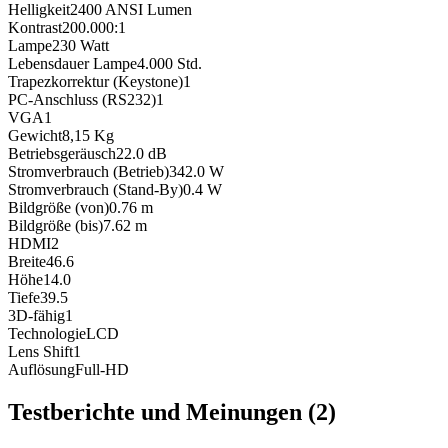
Helligkeit
2400
ANSI Lumen
Kontrast
200.000:1
Lampe
230
Watt
Lebensdauer Lampe
4.000
Std.
Trapezkorrektur (Keystone)
1
PC-Anschluss (RS232)
1
VGA
1
Gewicht
8,15
Kg
Betriebsgeräusch
22.0
dB
Stromverbrauch (Betrieb)
342.0
W
Stromverbrauch (Stand-By)
0.4
W
Bildgröße (von)
0.76
m
Bildgröße (bis)
7.62
m
HDMI
2
Breite
46.6
Höhe
14.0
Tiefe
39.5
3D-fähig
1
Technologie
LCD
Lens Shift
1
Auflösung
Full-HD
Testberichte und Meinungen
(2)