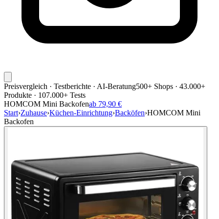
Preisvergleich · Testberichte · AI-Beratung
500+ Shops · 43.000+
Produkte · 107.000+ Tests
HOMCOM Mini Backofen
ab 79,90 €
Start
›
Zuhause
›
Küchen-Einrichtung
›
Backöfen
›
HOMCOM Mini
Backofen