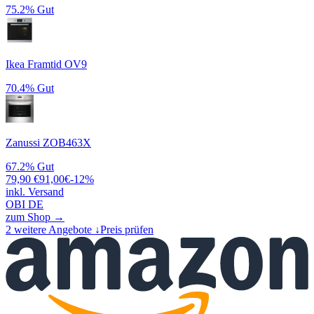
75.2%
Gut
Ikea Framtid OV9
70.4%
Gut
Zanussi ZOB463X
67.2%
Gut
79,90
€
91,00
€
-
12
%
inkl. Versand
OBI DE
zum Shop →
2
weitere Angebote ↓
Preis prüfen