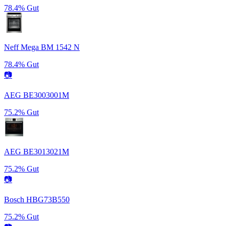
78.4%
Gut
Neff Mega BM 1542 N
78.4%
Gut
📷
AEG BE3003001M
75.2%
Gut
AEG BE3013021M
75.2%
Gut
📷
Bosch HBG73B550
75.2%
Gut