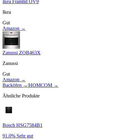
Ikea Framtid OV9
Ikea
Gut
Amazon →
Zanussi ZOB463X
Zanussi
Gut
Amazon →
Backöfen
→
|
HOMCOM
→
Ähnliche Produkte
Bosch HSG7584B1
91.0%
Sehr gut