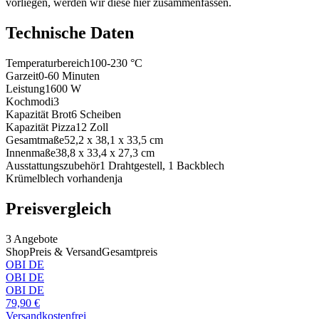
vorliegen, werden wir diese hier zusammenfassen.
Technische Daten
Temperaturbereich
100-230
°C
Garzeit
0-60
Minuten
Leistung
1600
W
Kochmodi
3
Kapazität Brot
6
Scheiben
Kapazität Pizza
12
Zoll
Gesamtmaße
52,2 x 38,1 x 33,5
cm
Innenmaße
38,8 x 33,4 x 27,3
cm
Ausstattungszubehör
1 Drahtgestell, 1 Backblech
Krümelblech vorhanden
ja
Preisvergleich
3
Angebote
Shop
Preis & Versand
Gesamtpreis
OBI DE
OBI DE
OBI DE
79,90
€
Versandkostenfrei