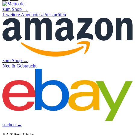
zum Shop →
1
weitere Angebote ↓
Preis prüfen
zum Shop →
Neu & Gebraucht
suchen →
* Affiliate-Links