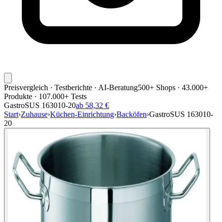
Preisvergleich · Testberichte · AI-Beratung
500+ Shops · 43.000+
Produkte · 107.000+ Tests
GastroSUS 163010-20
ab 58,32 €
Start
›
Zuhause
›
Küchen-Einrichtung
›
Backöfen
›
GastroSUS 163010-
20