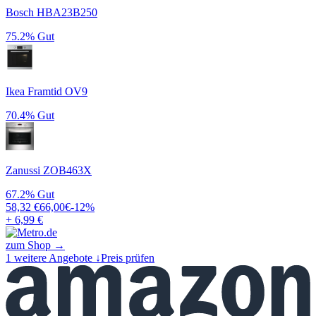
Bosch HBA23B250
75.2%
Gut
Ikea Framtid OV9
70.4%
Gut
Zanussi ZOB463X
67.2%
Gut
58,32
€
66,00
€
-
12
%
+ 6,99 €
zum Shop →
1
weitere Angebote ↓
Preis prüfen