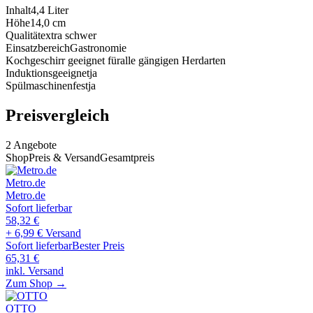
Inhalt
4,4
Liter
Höhe
14,0
cm
Qualität
extra schwer
Einsatzbereich
Gastronomie
Kochgeschirr geeignet für
alle gängigen Herdarten
Induktionsgeeignet
ja
Spülmaschinenfest
ja
Preisvergleich
2
Angebote
Shop
Preis & Versand
Gesamtpreis
Metro.de
Metro.de
Sofort lieferbar
58,32
€
+ 6,99 € Versand
Sofort lieferbar
Bester Preis
65,31
€
inkl. Versand
Zum Shop →
OTTO