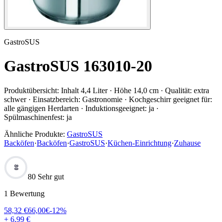
GastroSUS
GastroSUS 163010-20
Produktübersicht:
Inhalt 4,4 Liter · Höhe 14,0 cm · Qualität: extra
schwer · Einsatzbereich: Gastronomie · Kochgeschirr geeignet für:
alle gängigen Herdarten · Induktionsgeeignet: ja ·
Spülmaschinenfest: ja
Ähnliche Produkte:
GastroSUS
Backöfen
·
Backöfen
·
GastroSUS
·
Küchen-Einrichtung
·
Zuhause
80
80 Sehr gut
1
Bewertung
58,32
€
66,00
€
-
12
%
+ 6,99 €