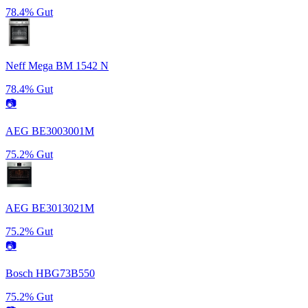
78.4%
Gut
Neff Mega BM 1542 N
78.4%
Gut
📷
AEG BE3003001M
75.2%
Gut
AEG BE3013021M
75.2%
Gut
📷
Bosch HBG73B550
75.2%
Gut