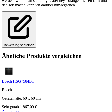
werden, wenn man sie reinigt. Aber hey, solange das Teil läuft und
den Job macht, kann ich darüber hinwegsehen.
Bewertung schreiben
Ähnliche Produkte vergleichen
Bosch HSG7584B1
Bosch
Gerätemaße
:
60 x 60
cm
Sehr gut
ab
1.867,09
€
Zum Shop →