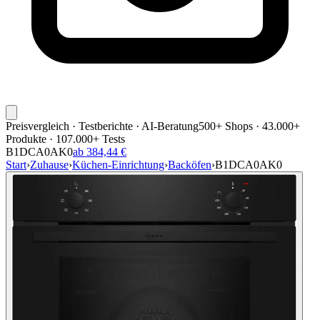
Preisvergleich · Testberichte · AI-Beratung
500+ Shops · 43.000+
Produkte · 107.000+ Tests
B1DCA0AK0
ab 384,44 €
Start
›
Zuhause
›
Küchen-Einrichtung
›
Backöfen
›
B1DCA0AK0