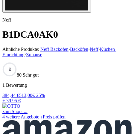
Neff
B1DCA0AK0
Ähnliche Produkte:
Neff Backöfen
·
Backöfen
·
Neff
·
Küchen-
Einrichtung
·
Zuhause
80
80 Sehr gut
1
Bewertung
384,44
€
513,00
€
-
25
%
+ 39,95 €
zum Shop →
4
weitere Angebote ↓
Preis prüfen