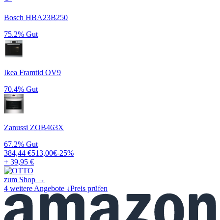
Bosch HBA23B250
75.2%
Gut
Ikea Framtid OV9
70.4%
Gut
Zanussi ZOB463X
67.2%
Gut
384,44
€
513,00
€
-
25
%
+ 39,95 €
zum Shop →
4
weitere Angebote ↓
Preis prüfen