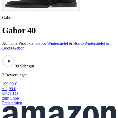
Gabor
Gabor 40
Ähnliche Produkte:
Gabor Winterstiefel & Boots
·
Winterstiefel &
Boots
·
Gabor
90
90 Sehr gut
2
Bewertungen
199,99
€
+ 2,95 €
zum Shop →
Preis prüfen