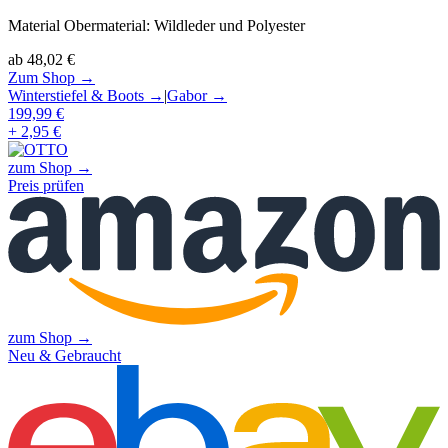
Material Obermaterial
:
Wildleder und Polyester
ab
48,02
€
Zum Shop →
Winterstiefel & Boots
→
|
Gabor
→
199,99
€
+ 2,95 €
zum Shop →
Preis prüfen
zum Shop →
Neu & Gebraucht