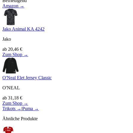
Befriedigend
Amazon →
Jako Animal KA 4242
Jako
ab
20,46
€
Zum Shop →
O'Neal Elet Jersey Classic
O'NEAL
ab
31,18
€
Zum Shop →
Trikots
→
|
Puma
→
Ähnliche Produkte