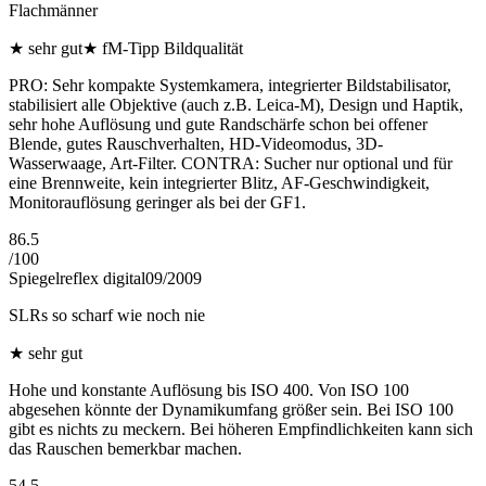
Flachmänner
★
sehr gut
★
fM-Tipp Bildqualität
PRO: Sehr kompakte Systemkamera, integrierter Bildstabilisator,
stabilisiert alle Objektive (auch z.B. Leica-M), Design und Haptik,
sehr hohe Auflösung und gute Randschärfe schon bei offener
Blende, gutes Rauschverhalten, HD-Videomodus, 3D-
Wasserwaage, Art-Filter. CONTRA: Sucher nur optional und für
eine Brennweite, kein integrierter Blitz, AF-Geschwindigkeit,
Monitorauflösung geringer als bei der GF1.
86.5
/
100
Spiegelreflex digital
09/2009
SLRs so scharf wie noch nie
★
sehr gut
Hohe und konstante Auflösung bis ISO 400. Von ISO 100
abgesehen könnte der Dynamikumfang größer sein. Bei ISO 100
gibt es nichts zu meckern. Bei höheren Empfindlichkeiten kann sich
das Rauschen bemerkbar machen.
54.5