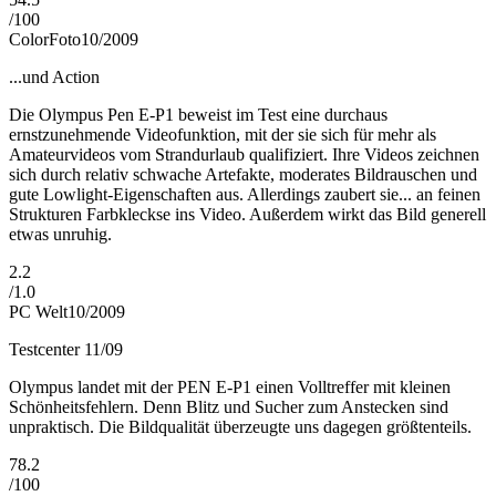
/
100
ColorFoto
10/2009
...und Action
Die Olympus Pen E-P1 beweist im Test eine durchaus
ernstzunehmende Videofunktion, mit der sie sich für mehr als
Amateurvideos vom Strandurlaub qualifiziert. Ihre Videos zeichnen
sich durch relativ schwache Artefakte, moderates Bildrauschen und
gute Lowlight-Eigenschaften aus. Allerdings zaubert sie... an feinen
Strukturen Farbkleckse ins Video. Außerdem wirkt das Bild generell
etwas unruhig.
2.2
/
1.0
PC Welt
10/2009
Testcenter 11/09
Olympus landet mit der PEN E-P1 einen Volltreffer mit kleinen
Schönheitsfehlern. Denn Blitz und Sucher zum Anstecken sind
unpraktisch. Die Bildqualität überzeugte uns dagegen größtenteils.
78.2
/
100