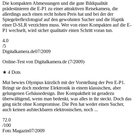
Die kompakten Abmessungen und die gute Bildqualität
prädestinieren die E-P1 zu einer attraktiven Reisekamera, die
allerdings auch einen recht hohen Preis hat und bei der der
Spiegelreflexfotograf auf den gewohnten Sucher und die Haptik
einer D-SLR verzichten muss. Wer von einer Kompakten auf die E-
P1 wechselt, wird sicher qualitativ einen Schritt voran tun.
4.0
/
5
Digitalkamera.de
07/2009
Online-Test von Digitalkamera.de (7/2009)
★
4 Dots
Mut bewies Olympus kürzlich mit der Vorstellung der Pen E-P1.
Bringt sie doch moderne Elektronik in einem klassischen, aber
gelungenen Gehäusedesign. Ihre Kompaktheit ist geradezu
überwältigend, wenn man bedenkt, was alles in ihr steckt. Doch das
ging nicht ohne Kompromisse. Die Pen hat weder einen Sucher,
auch keinen aufsteckbaren elektronischen, noch ...
72.0
/
100
Foto Magazin
07/2009