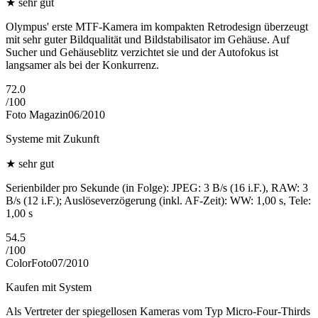
★
sehr gut
Olympus' erste MTF-Kamera im kompakten Retrodesign überzeugt
mit sehr guter Bildqualität und Bildstabilisator im Gehäuse. Auf
Sucher und Gehäuseblitz verzichtet sie und der Autofokus ist
langsamer als bei der Konkurrenz.
72.0
/
100
Foto Magazin
06/2010
Systeme mit Zukunft
★
sehr gut
Serienbilder pro Sekunde (in Folge): JPEG: 3 B/s (16 i.F.), RAW: 3
B/s (12 i.F.); Auslöseverzögerung (inkl. AF-Zeit): WW: 1,00 s, Tele:
1,00 s
54.5
/
100
ColorFoto
07/2010
Kaufen mit System
Als Vertreter der spiegellosen Kameras vom Typ Micro-Four-Thirds