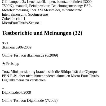
Glühlampen, 3x Leuchtstofflampen, benutzerdefiniert (3000-
7500K), manuell, Feinkorrektur; Belichtungsmessung: ESP-
Mehrfeldmessung über 324 Messfelder, mittenbetonte
Integralmessung, Spotmessung
Zubehörschuh
1
MicroFourThirds-Sensor
1
Testberichte und Meinungen
(32)
85.1
dkamera.de
06/2009
Online-Test von dkamera.de (6/2009)
★
Preistipp
Trotz Miniaturisierung braucht sich die Bildqualität der Olympus
PEN E-P1 aber nicht hinter anderen aktuellen Micro Four Thirds
Digitalkameras zu verstecken.
–
Digiklix.de
07/2009
Online-Test von Digiklix.de (7/2009)