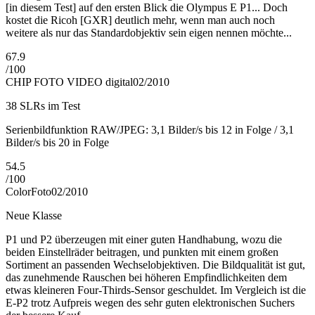
[in diesem Test] auf den ersten Blick die Olympus E P1... Doch
kostet die Ricoh [GXR] deutlich mehr, wenn man auch noch
weitere als nur das Standardobjektiv sein eigen nennen möchte...
67.9
/
100
CHIP FOTO VIDEO digital
02/2010
38 SLRs im Test
Serienbildfunktion RAW/JPEG: 3,1 Bilder/s bis 12 in Folge / 3,1
Bilder/s bis 20 in Folge
54.5
/
100
ColorFoto
02/2010
Neue Klasse
P1 und P2 überzeugen mit einer guten Handhabung, wozu die
beiden Einstellräder beitragen, und punkten mit einem großen
Sortiment an passenden Wechselobjektiven. Die Bildqualität ist gut,
das zunehmende Rauschen bei höheren Empfindlichkeiten dem
etwas kleineren Four-Thirds-Sensor geschuldet. Im Vergleich ist die
E-P2 trotz Aufpreis wegen des sehr guten elektronischen Suchers