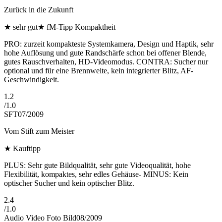
Zurück in die Zukunft
★
sehr gut
★
fM-Tipp Kompaktheit
PRO: zurzeit kompakteste Systemkamera, Design und Haptik, sehr
hohe Auflösung und gute Randschärfe schon bei offener Blende,
gutes Rauschverhalten, HD-Videomodus. CONTRA: Sucher nur
optional und für eine Brennweite, kein integrierter Blitz, AF-
Geschwindigkeit.
1.2
/
1.0
SFT
07/2009
Vom Stift zum Meister
★
Kauftipp
PLUS: Sehr gute Bildqualität, sehr gute Videoqualität, hohe
Flexibilität, kompaktes, sehr edles Gehäuse- MINUS: Kein
optischer Sucher und kein optischer Blitz.
2.4
/
1.0
Audio Video Foto Bild
08/2009