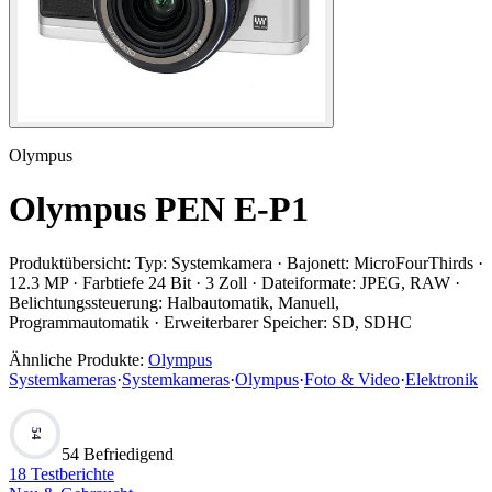
Olympus
Olympus PEN E-P1
Produktübersicht:
Typ: Systemkamera · Bajonett: MicroFourThirds ·
12.3 MP · Farbtiefe 24 Bit · 3 Zoll · Dateiformate: JPEG, RAW ·
Belichtungssteuerung: Halbautomatik, Manuell,
Programmautomatik · Erweiterbarer Speicher: SD, SDHC
Ähnliche Produkte:
Olympus
Systemkameras
·
Systemkameras
·
Olympus
·
Foto & Video
·
Elektronik
54
54 Befriedigend
18
Testberichte