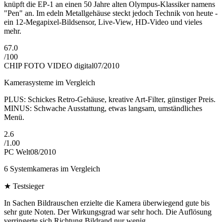
knüpft die EP-1 an einen 50 Jahre alten Olympus-Klassiker namens
"Pen" an. Im edeln Metallgehäuse steckt jedoch Technik von heute -
ein 12-Megapixel-Bildsensor, Live-View, HD-Video und vieles
mehr.
67.0
/
100
CHIP FOTO VIDEO digital
07/2010
Kamerasysteme im Vergleich
PLUS: Schickes Retro-Gehäuse, kreative Art-Filter, günstiger Preis.
MINUS: Schwache Ausstattung, etwas langsam, umständliches
Menü.
2.6
/
1.00
PC Welt
08/2010
6 Systemkameras im Vergleich
★
Testsieger
In Sachen Bildrauschen erzielte die Kamera überwiegend gute bis
sehr gute Noten. Der Wirkungsgrad war sehr hoch. Die Auflösung
verringerte sich Richtung Bildrand nur wenig.