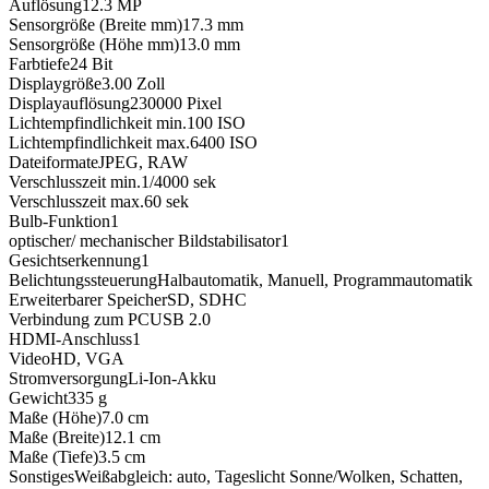
Auflösung
12.3
MP
Sensorgröße (Breite mm)
17.3
mm
Sensorgröße (Höhe mm)
13.0
mm
Farbtiefe
24
Bit
Displaygröße
3.00
Zoll
Displayauflösung
230000
Pixel
Lichtempfindlichkeit min.
100
ISO
Lichtempfindlichkeit max.
6400
ISO
Dateiformate
JPEG, RAW
Verschlusszeit min.
1/4000
sek
Verschlusszeit max.
60
sek
Bulb-Funktion
1
optischer/ mechanischer Bildstabilisator
1
Gesichtserkennung
1
Belichtungssteuerung
Halbautomatik, Manuell, Programmautomatik
Erweiterbarer Speicher
SD, SDHC
Verbindung zum PC
USB 2.0
HDMI-Anschluss
1
Video
HD, VGA
Stromversorgung
Li-Ion-Akku
Gewicht
335
g
Maße (Höhe)
7.0
cm
Maße (Breite)
12.1
cm
Maße (Tiefe)
3.5
cm
Sonstiges
Weißabgleich: auto, Tageslicht Sonne/Wolken, Schatten,